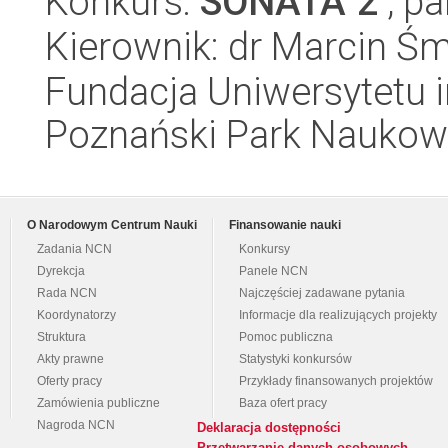
Konkurs:
SONATA 2
, pa
Kierownik: dr Marcin Śm
Fundacja Uniwersytetu 
Poznański Park Naukow
O Narodowym Centrum Nauki
Finansowanie nauki
Zadania NCN
Konkursy
Dyrekcja
Panele NCN
Rada NCN
Najczęściej zadawane pytania
Koordynatorzy
Informacje dla realizujących projekty
Struktura
Pomoc publiczna
Akty prawne
Statystyki konkursów
Oferty pracy
Przykłady finansowanych projektów
Zamówienia publiczne
Baza ofert pracy
Nagroda NCN
Deklaracja dostępności
Przetwarzanie danych osobowych