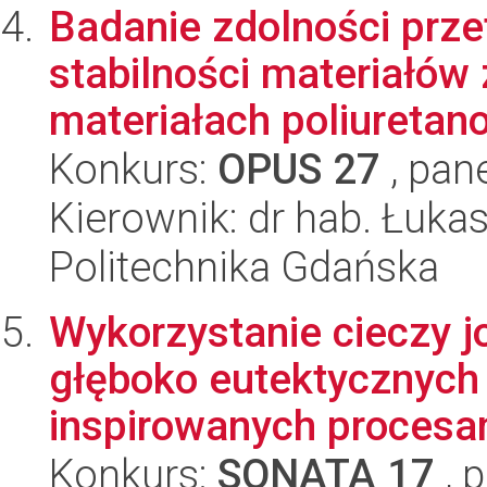
Badanie zdolności prze
stabilności materiałó
materiałach poliuretan
Konkurs:
OPUS 27
, pan
Kierownik: dr hab. Łuka
Politechnika Gdańska
Wykorzystanie cieczy j
głęboko eutektycznych
inspirowanych procesam
Konkurs:
SONATA 17
, 