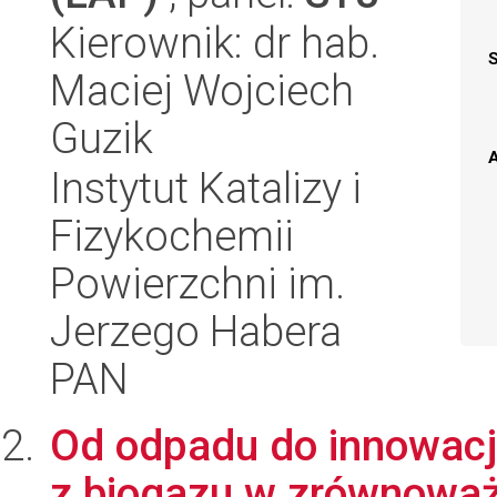
Kierownik: dr hab.
Maciej Wojciech
Guzik
A
Instytut Katalizy i
Fizykochemii
Powierzchni im.
Jerzego Habera
PAN
Od odpadu do innowacj
z biogazu w zrównoważ