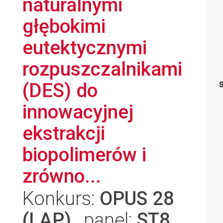
naturalnymi
głębokimi
eutektycznymi
rozpuszczalnikami
(DES) do
S
innowacyjnej
ekstrakcji
biopolimerów i
zrówno...
Konkurs:
OPUS 28
(LAP)
, panel:
ST8