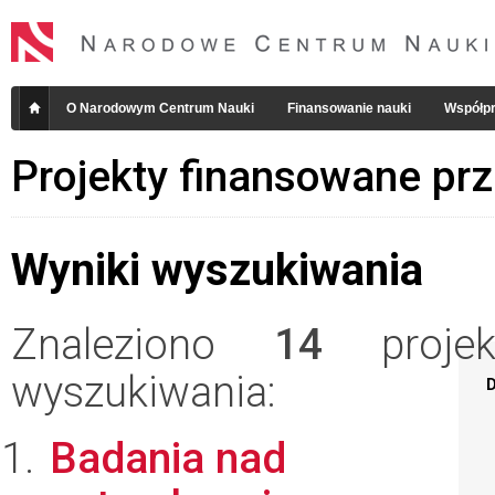
O Narodowym Centrum Nauki
Finansowanie nauki
Współpr
Projekty finansowane pr
Wyniki wyszukiwania
Znaleziono
14
projekt
wyszukiwania:
D
Badania nad