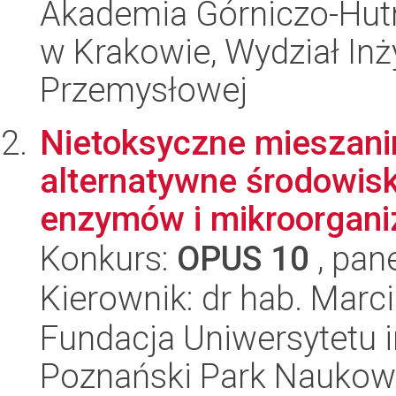
Akademia Górniczo-Hutn
w Krakowie, Wydział Inży
Przemysłowej
Nietoksyczne mieszani
alternatywne środowisk
enzymów i mikroorgan
Konkurs:
OPUS 10
, pan
Kierownik: dr hab. Marc
Fundacja Uniwersytetu 
Poznański Park Naukow