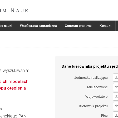
ie nauki
Współpraca zagraniczna
Centrum prasowe
Kontakt
Dane kierownika projektu i jed
ia wyszukiwania:
Jednostka realizująca
sich modelach
Miejscowość
ypu otępienia
d
Województwo
Kierownik projektu
ka
d
 Nenckiego PAN
Płeć