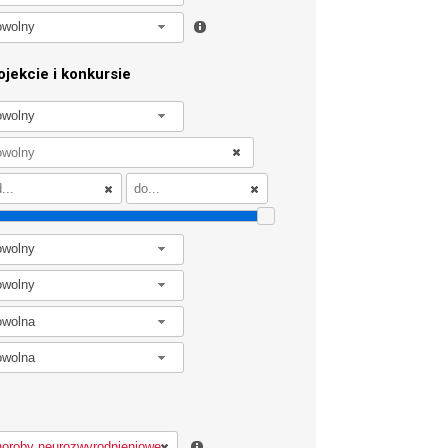
owolny
jekcie i konkursie
owolny
owolny
owolny
owolna
owolna