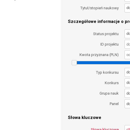
d
Tytuł/stopień naukowy
Szczegółowe informacje o pro
d
Status projektu
ID projektu
Kwota przyznana (PLN)
d
Typ konkursu
d
Konkurs
d
Grupa nauk
d
Panel
Słowa kluczowe
Słowa kluczowe