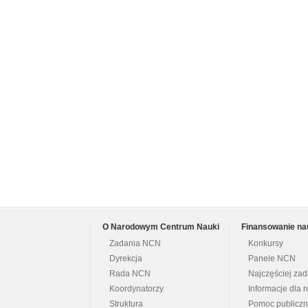
O Narodowym Centrum Nauki
Finansowanie na
Zadania NCN
Konkursy
Dyrekcja
Panele NCN
Rada NCN
Najczęściej za
Koordynatorzy
Informacje dla r
Struktura
Pomoc publicz