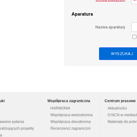
Aparatura
Nazwa aparatury
uki
Współpraca zagraniczna
Centrum prasowe
HARMONIA
Aktualności
Współpraca wielostronna
O NCN w mediac
dawane pytania
Współpraca dwustronna
Materiały do pob
ealizujących projekty
Recenzenci zagraniczni
na