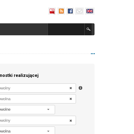
nostki realizującej
owolne
owolna