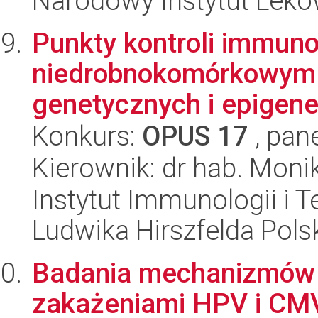
Narodowy Instytut Lek
Punkty kontroli immuno
niedrobnokomórkowym r
genetycznych i epigen
Konkurs:
OPUS 17
, pan
Kierownik: dr hab. Moni
Instytut Immunologii i T
Ludwika Hirszfelda Pols
Badania mechanizmów 
zakażeniami HPV i CMV