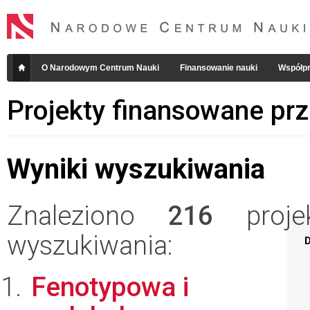
O Narodowym Centrum Nauki
Finansowanie nauki
Współpr
Projekty finansowane pr
Wyniki wyszukiwania
Znaleziono
216
projek
wyszukiwania:
D
Fenotypowa i