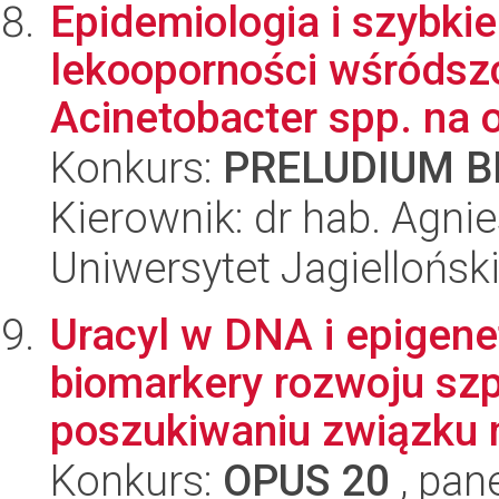
Epidemiologia i szybkie
lekooporności wśródsz
Acinetobacter spp. na o
Konkurs:
PRELUDIUM BI
Kierownik: dr hab. Agni
Uniwersytet Jagiellońs
Uracyl w DNA i epigen
biomarkery rozwoju sz
poszukiwaniu związku 
Konkurs:
OPUS 20
, pan