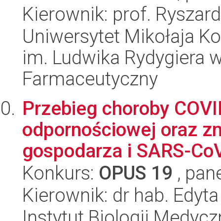
Kierownik: prof. Ryszard
Uniwersytet Mikołaja K
im. Ludwika Rydygiera 
Farmaceutyczny
Przebieg choroby COVI
odpornościowej oraz z
gospodarza i SARS-Co
Konkurs:
OPUS 19
, pan
Kierownik: dr hab. Edyt
Instytut Biologii Medyc