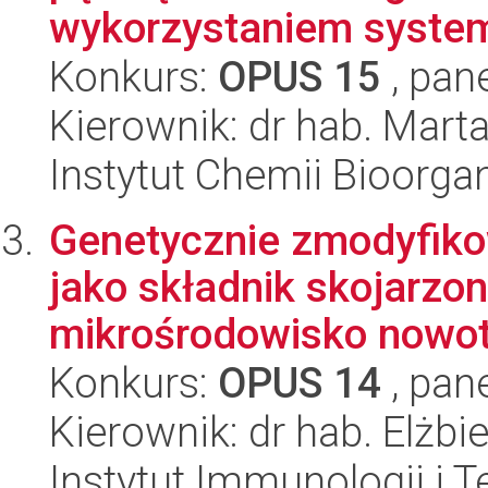
wykorzystaniem syste
Konkurs:
OPUS 15
, pan
Kierownik: dr hab. Marta
Instytut Chemii Bioorga
Genetycznie zmodyfiko
jako składnik skojarzo
mikrośrodowisko nowot
Konkurs:
OPUS 14
, pan
Kierownik: dr hab. Elżbi
Instytut Immunologii i T