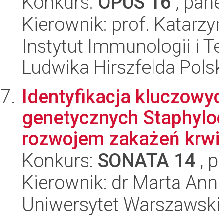
Konkurs:
OPUS 16
, pan
Kierownik: prof. Katarz
Instytut Immunologii i T
Ludwika Hirszfelda Pols
Identyfikacja kluczow
genetycznych Staphylo
rozwojem zakażeń krwi
Konkurs:
SONATA 14
, 
Kierownik: dr Marta An
Uniwersytet Warszawski,