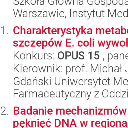
Szkoła Główna Gospoda
Warszawie, Instytut Me
Charakterystyka metab
szczepów E. coli wywo
Konkurs:
OPUS 15
, pan
Kierownik: prof. Micha
Gdański Uniwersytet Me
Farmaceutyczny z Oddzi
Badanie mechanizmów 
pęknięć DNA w regionac