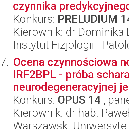
czynnika predykcyjnego
Konkurs:
PRELUDIUM 1
Kierownik: dr Dominika 
Instytut Fizjologii i Pato
Ocena czynnościowa no
IRF2BPL - próba schar
neurodegeneracyjnej jed
Konkurs:
OPUS 14
, pan
Kierownik: dr hab. Pawe
Warszawski Uniwersytet