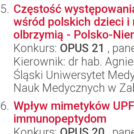
Częstość występowani
wśród polskich dzieci i
olbrzymią - Polsko-Niem
Konkurs:
OPUS 21
, pan
Kierownik: dr hab. Agni
Śląski Uniwersytet Med
Nauk Medycznych w Za
Wpływ mimetyków UPF
immunopeptydom
Konkurs:
OPUS 20
, pan