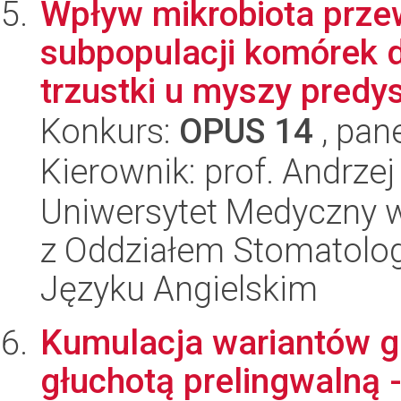
Wpływ mikrobiota prz
subpopulacji komórek 
trzustki u myszy predy
Konkurs:
OPUS 14
, pan
Kierownik: prof. Andrze
Uniwersytet Medyczny w
z Oddziałem Stomatolog
Języku Angielskim
Kumulacja wariantów g
głuchotą prelingwalną