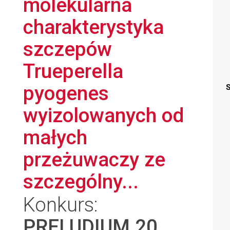
molekularna
charakterystyka
szczepów
Trueperella
pyogenes
S
wyizolowanych od
małych
przeżuwaczy ze
szczególny...
Konkurs:
PRELUDIUM 20
,