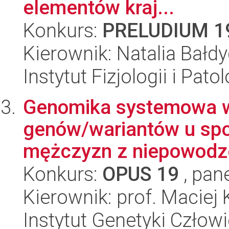
elementów kraj...
Konkurs:
PRELUDIUM 1
Kierownik: Natalia Bałd
Instytut Fizjologii i Pato
Genomika systemowa w
genów/wariantów u spo
mężczyzn z niepowodze
Konkurs:
OPUS 19
, pan
Kierownik: prof. Maciej 
Instytut Genetyki Człow