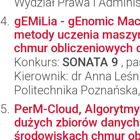
Wydział Prawa i Adminis
gEMiLia - gEnomic Mach
metody uczenia maszy
chmur obliczeniowych d
Konkurs:
SONATA 9
, pa
Kierownik: dr Anna Leś
Politechnika Poznańska,
PerM-Cloud, Algorytmy
dużych zbiorów danyc
środowiskach chmur obl