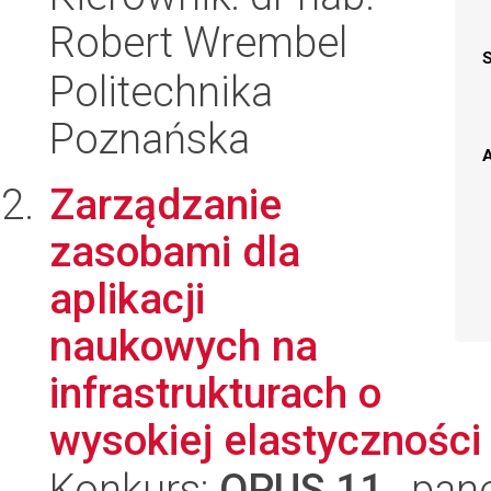
Robert Wrembel
Politechnika
Poznańska
A
Zarządzanie
zasobami dla
aplikacji
naukowych na
infrastrukturach o
wysokiej elastyczności
Konkurs:
OPUS 11
, pan