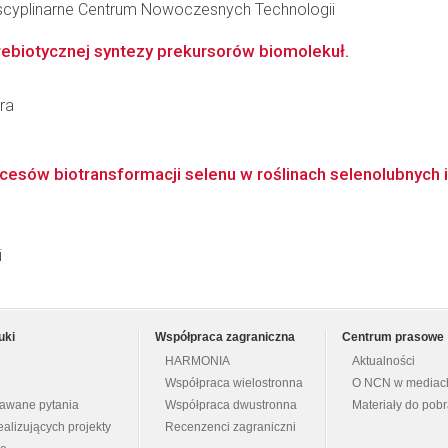
dyscyplinarne Centrum Nowoczesnych Technologii
rebiotycznej syntezy prekursorów biomolekuł.
ra
cesów biotransformacji selenu w roślinach selenolubnych i 
i
uki
Współpraca zagraniczna
Centrum prasowe
HARMONIA
Aktualności
Współpraca wielostronna
O NCN w mediac
dawane pytania
Współpraca dwustronna
Materiały do pob
ealizujących projekty
Recenzenci zagraniczni