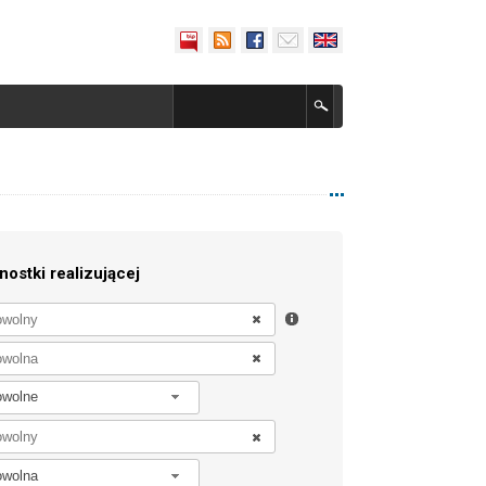
nostki realizującej
owolne
owolna