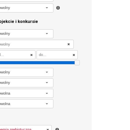
owolny
jekcie i konkursie
owolny
owolny
owolny
owolna
owolna