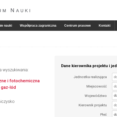
ie nauki
Współpraca zagraniczna
Centrum prasowe
Kontakt
Dane kierownika projektu i jed
ia wyszukiwania:
Jednostka realizująca
ne i fotochemiczna
Miejscowość
 gaz-lód
d
Województwo
Biczysko
Kierownik projektu
d
Płeć