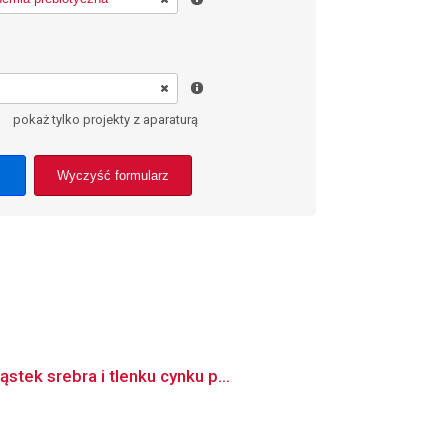
pokaż tylko projekty z aparaturą
Wyczyść formularz
tek srebra i tlenku cynku p...