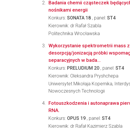
Badania chemii cząsteczek będącyc
nośnikami energii
Konkurs:
SONATA 18
, panel:
ST4
Kierownik: dr Rafał Szabla
Politechnika Wrocławska
Wykorzystanie spektrometrii mass z
desorpcją/jonizacją próbki wspomag
separacyjnych w bada...
Konkurs:
PRELUDIUM 20
, panel:
ST4
Kierownik: Oleksandra Pryshchepa
Uniwersytet Mikołaja Kopernika, Interd
Nowoczesnych Technologii
Fotouszkodzenia i autonaprawa pier
RNA.
Konkurs:
OPUS 19
, panel:
ST4
Kierownik: dr Rafał Kazimierz Szabla