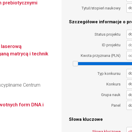
h prebiotycznymi
d
Tytuł/stopień naukowy
Szczegółowe informacje o pro
d
Status projektu
ID projektu
 laserową
aną matrycą i technik
Kwota przyznana (PLN)
d
Typ konkursu
d
Konkurs
yscyplinarne Centrum
d
Grupa nauk
wotnych form DNA i
d
Panel
Słowa kluczowe
Słowa kluczowe