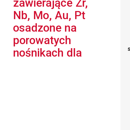
zawierające Zr,
Nb, Mo, Au, Pt
osadzone na
porowatych
nośnikach dla
S