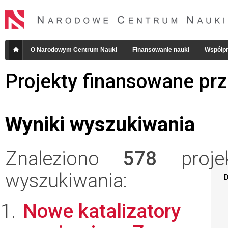
O Narodowym Centrum Nauki
Finansowanie nauki
Współpr
Projekty finansowane pr
Wyniki wyszukiwania
Znaleziono
578
projek
wyszukiwania:
D
Nowe katalizatory