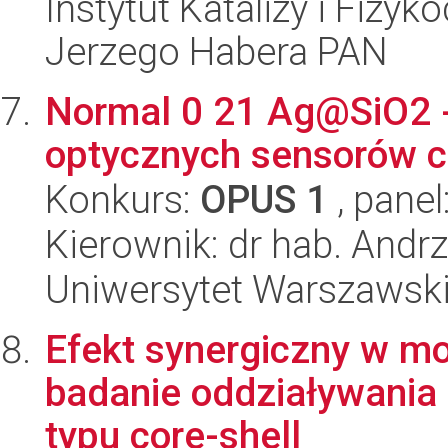
Instytut Katalizy i Fizy
Jerzego Habera PAN
Normal 0 21 Ag@SiO2 - 
optycznych sensorów 
Konkurs:
OPUS 1
, panel
Kierownik: dr hab. Andrz
Uniwersytet Warszawski
Efekt synergiczny w mo
badanie oddziaływania 
typu core-shell