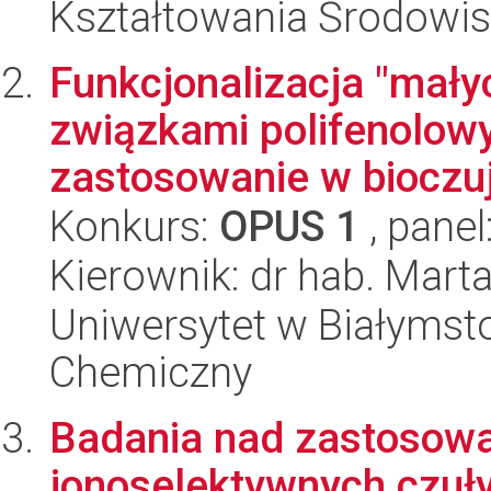
Kształtowania Środowi
Funkcjonalizacja "mał
związkami polifenolowy
zastosowanie w bioczuj
Konkurs:
OPUS 1
, panel
Kierownik: dr hab. Mart
Uniwersytet w Białymsto
Chemiczny
Badania nad zastosowa
jonoselektywnych czuły