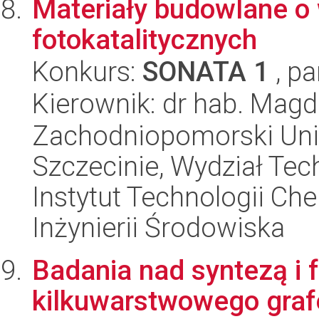
Materiały budowlane o
fotokatalitycznych
Konkurs:
SONATA 1
, pa
Kierownik: dr hab. Mag
Zachodniopomorski Uni
Szczecinie, Wydział Tech
Instytut Technologii Ch
Inżynierii Środowiska
Badania nad syntezą i f
kilkuwarstwowego gra