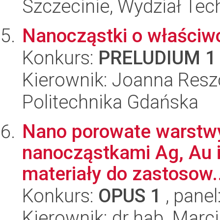
Szczecinie, Wydział Tech
Nanocząstki o właściw
Konkurs:
PRELUDIUM 1
Kierownik: Joanna Res
Politechnika Gdańska
Nano porowate warstwy 
nanocząstkami Ag, Au i
materiały do zastosow..
Konkurs:
OPUS 1
, panel
Kierownik: dr hab. Marci