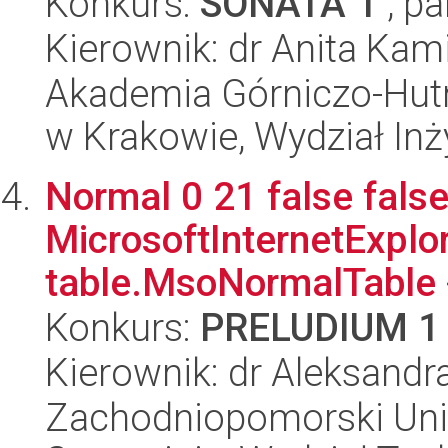
Konkurs:
SONATA 1
, pa
Kierownik: dr Anita Kam
Akademia Górniczo-Hutn
w Krakowie, Wydział Inży
Normal 0 21 false false
MicrosoftInternetExplore
table.MsoNormalTable 
Konkurs:
PRELUDIUM 1
Kierownik: dr Aleksandr
Zachodniopomorski Uni