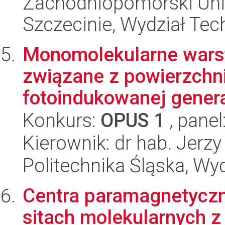
Zachodniopomorski Uni
Szczecinie, Wydział Tech
Monomolekularne warst
związane z powierzch
fotoindukowanej generac
Konkurs:
OPUS 1
, panel
Kierownik: dr hab. Jerz
Politechnika Śląska, Wy
Centra paramagnetyczn
sitach molekularnych 