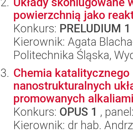
Układy skoniugowane w
powierzchnią jako reak
Konkurs:
PRELUDIUM 1
Kierownik: Agata Blach
Politechnika Śląska, Wy
Chemia katalitycznego 
nanostrukturalnych uk
promowanych alkaliam
Konkurs:
OPUS 1
, panel
Kierownik: dr hab. Andr