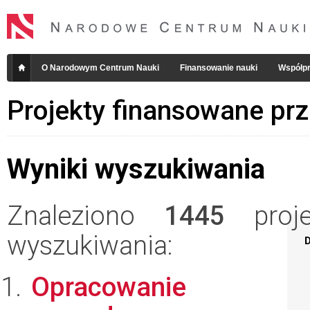
O Narodowym Centrum Nauki
Finansowanie nauki
Współpr
Projekty finansowane pr
Wyniki wyszukiwania
Znaleziono
1445
projek
wyszukiwania:
D
Opracowanie