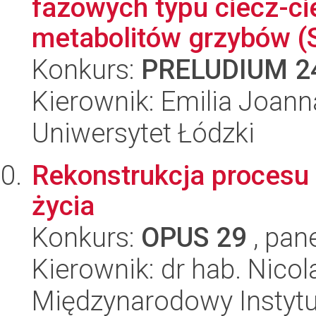
fazowych typu ciecz-c
metabolitów grzybów 
Konkurs:
PRELUDIUM 2
Kierownik: Emilia Joan
Uniwersytet Łódzki
Rekonstrukcja procesu
życia
Konkurs:
OPUS 29
, pan
Kierownik: dr hab. Nico
Międzynarodowy Instyt