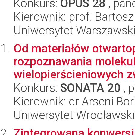
Konkurs:
OPUS 28
, pan
Kierownik: prof. Bartos
Uniwersytet Warszawsk
Od materiałów otwart
rozpoznawania molekul
wielopierścieniowych z
Konkurs:
SONATA 20
, 
Kierownik: dr Arseni Bor
Uniwersytet Wrocławski
Zintegrowana konwers