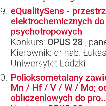
eQualitySens - przestr
elektrochemicznych do k
psychotropowych
Konkurs:
OPUS 28
, pan
Kierownik: dr hab. Łuka
Uniwersytet Łódzki
Polioksometalany zawi
Mn / Hf / V / W / Mo; 
obliczeniowych do pro..