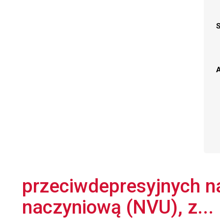
A
przeciwdepresyjnych n
naczyniową (NVU), z...