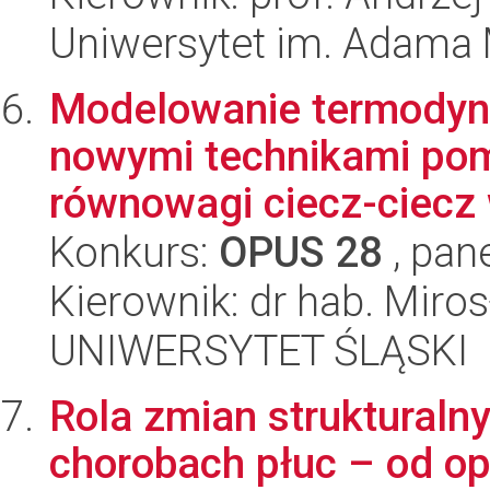
Uniwersytet im. Adama 
Modelowanie termodyn
nowymi technikami pom
równowagi ciecz-ciecz 
Konkurs:
OPUS 28
, pan
Kierownik: dr hab. Mir
UNIWERSYTET ŚLĄSKI
Rola zmian strukturaln
chorobach płuc – od o