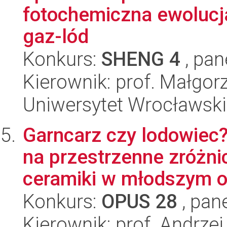
fotochemiczna ewolucj
gaz-lód
Konkurs:
SHENG 4
, pan
Kierownik: prof. Małgor
Uniwersytet Wrocławski
Garncarz czy lodowiec
na przestrzenne zróżn
ceramiki w młodszym ok
Konkurs:
OPUS 28
, pan
Kierownik: prof. Andrze