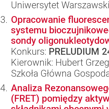
Uniwersytet Warszawsk
Opracowanie fluoresce
systemu bioczujnikowe
sondy oligonukleotydow
Konkurs:
PRELUDIUM 2
Kierownik: Hubert Grzeg
Szkoła Główna Gospoda
Analiza Rezonansowego 
(FRET) pomiędzy aktyw
składnikami obecnymi w