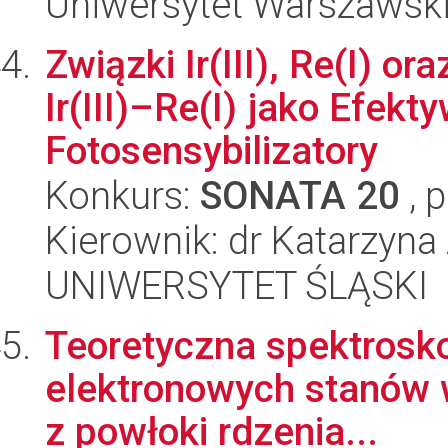
Uniwersytet Warszawsk
Związki Ir(III), Re(I) o
Ir(III)–Re(I) jako Efekt
Fotosensybilizatory
Konkurs:
SONATA 20
, 
Kierownik: dr Katarzyn
UNIWERSYTET ŚLĄSKI
Teoretyczna spektrosko
elektronowych stanów 
z powłoki rdzenia...