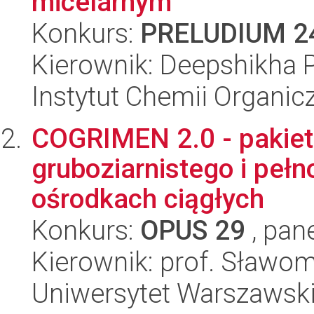
micelarnym
Konkurs:
PRELUDIUM 2
Kierownik: Deepshikha P
Instytut Chemii Organi
COGRIMEN 2.0 - pakiet
gruboziarnistego i pe
ośrodkach ciągłych
Konkurs:
OPUS 29
, pan
Kierownik: prof. Sławomi
Uniwersytet Warszawsk