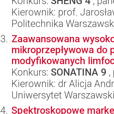
Konkurs:
SHENG 4
, pan
Kierownik: prof. Jarosł
Politechnika Warszaws
Zaawansowana wysoko
mikroprzepływowa do 
modyfikowanych limfo
Konkurs:
SONATINA 9
,
Kierownik: dr Alicja A
Uniwersytet Warszawsk
Spektroskopowe marker