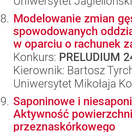
Uniwersytet Jagiellońsk
Modelowanie zmian gęs
spowodowanych oddzia
w oparciu o rachunek za
Konkurs:
PRELUDIUM 2
Kierownik: Bartosz Tyrc
Uniwersytet Mikołaja K
Saponinowe i niesaponi
Aktywność powierzchni
przeznaskórkowego