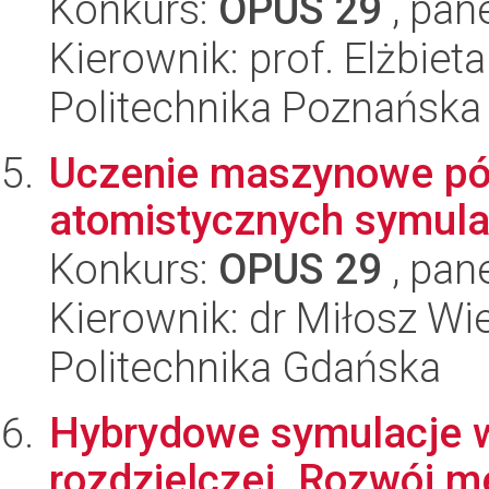
Konkurs:
OPUS 29
, pan
Kierownik: prof. Elżbiet
Politechnika Poznańska
Uczenie maszynowe pól
atomistycznych symula
Konkurs:
OPUS 29
, pan
Kierownik: dr Miłosz Wi
Politechnika Gdańska
Hybrydowe symulacje w
rozdzielczej. Rozwój m