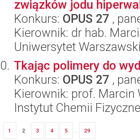
związków jodu hiperwa
Konkurs:
OPUS 27
, pan
Kierownik: dr hab. Marc
Uniwersytet Warszawsk
Tkając polimery do wyda
Konkurs:
OPUS 27
, pan
Kierownik: prof. Marcin
Instytut Chemii Fizyczn
1
3
4
5
29
2
...