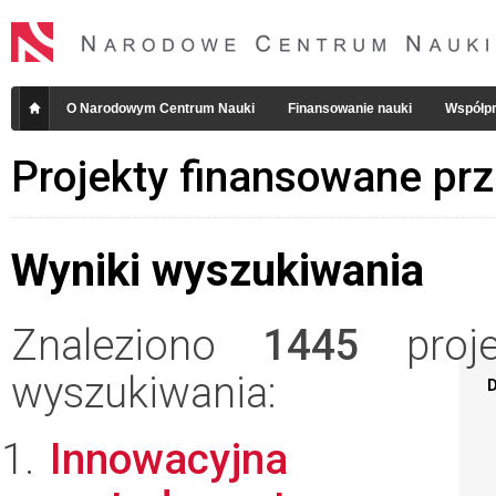
O Narodowym Centrum Nauki
Finansowanie nauki
Współpr
Projekty finansowane pr
Wyniki wyszukiwania
Znaleziono
1445
projek
wyszukiwania:
D
Innowacyjna