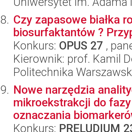
Uniwersytet im. Adama 
Czy zapasowe białka ro
biosurfaktantów ? Przy
Konkurs:
OPUS 27
, pan
Kierownik: prof. Kamil
Politechnika Warszaws
Nowe narzędzia anality
mikroekstrakcji do fazy
oznaczania biomarkerów
Konkurs:
PRELUDIUM 2