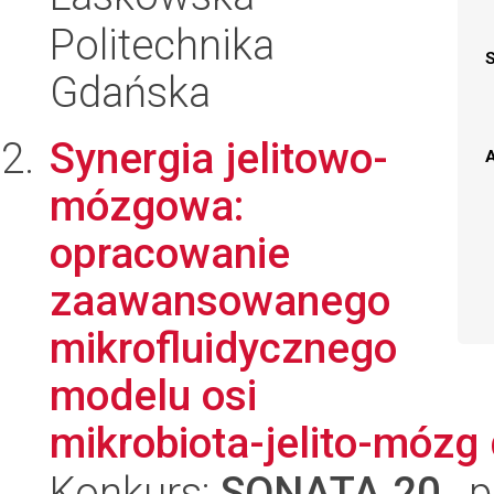
Politechnika
Gdańska
Synergia jelitowo-
A
mózgowa:
opracowanie
zaawansowanego
mikrofluidycznego
modelu osi
mikrobiota-jelito-mózg
Konkurs:
SONATA 20
, 