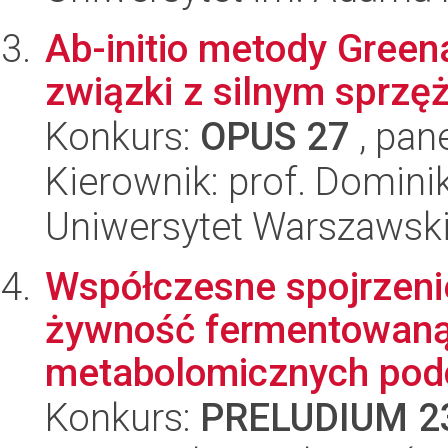
Ab-initio metody Gree
związki z silnym sprzę
Konkurs:
OPUS 27
, pan
Kierownik: prof. Domini
Uniwersytet Warszawsk
Współczesne spojrzenie
żywność fermentowaną:
metabolomicznych podc
Konkurs:
PRELUDIUM 2