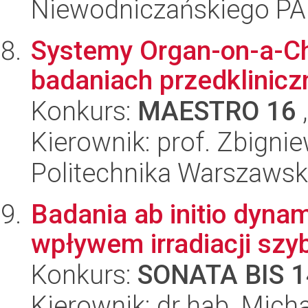
Niewodniczańskiego P
Systemy Organ-on-a-Ch
badaniach przedklinicz
Konkurs:
MAESTRO 16
,
Kierownik: prof. Zbigni
Politechnika Warszaws
Badania ab initio dyna
wpływem irradiacji szy
Konkurs:
SONATA BIS 1
Kierownik: dr hab. Micha