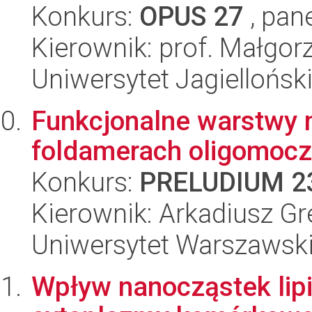
Konkurs:
OPUS 27
, pan
Kierownik: prof. Małgor
Uniwersytet Jagiellońsk
Funkcjonalne warstwy 
foldamerach oligomoc
Konkurs:
PRELUDIUM 2
Kierownik: Arkadiusz G
Uniwersytet Warszawsk
Wpływ nanocząstek lip