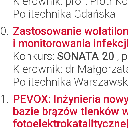
Kierownik: prof. Piotr K
Politechnika Gdańska
Zastosowanie wolatilo
i monitorowania infekcj
Konkurs:
SONATA 20
, 
Kierownik: dr Małgorza
Politechnika Warszaws
PEVOX: Inżynieria nowy
bazie brązów tlenków 
fotoelektrokatalitycznej