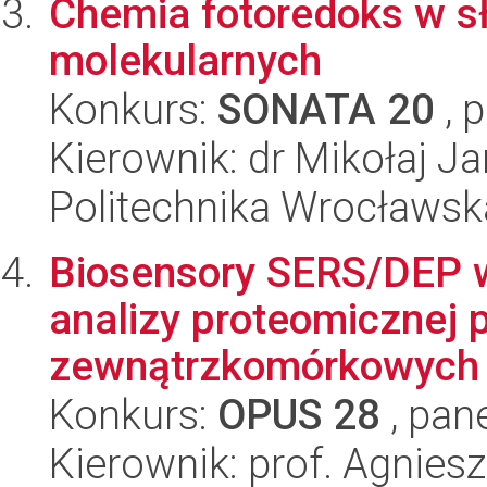
Chemia fotoredoks w s
molekularnych
Konkurs:
SONATA 20
, 
Kierownik: dr Mikołaj Ja
Politechnika Wrocławsk
Biosensory SERS/DEP 
analizy proteomicznej
zewnątrzkomórkowych g
Konkurs:
OPUS 28
, pan
Kierownik: prof. Agnie