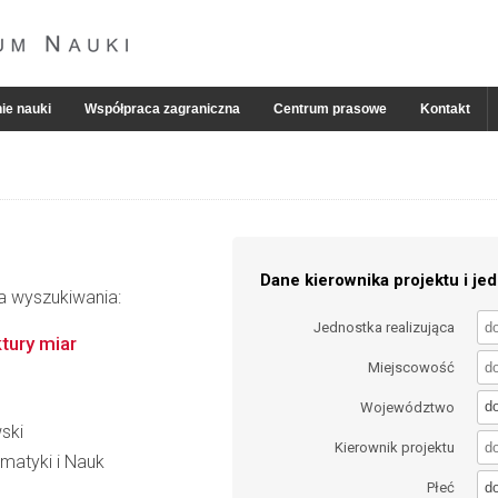
ie nauki
Współpraca zagraniczna
Centrum prasowe
Kontakt
Dane kierownika projektu i jed
ia wyszukiwania:
Jednostka realizująca
tury miar
Miejscowość
d
Województwo
ski
Kierownik projektu
matyki i Nauk
d
Płeć