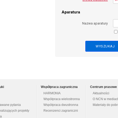
Aparatura
Nazwa aparatury
uki
Współpraca zagraniczna
Centrum prasowe
HARMONIA
Aktualności
Współpraca wielostronna
O NCN w mediac
dawane pytania
Współpraca dwustronna
Materiały do pob
ealizujących projekty
Recenzenci zagraniczni
na