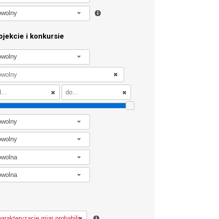
owolny
jekcie i konkursie
owolny
owolny
owolny
owolna
owolna