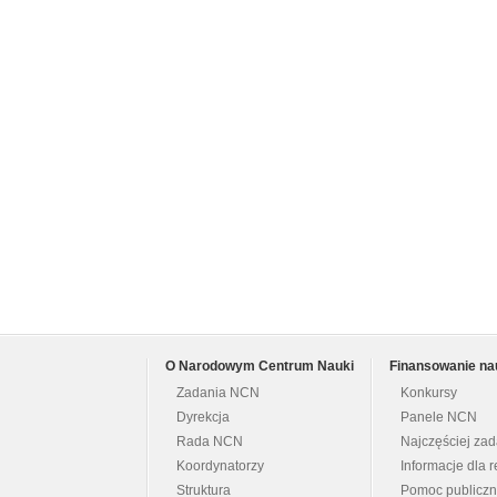
O Narodowym Centrum Nauki
Finansowanie na
Zadania NCN
Konkursy
Dyrekcja
Panele NCN
Rada NCN
Najczęściej za
Koordynatorzy
Informacje dla r
Struktura
Pomoc publicz