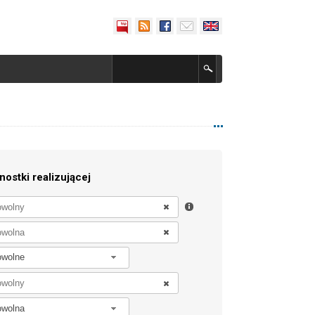
nostki realizującej
owolne
owolna