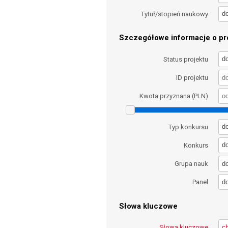
d
Tytuł/stopień naukowy
Szczegółowe informacje o pro
d
Status projektu
ID projektu
Kwota przyznana (PLN)
d
Typ konkursu
d
Konkurs
d
Grupa nauk
d
Panel
Słowa kluczowe
Słowa kluczowe