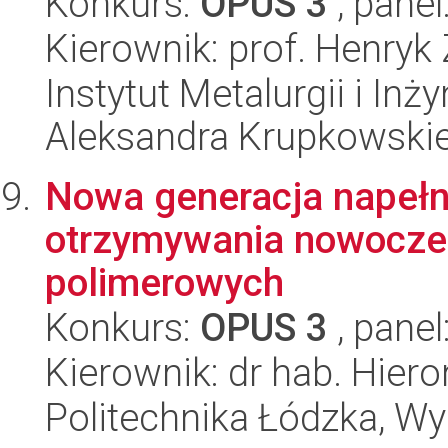
Konkurs:
OPUS 3
, panel
Kierownik: prof. Henryk
Instytut Metalurgii i Inż
Aleksandra Krupkowski
Nowa generacja napeł
otrzymywania nowocz
polimerowych
Konkurs:
OPUS 3
, panel
Kierownik: dr hab. Hie
Politechnika Łódzka, W