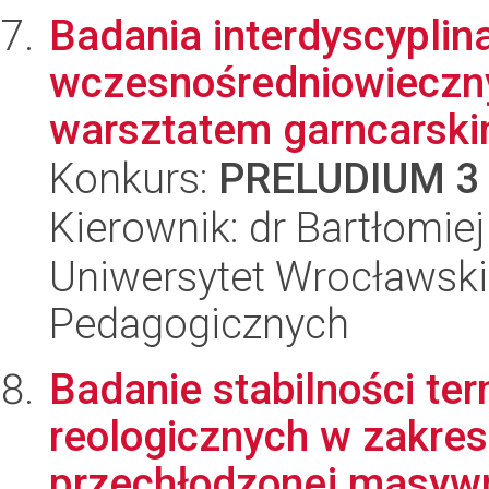
Badania interdyscyplin
wczesnośredniowieczny
warsztatem garncarski
Konkurs:
PRELUDIUM 3
Kierownik: dr Bartłomie
Uniwersytet Wrocławski,
Pedagogicznych
Badanie stabilności te
reologicznych w zakre
przechłodzonej masywn