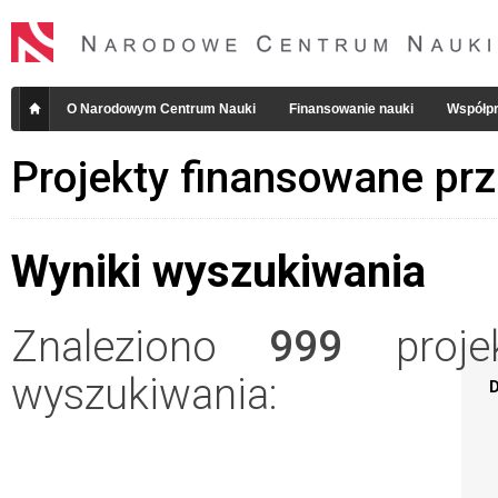
O Narodowym Centrum Nauki
Finansowanie nauki
Współpr
Projekty finansowane pr
Wyniki wyszukiwania
Znaleziono
999
projek
wyszukiwania:
D