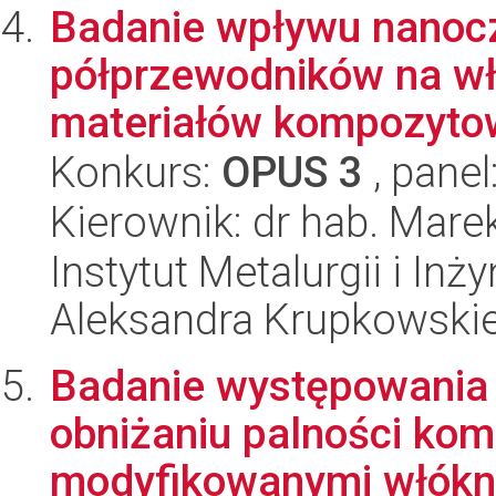
Badanie wpływu nanocz
półprzewodników na wł
materiałów kompozyto
Konkurs:
OPUS 3
, panel
Kierownik: dr hab. Marek
Instytut Metalurgii i Inż
Aleksandra Krupkowski
Badanie występowania 
obniżaniu palności ko
modyfikowanymi włóknam