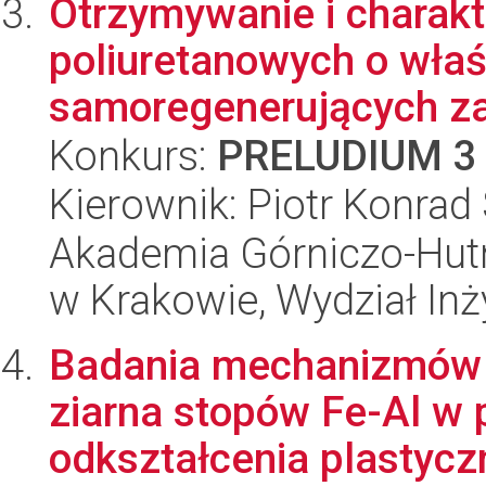
Otrzymywanie i charak
poliuretanowych o wła
samoregenerujących za
Konkurs:
PRELUDIUM 3
Kierownik: Piotr Konrad
Akademia Górniczo-Hutn
w Krakowie, Wydział Inży
Badania mechanizmów o
ziarna stopów Fe-Al w 
odkształcenia plastyc