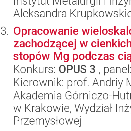
Instytut Metalurgii i Inż
Aleksandra Krupkowski
Opracowanie wieloskalo
zachodzącej w cienkich
stopów Mg podczas ciąg
Konkurs:
OPUS 3
, panel
Kierownik: prof. Andriy 
Akademia Górniczo-Hutn
w Krakowie, Wydział Inży
Przemysłowej