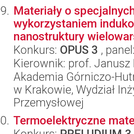
Materiały o specjalnyc
wykorzystaniem induk
nanostruktury wielowar
Konkurs:
OPUS 3
, panel
Kierownik: prof. Janusz
Akademia Górniczo-Hutn
w Krakowie, Wydział Inży
Przemysłowej
Termoelektryczne mate
Konkurs:
PRELUDIUM 3