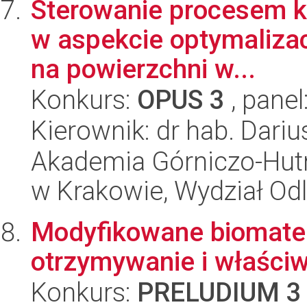
Sterowanie procesem kr
w aspekcie optymalizacj
na powierzchni w...
Konkurs:
OPUS 3
, panel
Kierownik: dr hab. Dariu
Akademia Górniczo-Hutn
w Krakowie, Wydział Od
Modyfikowane biomater
otrzymywanie i właści
Konkurs:
PRELUDIUM 3