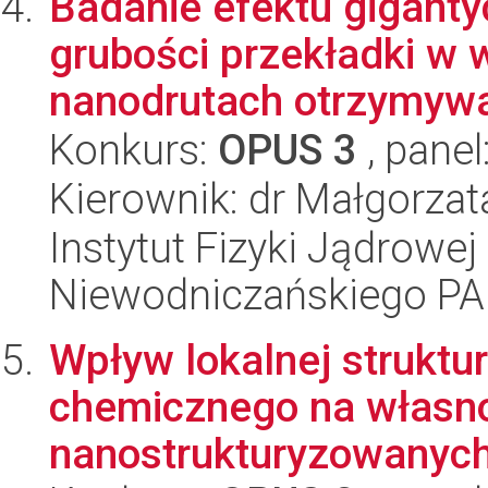
Badanie efektu gigant
grubości przekładki w
nanodrutach otrzymywa
Konkurs:
OPUS 3
, panel
Kierownik: dr Małgorzat
Instytut Fizyki Jądrowej
Niewodniczańskiego P
Wpływ lokalnej struktu
chemicznego na własn
nanostrukturyzowanych