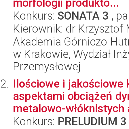
morfologii produktó...
Konkurs:
SONATA 3
, pa
Kierownik: dr Krzysztof
Akademia Górniczo-Hutn
w Krakowie, Wydział Inży
Przemysłowej
Ilościowe i jakościowe
aspektami obciążeń d
metalowo-włóknistych a
Konkurs:
PRELUDIUM 3