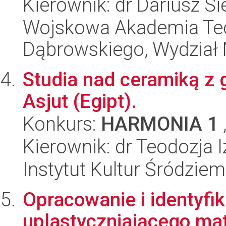
Kierownik: dr Dariusz S
Wojskowa Akademia Tec
Dąbrowskiego, Wydział 
Studia nad ceramiką 
Asjut (Egipt).
Konkurs:
HARMONIA 1
Kierownik: dr Teodozja 
Instytut Kultur Śródzie
Opracowanie i identyfi
uplastyczniającego mat