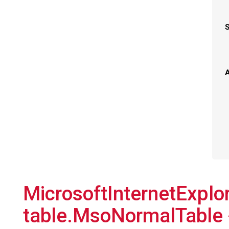
A
MicrosoftInternetExplore
table.MsoNormalTable 