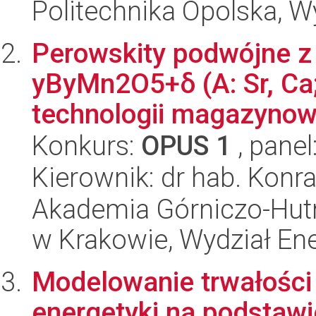
Politechnika Opolska, 
Perowskity podwójne z
yByMn2O5+δ (A: Sr, Ca; 
technologii magazynowan
Konkurs:
OPUS 1
, panel
Kierownik: dr hab. Konr
Akademia Górniczo-Hutn
w Krakowie, Wydział Ener
Modelowanie trwałości
energetyki na podstawi