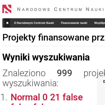
O Narodowym Centrum Nauki
Finansowanie nauki
Współpr
Projekty finansowane pr
Wyniki wyszukiwania
Znaleziono
999
projek
wyszukiwania:
D
Normal 0 21 false