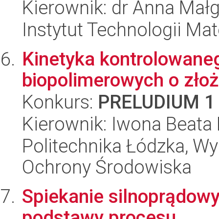
Kierownik: dr Anna Małg
Instytut Technologii Ma
Kinetyka kontrolowaneg
biopolimerowych o złoż
Konkurs:
PRELUDIUM 1
Kierownik: Iwona Beata
Politechnika Łódzka, Wyd
Ochrony Środowiska
Spiekanie silnoprądow
podstawy procesu