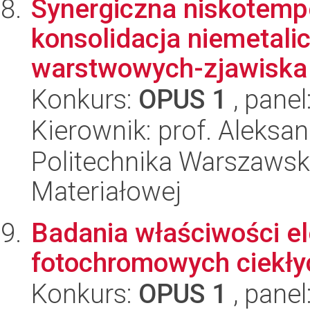
Synergiczna niskotemp
konsolidacja niemetal
warstwowych-zjawisk
Konkurs:
OPUS 1
, panel
Kierownik: prof. Aleks
Politechnika Warszawska
Materiałowej
Badania właściwości e
fotochromowych ciekłyc
Konkurs:
OPUS 1
, panel