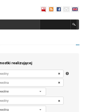
nostki realizującej
owolne
owolna