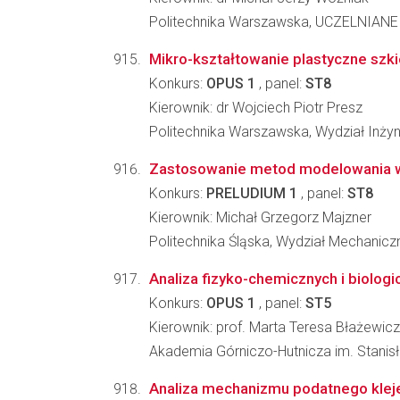
Politechnika Warszawska, UCZELNI
Mikro-kształtowanie plastyczne szki
Konkurs:
OPUS 1
, panel:
ST8
Kierownik: dr Wojciech Piotr Presz
Politechnika Warszawska, Wydział Inżyni
Zastosowanie metod modelowania wi
Konkurs:
PRELUDIUM 1
, panel:
ST8
Kierownik: Michał Grzegorz Majzner
Politechnika Śląska, Wydział Mechanic
Analiza fizyko-chemicznych i biolo
Konkurs:
OPUS 1
, panel:
ST5
Kierownik: prof. Marta Teresa Błażewicz
Akademia Górniczo-Hutnicza im. Stanisła
Analiza mechanizmu podatnego kle