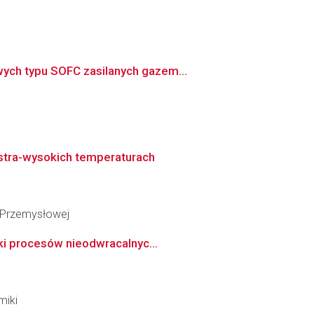
ych typu SOFC zasilanych gazem...
stra-wysokich temperaturach
i Przemysłowej
iki procesów nieodwracalnyc...
miki