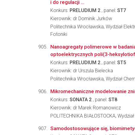
i do regulacji ...
Konkurs:
PRELUDIUM 2
, panel:
ST7
Kierownik: dr Dominik Jurków
Politechnika Wrocławska, Wydział Elekt
Fotoniki
Nanoagregaty polimerowe w badani
optoelektrycznych poli(3-heksylotio
Konkurs:
PRELUDIUM 2
, panel:
ST5
Kierownik: dr Urszula Bielecka
Politechnika Wrocławska, Wydział Che
Mikromechaniczne modelowanie zni
Konkurs:
SONATA 2
, panel:
ST8
Kierownik: dr Marek Romanowicz
POLITECHNIKA BIAŁOSTOCKA, Wydział
Samodostosowujące się, biomimetyc