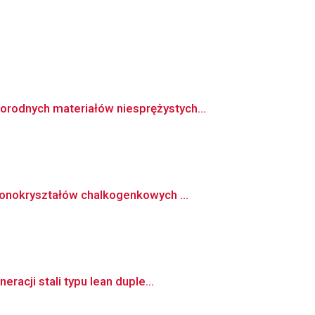
odnych materiałów niesprężystych...
monokryształów chalkogenkowych ...
acji stali typu lean duple...