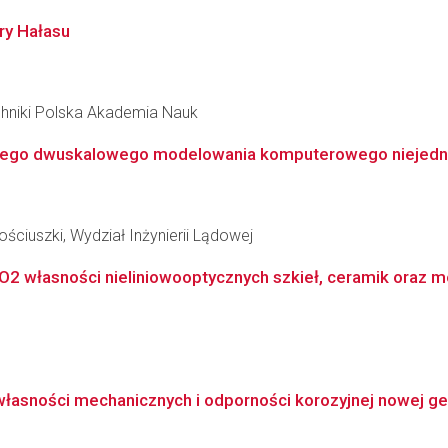
y Hałasu
hniki Polska Akademia Nauk
nego dwuskalowego modelowania komputerowego niejednor
ściuszki, Wydział Inżynierii Lądowej
O2 własności nieliniowooptycznych szkieł, ceramik oraz 
łasności mechanicznych i odporności korozyjnej nowej gener