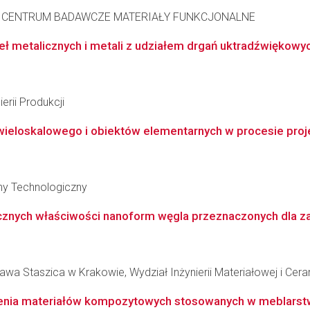
ANE CENTRUM BADAWCZE MATERIAŁY FUNKCJONALNE
eł metalicznych i metali z udziałem drgań uktradźwiękowy
erii Produkcji
eloskalowego i obiektów elementarnych w procesie proje
zny Technologiczny
gicznych właściwości nanoform węgla przeznaczonych dla
wa Staszica w Krakowie, Wydział Inżynierii Materiałowej i Cera
jenia materiałów kompozytowych stosowanych w meblarst