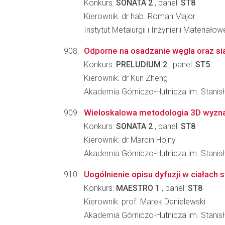
Konkurs:
SONATA 2
, panel:
ST8
Kierownik: dr hab. Roman Major
Instytut Metalurgii i Inżynierii Materia
Odporne na osadzanie węgla oraz si
Konkurs:
PRELUDIUM 2
, panel:
ST5
Kierownik: dr Kun Zheng
Akademia Górniczo-Hutnicza im. Stanisł
Wieloskalowa metodologia 3D wyznac
Konkurs:
SONATA 2
, panel:
ST8
Kierownik: dr Marcin Hojny
Akademia Górniczo-Hutnicza im. Stanisła
Uogólnienie opisu dyfuzji w ciałach 
Konkurs:
MAESTRO 1
, panel:
ST8
Kierownik: prof. Marek Danielewski
Akademia Górniczo-Hutnicza im. Stanisła