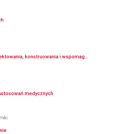
ch
ktowania, konstruowania i wspomag...
 zastosowań medycznych
miki
wie