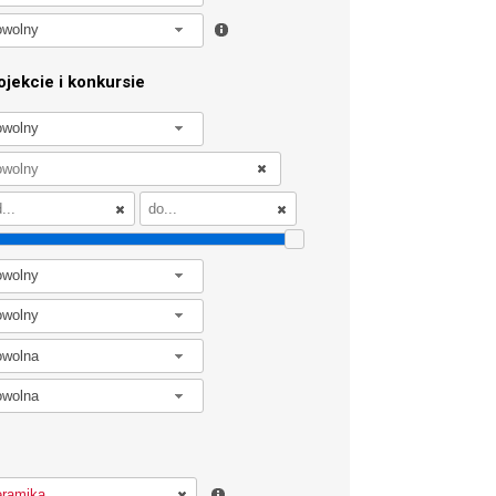
owolny
jekcie i konkursie
owolny
owolny
owolny
owolna
owolna