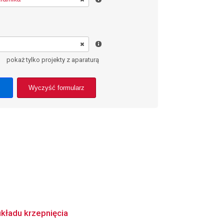
pokaż tylko projekty z aparaturą
Wyczyść formularz
kładu krzepnięcia