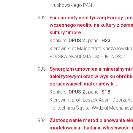
Krupkowskiego PAN
Fundamenty neolitycznej Europy: po
wczesnego neolitu na kultury z cera
kultury "impre...
Konkurs:
OPUS 2
, panel:
HS3
Kierownik: dr Małgorzata Kaczanowska
POLSKA AKADEMIA UMIEJĘTNOŚCI
Synergizm umocnienia mineralnymi 
haloizytowymi oraz w wyniku obróbki
opracowanych materiałów k...
Konkurs:
OPUS 2
, panel:
ST8
Kierownik: prof. Leszek Adam Dobrzańs
Politechnika Śląska, Wydział Mechanic
Zastosowanie metod planowania ek
modelowaniu i badaniu właściwości