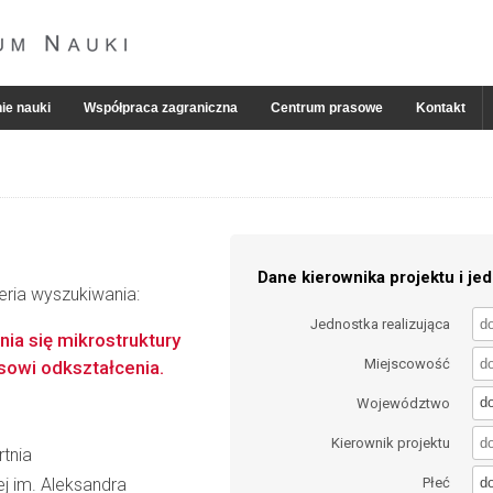
ie nauki
Współpraca zagraniczna
Centrum prasowe
Kontakt
Dane kierownika projektu i jed
eria wyszukiwania:
Jednostka realizująca
a się mikrostruktury
Miejscowość
owi odkształcenia.
d
Województwo
Kierownik projektu
rtnia
d
wej im. Aleksandra
Płeć