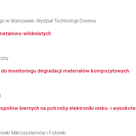
o w Warszawie, Wydział Technologii Drewna
 metalowo-włóknistych
czny
 do monitoringu degradacji materiałów kompozytowych
i
espołów biernych na potrzeby elektroniki nisko- i wysoko
roniki Mikrosystemów i Fotoniki