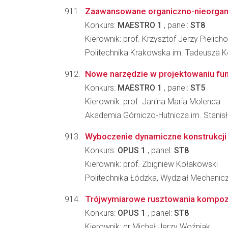
Zaawansowane organiczno-nieorgani
Konkurs:
MAESTRO 1
, panel:
ST8
Kierownik: prof. Krzysztof Jerzy Pielich
Politechnika Krakowska im. Tadeusza Koś
Nowe narzędzie w projektowaniu funk
Konkurs:
MAESTRO 1
, panel:
ST5
Kierownik: prof. Janina Maria Molenda
Akademia Górniczo-Hutnicza im. Stanisł
Wyboczenie dynamiczne konstrukcji
Konkurs:
OPUS 1
, panel:
ST8
Kierownik: prof. Zbigniew Kołakowski
Politechnika Łódzka, Wydział Mechanicz
Trójwymiarowe rusztowania kompozy
Konkurs:
OPUS 1
, panel:
ST8
Kierownik: dr Michał Jerzy Woźniak