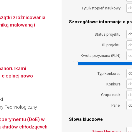
d
Tytuł/stopień naukowy
czątki zróżnicowania
Szczegółowe informacje o pro
miką malowaną i
d
Status projektu
ID projektu
Kwota przyznana (PLN)
nanorurkami
d
Typ konkursu
 cieplnej nowo
d
Konkurs
d
Grupa nauk
ki
d
Panel
zny Technologiczny
sperymentu (DoE) w
Słowa kluczowe
 układów chłodzących
Słowa kluczowe