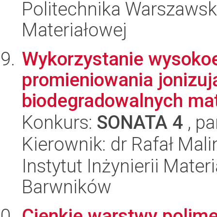
Politechnika Warszawska
Materiałowej
Wykorzystanie wysoko
promieniowania jonizuj
biodegradowalnych mat
Konkurs:
SONATA 4
, pa
Kierownik: dr Rafał Mal
Instytut Inżynierii Mate
Barwników
Cienkie warstwy polim