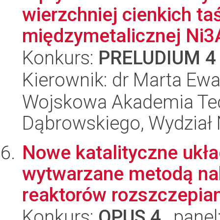
wierzchniej cienkich t
międzymetalicznej Ni3A
Konkurs:
PRELUDIUM 4
Kierownik: dr Marta E
Wojskowa Akademia Tec
Dąbrowskiego, Wydział 
Nowe katalityczne ukł
wytwarzane metodą nak
reaktorów rozszczepian
Konkurs:
OPUS 4
, panel