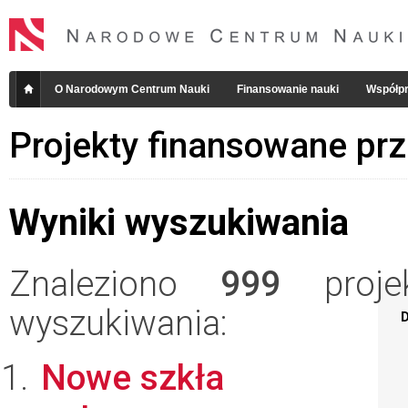
O Narodowym Centrum Nauki
Finansowanie nauki
Współpr
Projekty finansowane pr
Wyniki wyszukiwania
Znaleziono
999
projek
wyszukiwania:
D
Nowe szkła