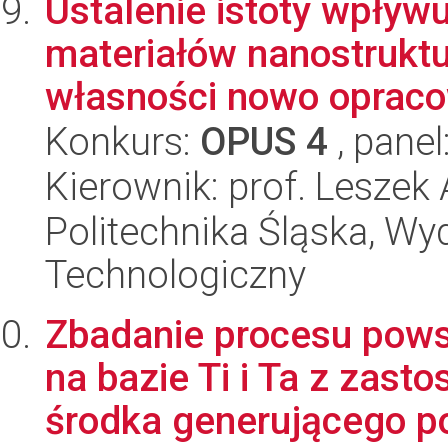
Ustalenie istoty wpły
materiałów nanostruktur
własności nowo opraco
Konkurs:
OPUS 4
, panel
Kierownik: prof. Lesze
Politechnika Śląska, Wy
Technologiczny
Zbadanie procesu pow
na bazie Ti i Ta z zas
środka generującego po