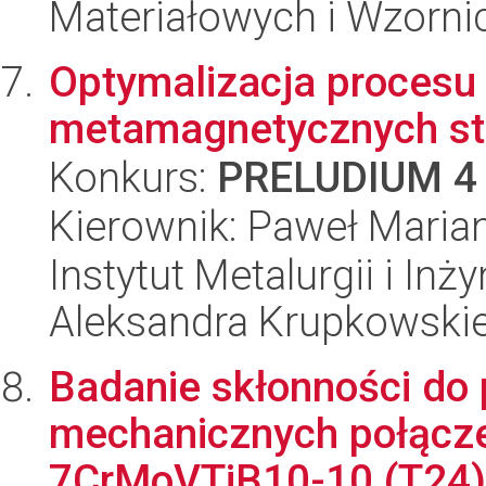
Materiałowych i Wzorni
Optymalizacja procesu
metamagnetycznych s
Konkurs:
PRELUDIUM 4
Kierownik: Paweł Maria
Instytut Metalurgii i Inż
Aleksandra Krupkowski
Badanie skłonności do 
mechanicznych połącze
7CrMoVTiB10-10 (T24) 