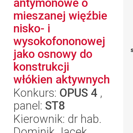
antymonowe o
mieszanej więźbie
nisko- i
wysokofononowej
jako osnowy do
S
konstrukcji
włókien aktywnych
Konkurs:
OPUS 4
,
panel:
ST8
Kierownik: dr hab.
Dominik Jacek