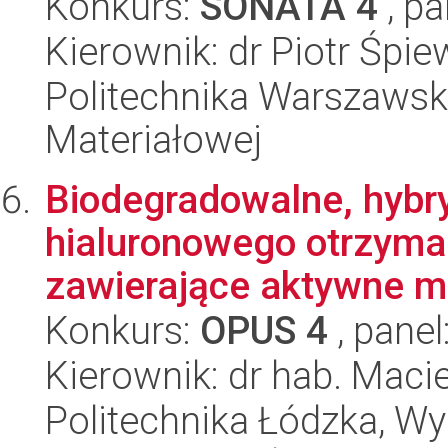
Konkurs:
SONATA 4
, pa
Kierownik: dr Piotr Śpi
Politechnika Warszawska
Materiałowej
Biodegradowalne, hybr
hialuronowego otrzyma
zawierające aktywne mo
Konkurs:
OPUS 4
, panel
Kierownik: dr hab. Maci
Politechnika Łódzka, Wy