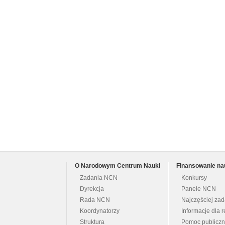
O Narodowym Centrum Nauki
Finansowanie na
Zadania NCN
Konkursy
Dyrekcja
Panele NCN
Rada NCN
Najczęściej za
Koordynatorzy
Informacje dla r
Struktura
Pomoc publicz