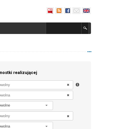
nostki realizującej
owolne
owolna