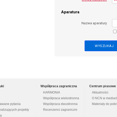
Aparatura
Nazwa aparatury
uki
Współpraca zagraniczna
Centrum prasowe
HARMONIA
Aktualności
Współpraca wielostronna
O NCN w mediac
dawane pytania
Współpraca dwustronna
Materiały do pob
ealizujących projekty
Recenzenci zagraniczni
na