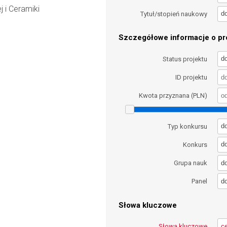
j i Ceramiki
d
Tytuł/stopień naukowy
Szczegółowe informacje o pro
d
Status projektu
ID projektu
Kwota przyznana (PLN)
d
Typ konkursu
d
Konkurs
d
Grupa nauk
d
Panel
Słowa kluczowe
Słowa kluczowe