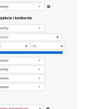
owolny
jekcie i konkursie
owolny
owolny
owolny
owolna
owolna