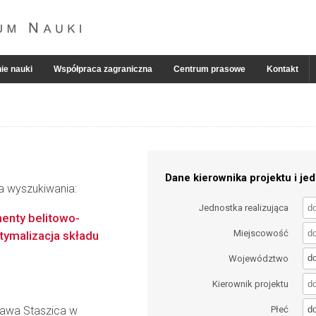
ie nauki
Współpraca zagraniczna
Centrum prasowe
Kontakt
Dane kierownika projektu i jed
ia wyszukiwania:
Jednostka realizująca
enty belitowo-
Miejscowość
tymalizacja składu
d
Województwo
Kierownik projektu
d
ława Staszica w
Płeć