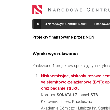
O Narodowym Centrum Nauki
Finansowan
Projekty finansowane przez NCN
Wyniki wyszukiwania
Znaleziono
1
projektów spełniających kryter
Niskoemisyjne, niskoskurczowe cem
ye'elemitowo-żelazianowe (BYF): op
oraz badanie struktu...
Konkurs:
SONATA 17
, panel:
ST8
Kierownik: dr Ewa Kapeluszna
Akademia Górniczo-Hutnicza im. Stanis