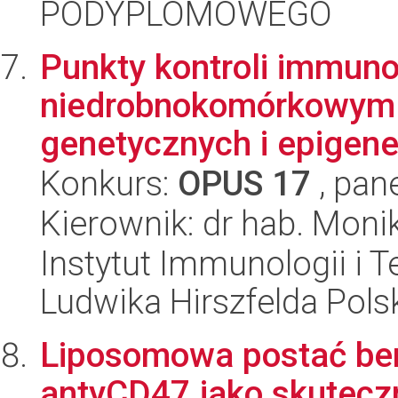
PODYPLOMOWEGO
Punkty kontroli immuno
niedrobnokomórkowym r
genetycznych i epigen
Konkurs:
OPUS 17
, pan
Kierownik: dr hab. Moni
Instytut Immunologii i T
Ludwika Hirszfelda Pols
Liposomowa postać berb
antyCD47 jako skutecz