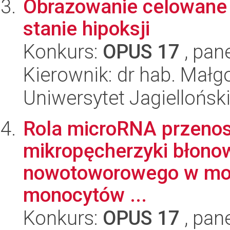
Obrazowanie celowane
stanie hipoksji
Konkurs:
OPUS 17
, pan
Kierownik: dr hab. Małgo
Uniwersytet Jagiellońsk
Rola microRNA przeno
mikropęcherzyki błono
nowotoworowego w mod
monocytów ...
Konkurs:
OPUS 17
, pan