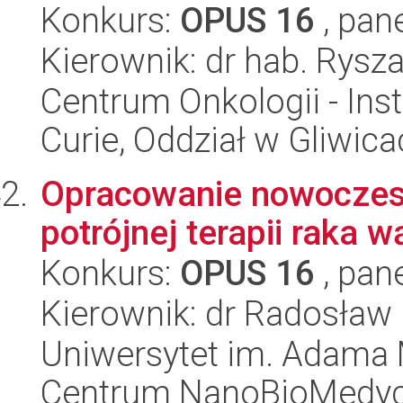
Konkurs:
OPUS 16
, pan
Kierownik: dr hab. Rysz
Centrum Onkologii - Inst
Curie, Oddział w Gliwic
Opracowanie nowoczes
potrójnej terapii raka
Konkurs:
OPUS 16
, pan
Kierownik: dr Radosław
Uniwersytet im. Adama 
Centrum NanoBioMedy