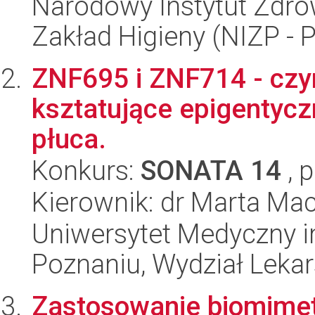
Narodowy Instytut Zdro
Zakład Higieny (NIZP - 
ZNF695 i ZNF714 - czy
ksztatujące epigentycz
płuca.
Konkurs:
SONATA 14
, 
Kierownik: dr Marta Ma
Uniwersytet Medyczny i
Poznaniu, Wydział Lekars
Zastosowanie biomime