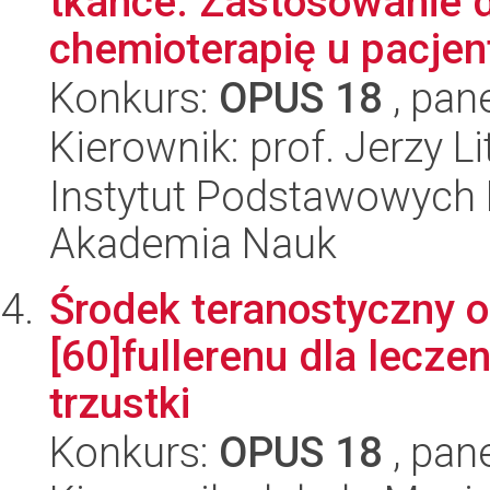
tkance. Zastosowanie 
chemioterapię u pacjent
Konkurs:
OPUS 18
, pan
Kierownik: prof. Jerzy L
Instytut Podstawowych 
Akademia Nauk
Środek teranostyczny o
[60]fullerenu dla lecz
trzustki
Konkurs:
OPUS 18
, pan