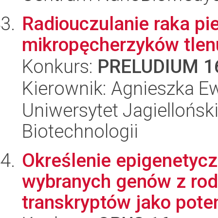
Radiouczulanie raka pi
mikropęcherzyków tlen
Konkurs:
PRELUDIUM 1
Kierownik: Agnieszka E
Uniwersytet Jagielloński,
Biotechnologii
Określenie epigenetyc
wybranych genów z rod
transkryptów jako poten