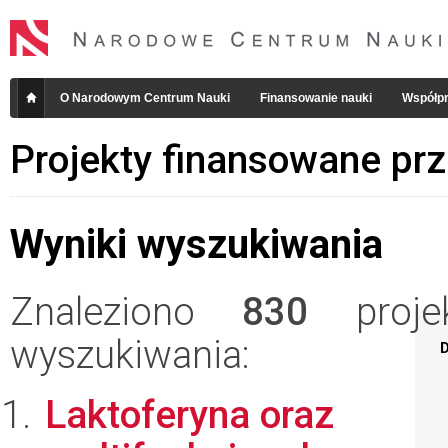
O Narodowym Centrum Nauki
Finansowanie nauki
Współpr
Projekty finansowane pr
Wyniki wyszukiwania
Znaleziono
830
projek
wyszukiwania:
D
Laktoferyna oraz