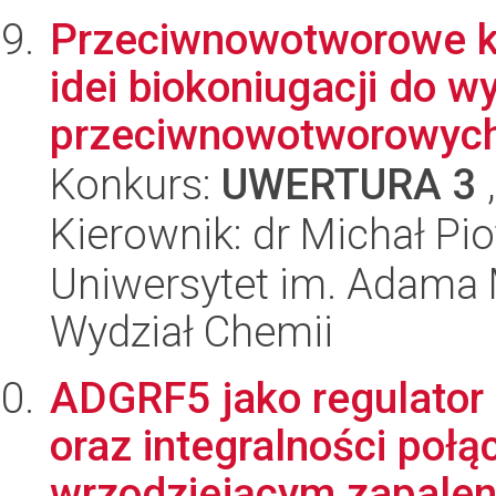
Przeciwnowotworowe ko
idei biokoniugacji do 
przeciwnowotworowyc
Konkurs:
UWERTURA 3
,
Kierownik: dr Michał Pi
Uniwersytet im. Adama 
Wydział Chemii
ADGRF5 jako regulator
oraz integralności poł
wrzodziejącym zapaleniu