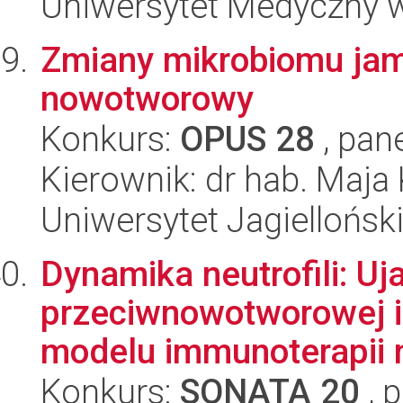
Uniwersytet Medyczny 
Zmiany mikrobiomu jam
nowotworowy
Konkurs:
OPUS 28
, pan
Kierownik: dr hab. Maja
Uniwersytet Jagiellońsk
Dynamika neutrofili: U
przeciwnowotworowej i
modelu immunoterapii n
Konkurs:
SONATA 20
, 