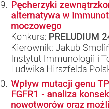
Pęcherzyki zewnątrzko
alternatywa w immunote
moczowego
Konkurs:
PRELUDIUM 2
Kierownik: Jakub Smoli
Instytut Immunologii i T
Ludwika Hirszfelda Pols
Wpływ mutacji genu T
FGFR1 - analiza konsek
nowotworów oraz możli