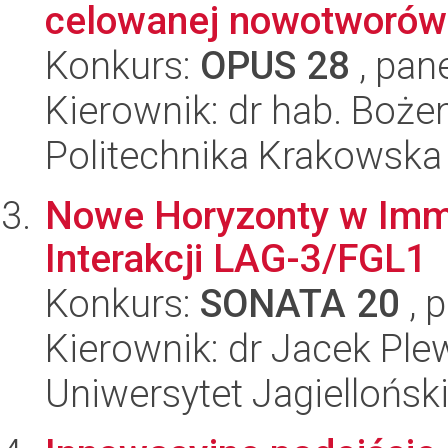
celowanej nowotworów s
Konkurs:
OPUS 28
, pan
Kierownik: dr hab. Boże
Politechnika Krakowska
Nowe Horyzonty w Immu
Interakcji LAG-3/FGL1
Konkurs:
SONATA 20
, 
Kierownik: dr Jacek Ple
Uniwersytet Jagiellońsk