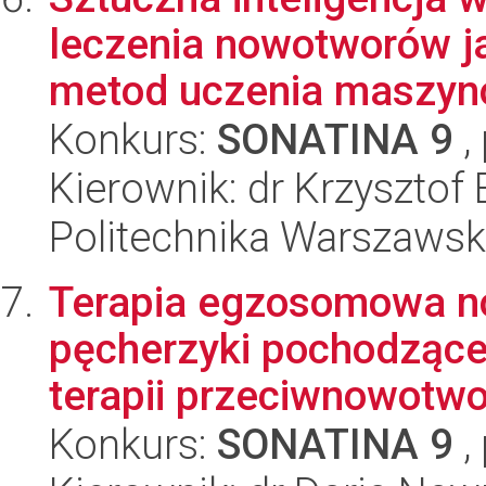
leczenia nowotworów j
metod uczenia maszyno
Konkurs:
SONATINA 9
,
Kierownik: dr Krzysztof 
Politechnika Warszaws
Terapia egzosomowa no
pęcherzyki pochodzące
terapii przeciwnowotwor
Konkurs:
SONATINA 9
,