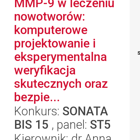
MMP-9 w leczeniu
nowotworów:
komputerowe
projektowanie i
eksperymentalna
S
weryfikacja
skutecznych oraz
bezpie...
Konkurs:
SONATA
BIS 15
, panel:
ST5
Kierownik: dr Anna