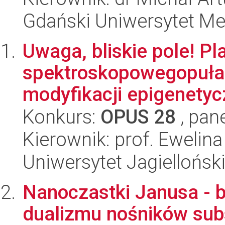
Gdański Uniwersytet M
Uwaga, bliskie pole! P
spektroskopowegopuła
modyfikacji epigenetyc
Konkurs:
OPUS 28
, pan
Kierownik: prof. Ewelina
Uniwersytet Jagiellońsk
Nanoczastki Janusa -
dualizmu nośników subs