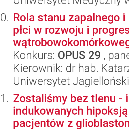
Uniwersytet Medyczny w
Rola stanu zapalnego 
płci w rozwoju i progres
wątrobowokomórkowe
Konkurs:
OPUS 29
, pan
Kierownik: dr hab. Kata
Uniwersytet Jagiellońsk
Zostaliśmy bez tlenu - 
indukowanych hipoksją
pacjentów z glioblastom