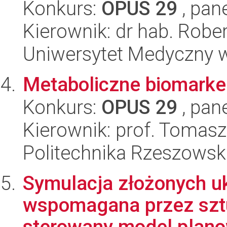
Konkurs:
OPUS 29
, pan
Kierownik: dr hab. Rob
Uniwersytet Medyczny 
Metaboliczne biomarker
Konkurs:
OPUS 29
, pan
Kierownik: prof. Tomas
Politechnika Rzeszowsk
Symulacja złożonych u
wspomagana przez sztu
sterowany model planow