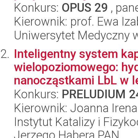
Konkurs:
OPUS 29
, pan
Kierownik: prof. Ewa Iz
Uniwersytet Medyczny 
Inteligentny system k
wielopoziomowego: hy
nanocząstkami LbL w lec
Konkurs:
PRELUDIUM 2
Kierownik: Joanna Iren
Instytut Katalizy i Fizy
Jerzego Habera PAN