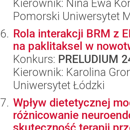
Kierownik: Nina Ewa K
Pomorski Uniwersytet 
Rola interakcji BRM z
na paklitaksel w now
Konkurs:
PRELUDIUM 2
Kierownik: Karolina Gr
Uniwersytet Łódzki
Wpływ dietetycznej mo
różnicowanie neuroend
skuteczność terapii prz