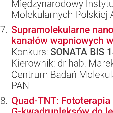
Międzynarodowy Instyt
Molekularnych Polskiej
Supramolekularne nano
kanałów wapniowych 
Konkurs:
SONATA BIS 1
Kierownik: dr hab. Mare
Centrum Badań Molekul
PAN
Quad-TNT: Fototerapia 
G-kwadrupleksów do le