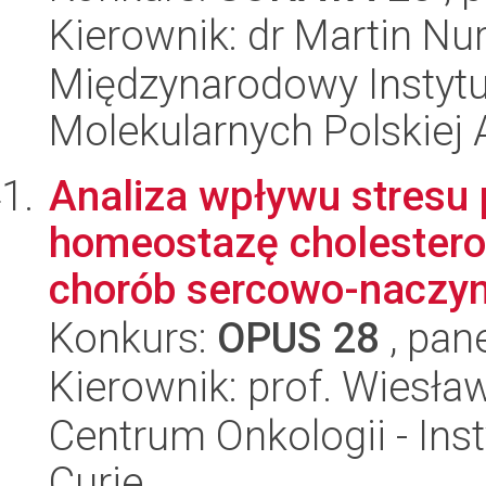
Kierownik: dr Martin Nu
Międzynarodowy Instyt
Molekularnych Polskiej
Analiza wpływu stresu
homeostazę cholesterol
chorób sercowo-naczyn
Konkurs:
OPUS 28
, pan
Kierownik: prof. Wiesła
Centrum Onkologii - Inst
Curie