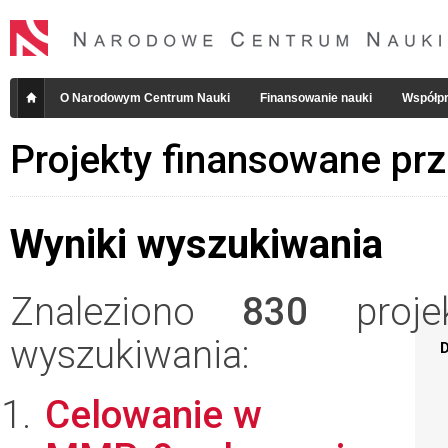
O Narodowym Centrum Nauki
Finansowanie nauki
Współpr
Projekty finansowane pr
Wyniki wyszukiwania
Znaleziono
830
projek
wyszukiwania:
D
Celowanie w