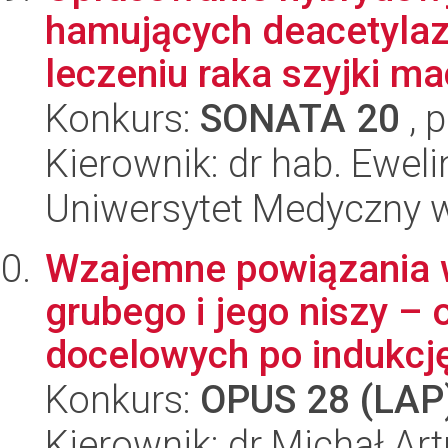
hamujących deacetylazę
leczeniu raka szyjki mac
Konkurs:
SONATA 20
, 
Kierownik: dr hab. Eweli
Uniwersytet Medyczny 
Wzajemne powiązania w
grubego i jego niszy –
docelowych po indukcję 
Konkurs:
OPUS 28 (LAP
Kierownik: dr Michał Ar