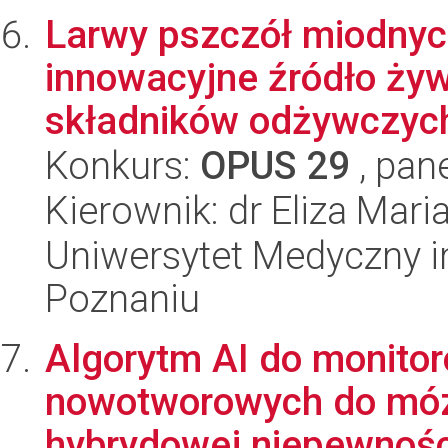
Larwy pszczół miodnych
innowacyjne źródło żyw
składników odżywczych,
Konkurs:
OPUS 29
, pan
Kierownik: dr Eliza Ma
Uniwersytet Medyczny i
Poznaniu
Algorytm AI do monitor
nowotworowych do móz
hybrydowej niepewności