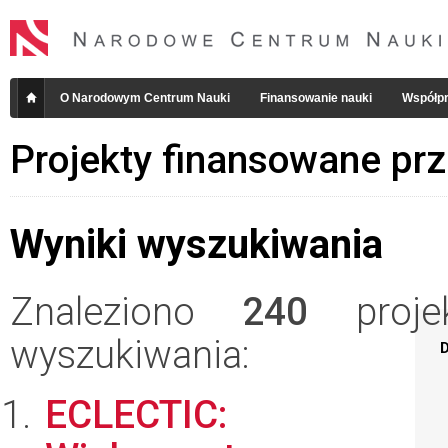
O Narodowym Centrum Nauki
Finansowanie nauki
Współpr
Projekty finansowane pr
Wyniki wyszukiwania
Znaleziono
240
projek
wyszukiwania:
D
ECLECTIC: