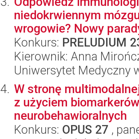
Odpowiedź immunologi
niedokrwiennym mózgu: 
wrogowie? Nowy parady
Konkurs:
PRELUDIUM 2
Kierownik: Anna Mirońc
Uniwersytet Medyczny 
W stronę multimodalne
z użyciem biomarkerów
neurobehawioralnych
Konkurs:
OPUS 27
, pan