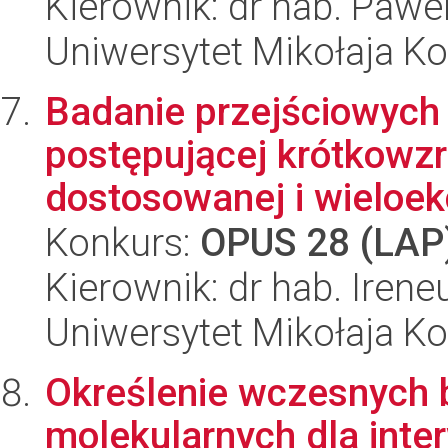
Kierownik: dr hab. Pawe
Uniwersytet Mikołaja K
Badanie przejściowych 
postępującej krótkowz
dostosowanej i wieloekc
Konkurs:
OPUS 28 (LAP
Kierownik: dr hab. Iren
Uniwersytet Mikołaja K
Określenie wczesnych 
molekularnych dla inte