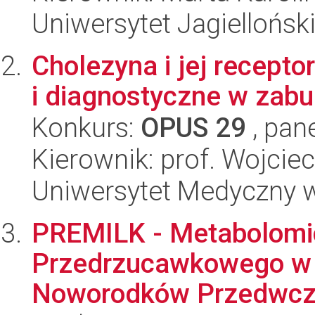
Uniwersytet Jagiellońsk
Cholezyna i jej recepto
i diagnostyczne w zab
Konkurs:
OPUS 29
, pan
Kierownik: prof. Wojcie
Uniwersytet Medyczny 
PREMILK - Metabolomi
Przedrzucawkowego w K
Noworodków Przedwcze