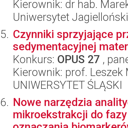
Kierownik: dr hab. Mare
Uniwersytet Jagiellońsk
Czynniki sprzyjające p
sedymentacyjnej materi
Konkurs:
OPUS 27
, pan
Kierownik: prof. Lesze
UNIWERSYTET ŚLĄSKI
Nowe narzędzia anality
mikroekstrakcji do fazy
oznaczania biomarkerów