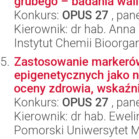
grubego – badania wal
Konkurs:
OPUS 27
, pan
Kierownik: dr hab. Ann
Instytut Chemii Bioorga
Zastosowanie markerów
epigenetycznych jako 
oceny zdrowia, wskaźni
Konkurs:
OPUS 27
, pan
Kierownik: dr hab. Ewel
Pomorski Uniwersytet 