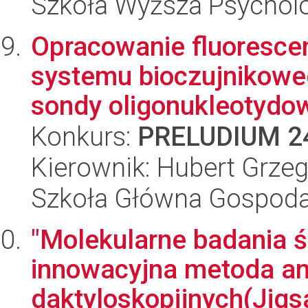
Szkoła Wyższa Psycholo
Opracowanie fluoresce
systemu bioczujnikowe
sondy oligonukleotydow
Konkurs:
PRELUDIUM 2
Kierownik: Hubert Grzeg
Szkoła Główna Gospoda
"Molekularne badania 
innowacyjna metoda an
daktyloskopijnych(Jigs