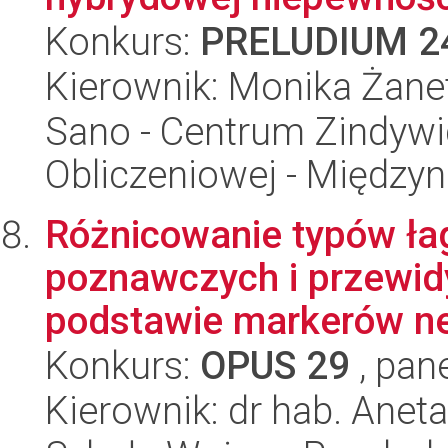
Konkurs:
PRELUDIUM 2
Kierownik: Monika Żanet
Sano - Centrum Zindyw
Obliczeniowej - Międz
Różnicowanie typów ła
poznawczych i przewidy
podstawie markerów ne
Konkurs:
OPUS 29
, pan
Kierownik: dr hab. Anet