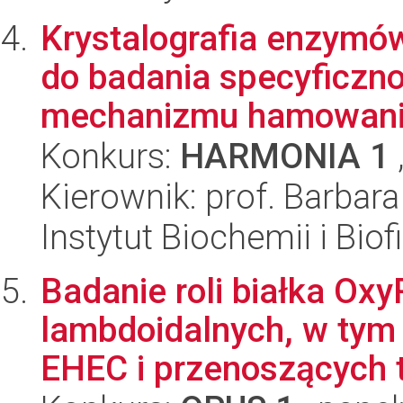
Krystalografia enzymó
do badania specyficzno
mechanizmu hamowan
Konkurs:
HARMONIA 1
Kierownik: prof. Barbara
Instytut Biochemii i Biof
Badanie roli białka Oxy
lambdoidalnych, w ty
EHEC i przenoszących t