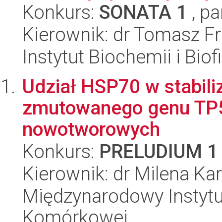
Konkurs:
SONATA 1
, pa
Kierownik: dr Tomasz F
Instytut Biochemii i Biof
Udział HSP70 w stabili
zmutowanego genu TP
nowotworowych
Konkurs:
PRELUDIUM 1
Kierownik: dr Milena Ka
Międzynarodowy Instytut
Komórkowej