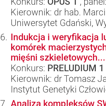
Konkurs:
OPUS 1
, panel
Kierownik: dr hab. Mar
Uniwersytet Gdański, Wyd
Indukcja i weryfikacja 
komórek macierzystych
mięśni szkieletowych...
Konkurs:
PRELUDIUM 1
Kierownik: dr Tomasz J
Instytut Genetyki Człow
Analiza kompleksów S