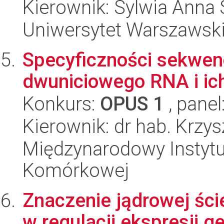
Kierownik: Sylwia Anna
Uniwersytet Warszawski,
Specyficzności sekwen
dwuniciowego RNA i ich
Konkurs:
OPUS 1
, panel
Kierownik: dr hab. Krzy
Międzynarodowy Instytut
Komórkowej
Znaczenie jądrowej ście
w regulacji ekspresji g