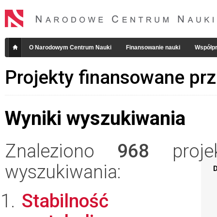
O Narodowym Centrum Nauki
Finansowanie nauki
Współpr
Projekty finansowane pr
Wyniki wyszukiwania
Znaleziono
968
projek
wyszukiwania:
D
Stabilność