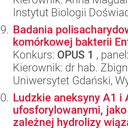
Instytut Biologii Doświ
Badania polisacharydo
komórkowej bakterii E
Konkurs:
OPUS 1
, panel
Kierownik: dr hab. Zbig
Uniwersytet Gdański, W
Ludzkie aneksyny A1 i 
ufosforylowanymi, jako
zależnej hydrolizy wiąz