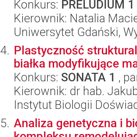
Konkurs:
PRELUDIUM 1
Kierownik: Natalia Mac
Uniwersytet Gdański, W
Plastyczność struktur
białka modyfikujące m
Konkurs:
SONATA 1
, pa
Kierownik: dr hab. Jak
Instytut Biologii Doświ
Analiza genetyczna i b
kompleksu remodelują