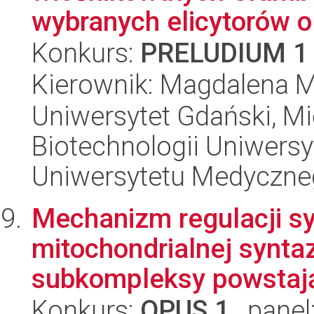
wybranych elicytorów o.
Konkurs:
PRELUDIUM 1
Kierownik: Magdalena 
Uniwersytet Gdański, M
Biotechnologii Uniwers
Uniwersytetu Medyczn
Mechanizm regulacji sy
mitochondrialnej synta
subkompleksy powstają
Konkurs:
OPUS 1
, panel