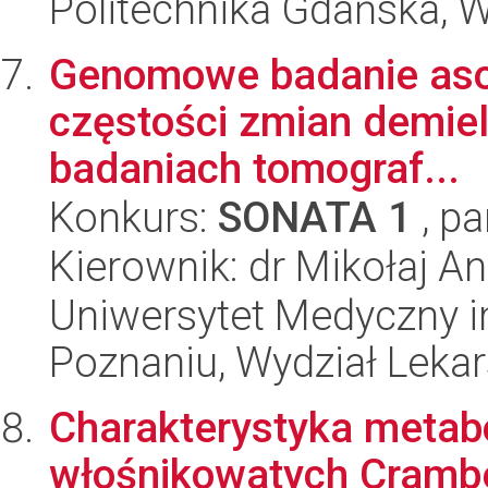
Politechnika Gdańska, 
Genomowe badanie asocj
częstości zmian demiel
badaniach tomograf...
Konkurs:
SONATA 1
, pa
Kierownik: dr Mikołaj A
Uniwersytet Medyczny i
Poznaniu, Wydział Lekars
Charakterystyka metab
włośnikowatych Crambe