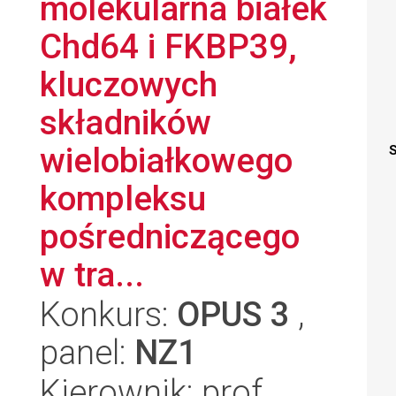
molekularna białek
Chd64 i FKBP39,
kluczowych
składników
wielobiałkowego
S
kompleksu
pośredniczącego
w tra...
Konkurs:
OPUS 3
,
panel:
NZ1
Kierownik: prof.