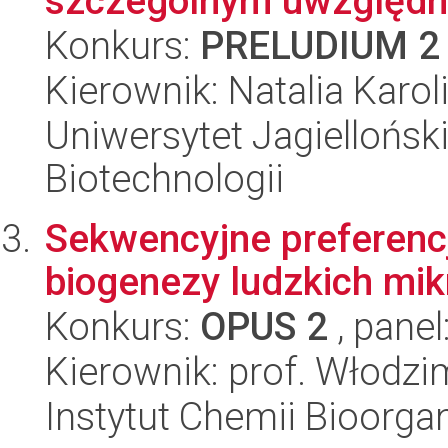
szczególnym uwzględni
Konkurs:
PRELUDIUM 2
Kierownik: Natalia Karo
Uniwersytet Jagielloński,
Biotechnologii
Sekwencyjne preferenc
biogenezy ludzkich mi
Konkurs:
OPUS 2
, panel
Kierownik: prof. Włodzi
Instytut Chemii Bioorga