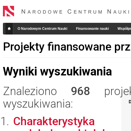
O Narodowym Centrum Nauki
Finansowanie nauki
Współpr
Projekty finansowane pr
Wyniki wyszukiwania
Znaleziono
968
projek
wyszukiwania:
D
Charakterystyka