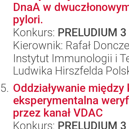
DnaA w dwuczłonowym r
pylori.
Konkurs:
PRELUDIUM 3
Kierownik: Rafał Doncz
Instytut Immunologii i T
Ludwika Hirszfelda Pols
Oddziaływanie między 
eksperymentalna weryfi
przez kanał VDAC
Konkurs:
PRELUDIUM 3