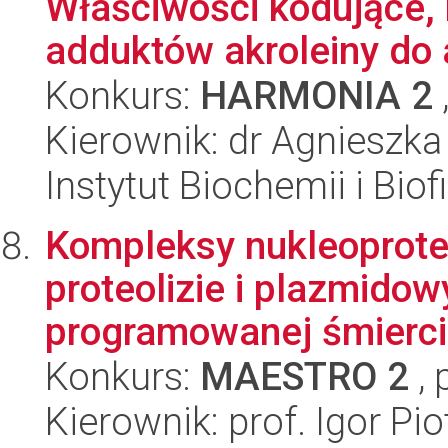
Właściwości kodujące,
adduktów akroleiny do a
Konkurs:
HARMONIA 2
Kierownik: dr Agnieszk
Instytut Biochemii i Biof
Kompleksy nukleoprote
proteolizie i plazmido
programowanej śmierci
Konkurs:
MAESTRO 2
, 
Kierownik: prof. Igor Pi