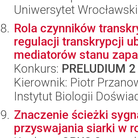
Uniwersytet Wrocławski,
Rola czynników transkr
regulacji transkrypcji 
mediatorów stanu zapal
Konkurs:
PRELUDIUM 2
Kierownik: Piotr Przano
Instytut Biologii Doświ
Znaczenie ścieżki sygna
przyswajania siarki w r