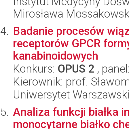
Instytut Medycyny Doświa
Mirosława Mossakowsk
Badanie procesów wiąz
receptorów GPCR formy
kanabinoidowych
Konkurs:
OPUS 2
, panel
Kierownik: prof. Sławomi
Uniwersytet Warszawski
Analiza funkcji białka
monocytarne białko c