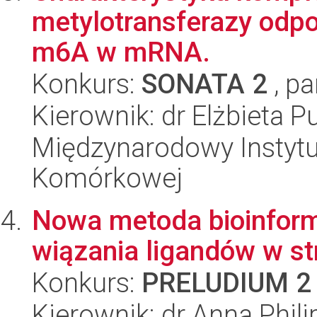
metylotransferazy odp
m6A w mRNA.
Konkurs:
SONATA 2
, pa
Kierownik: dr Elżbieta P
Międzynarodowy Instytut
Komórkowej
Nowa metoda bioinform
wiązania ligandów w s
Konkurs:
PRELUDIUM 2
Kierownik: dr Anna Phili