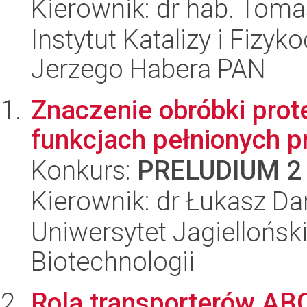
Kierownik: dr hab. Tom
Instytut Katalizy i Fizy
Jerzego Habera PAN
Znaczenie obróbki prot
funkcjach pełnionych p
Konkurs:
PRELUDIUM 2
Kierownik: dr Łukasz Da
Uniwersytet Jagielloński,
Biotechnologii
Rola transporterów AB