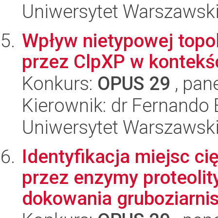
Uniwersytet Warszawsk
Wpływ nietypowej topol
przez ClpXP w kontekś
Konkurs:
OPUS 29
, pan
Kierownik: dr Fernando 
Uniwersytet Warszawsk
Identyfikacja miejsc c
przez enzymy proteoli
dokowania gruboziarnist