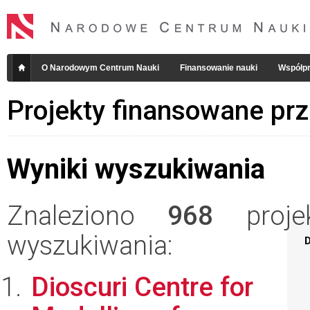
O Narodowym Centrum Nauki
Finansowanie nauki
Współpr
Projekty finansowane pr
Wyniki wyszukiwania
Znaleziono
968
projek
wyszukiwania:
D
Dioscuri Centre for