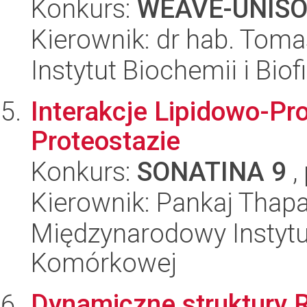
Konkurs:
WEAVE-UNIS
Kierownik: dr hab. Tom
Instytut Biochemii i Biof
Interakcje Lipidowo-Pr
Proteostazie
Konkurs:
SONATINA 9
,
Kierownik: Pankaj Thap
Międzynarodowy Instytut
Komórkowej
Dynamiczne struktury 