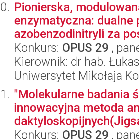
Pionierska, modulowana
enzymatyczna: dualne 
azobenzodinitryli za po
Konkurs:
OPUS 29
, pan
Kierownik: dr hab. Łuka
Uniwersytet Mikołaja K
"Molekularne badania 
innowacyjna metoda an
daktyloskopijnych(Jigs
Konkurs:
OPUS 29
, pan