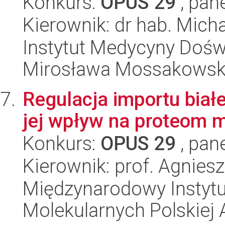
Konkurs:
OPUS 29
, pan
Kierownik: dr hab. Micha
Instytut Medycyny Doświa
Mirosława Mossakowsk
Regulacja importu biał
jej wpływ na proteom m
Konkurs:
OPUS 29
, pan
Kierownik: prof. Agnies
Międzynarodowy Instyt
Molekularnych Polskiej