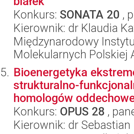
białek
Konkurs:
SONATA 20
, 
Kierownik: dr Klaudia K
Międzynarodowy Instyt
Molekularnych Polskiej
Bioenergetyka ekstrem
strukturalno-funkcjona
homologów oddechoweg
Konkurs:
OPUS 28
, pan
Kierownik: dr Sebastian