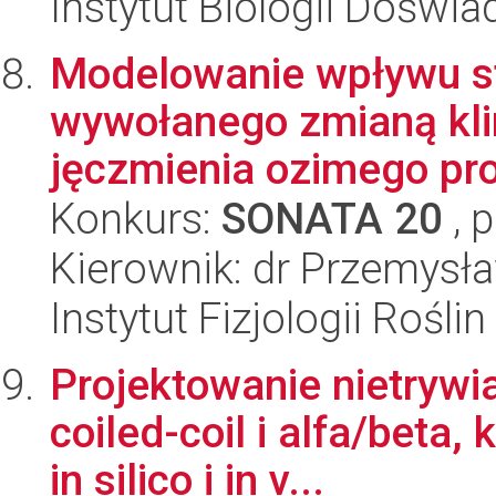
Instytut Biologii Doświ
Modelowanie wpływu s
wywołanego zmianą kli
jęczmienia ozimego pr
Konkurs:
SONATA 20
, 
Kierownik: dr Przemysł
Instytut Fizjologii Rośl
Projektowanie nietrywi
coiled-coil i alfa/beta,
in silico i in v...