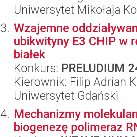
Uniwersytet Mikołaja K
Wzajemne oddziaływani
ubikwityny E3 CHIP w r
białek
Konkurs:
PRELUDIUM 2
Kierownik: Filip Adrian 
Uniwersytet Gdański
Mechanizmy molekula
biogenezę polimeraz RNA