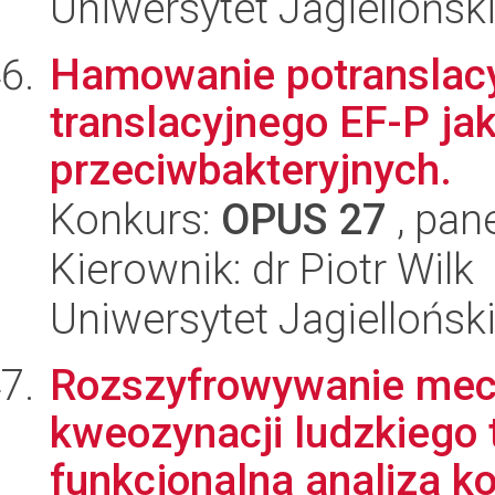
Uniwersytet Jagiellońsk
Hamowanie potranslacy
translacyjnego EF-P ja
przeciwbakteryjnych.
Konkurs:
OPUS 27
, pan
Kierownik: dr Piotr Wilk
Uniwersytet Jagiellońsk
Rozszyfrowywanie mec
kweozynacji ludzkiego t
funkcjonalna analiza k