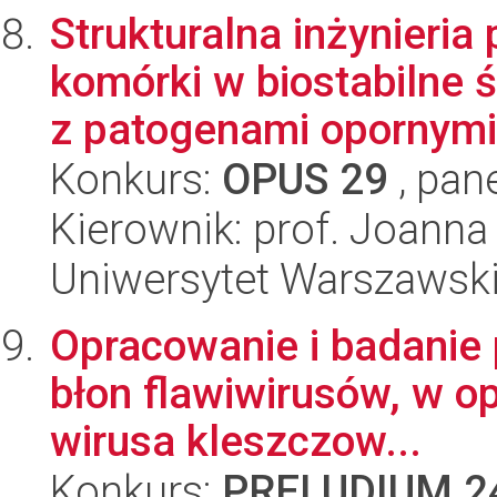
Strukturalna inżynieri
komórki w biostabilne 
z patogenami opornymi.
Konkurs:
OPUS 29
, pan
Kierownik: prof. Joanna
Uniwersytet Warszawsk
Opracowanie i badanie 
błon flawiwirusów, w o
wirusa kleszczow...
Konkurs:
PRELUDIUM 2