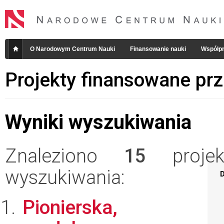
O Narodowym Centrum Nauki
Finansowanie nauki
Współpr
Projekty finansowane pr
Wyniki wyszukiwania
Znaleziono
15
projekt
wyszukiwania:
D
Pionierska,