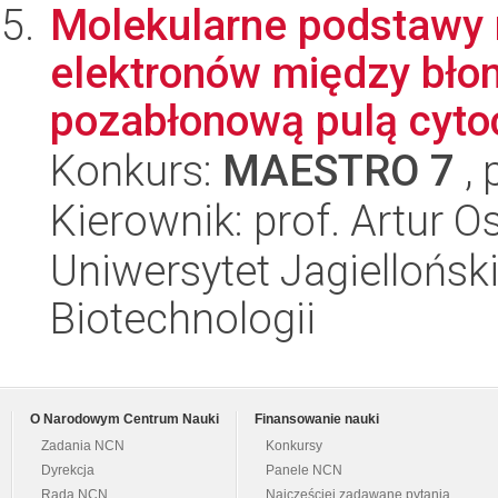
Molekularne podstawy 
elektronów między błon
pozabłonową pulą cytoc
Konkurs:
MAESTRO 7
, 
Kierownik: prof. Artur O
Uniwersytet Jagielloński,
Biotechnologii
O Narodowym Centrum Nauki
Finansowanie nauki
Zadania NCN
Konkursy
Dyrekcja
Panele NCN
Rada NCN
Najczęściej zadawane pytania