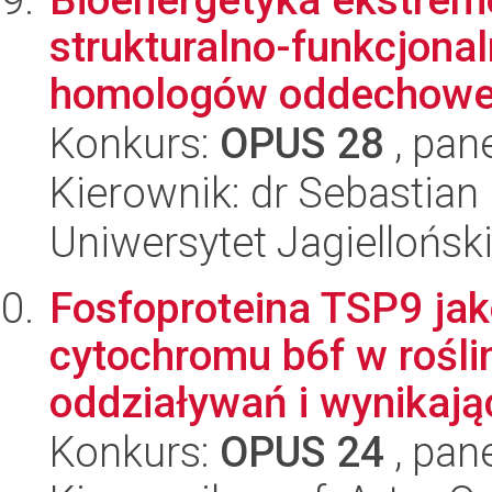
strukturalno-funkcjona
homologów oddechoweg
Konkurs:
OPUS 28
, pan
Kierownik: dr Sebastian
Uniwersytet Jagiellońsk
Fosfoproteina TSP9 jak
cytochromu b6f w rośli
oddziaływań i wynikając
Konkurs:
OPUS 24
, pan