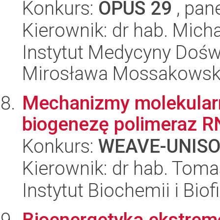
Konkurs:
OPUS 29
, pan
Kierownik: dr hab. Micha
Instytut Medycyny Doświa
Mirosława Mossakowsk
Mechanizmy molekula
biogenezę polimeraz RNA
Konkurs:
WEAVE-UNIS
Kierownik: dr hab. Tom
Instytut Biochemii i Biof
Bioenergetyka ekstrem