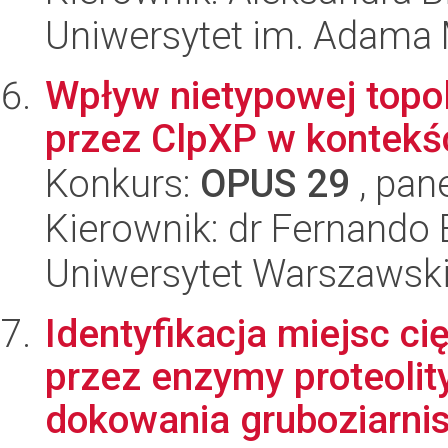
Uniwersytet im. Adama 
Wpływ nietypowej topol
przez ClpXP w kontekś
Konkurs:
OPUS 29
, pan
Kierownik: dr Fernando 
Uniwersytet Warszawsk
Identyfikacja miejsc c
przez enzymy proteoli
dokowania gruboziarnist