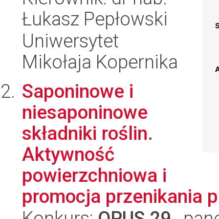
Łukasz Pepłowski
Uniwersytet
Mikołaja Kopernika
A
Saponinowe i
niesaponinowe
składniki roślin.
Aktywność
powierzchniowa i
promocja przenikania 
Konkurs:
OPUS 29
, pan