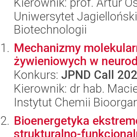
Kierownik: prof. Artur O
Uniwersytet Jagielloński,
Biotechnologii
Mechanizmy molekularn
żywieniowych w neurod
Konkurs:
JPND Call 20
Kierownik: dr hab. Maciej
Instytut Chemii Bioorga
Bioenergetyka ekstrem
strukturalno-funkcjona