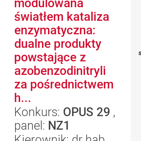
modulowana
światłem kataliza
enzymatyczna:
dualne produkty
powstające z
S
azobenzodinitryli
za pośrednictwem
h...
Konkurs:
OPUS 29
,
panel:
NZ1
Kierownik: dr hab.