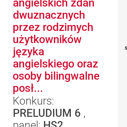
angielskich zdań
dwuznacznych
przez rodzimych
użytkowników
języka
S
angielskiego oraz
osoby bilingwalne
posł...
Konkurs:
PRELUDIUM 6
,
panel:
HS2