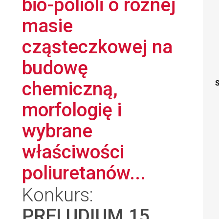
bio-polioli o różnej
masie
cząsteczkowej na
budowę
chemiczną,
S
morfologię i
wybrane
właściwości
poliuretanów...
Konkurs:
PRELUDIUM 15
,