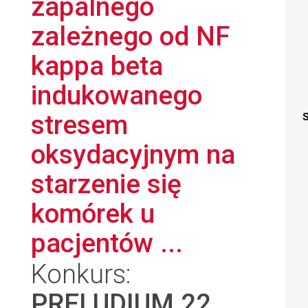
zapalnego
zależnego od NF
kappa beta
indukowanego
stresem
S
oksydacyjnym na
starzenie się
komórek u
pacjentów ...
Konkurs:
PRELUDIUM 22
,