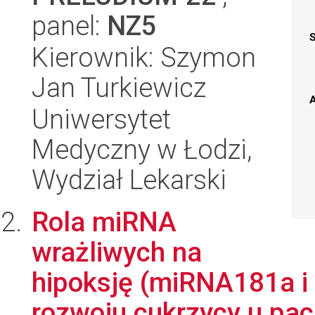
panel:
NZ5
Kierownik: Szymon
Jan Turkiewicz
A
Uniwersytet
Medyczny w Łodzi,
Wydział Lekarski
Rola miRNA
wrażliwych na
hipoksję (miRNA181a i
rozwoju cukrzycy u pac