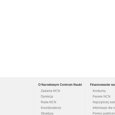
O Narodowym Centrum Nauki
Finansowanie na
Zadania NCN
Konkursy
Dyrekcja
Panele NCN
Rada NCN
Najczęściej za
Koordynatorzy
Informacje dla r
Struktura
Pomoc publicz