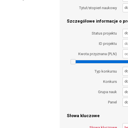
d
Tytuł/stopień naukowy
Szczegółowe informacje o pro
d
Status projektu
ID projektu
Kwota przyznana (PLN)
d
Typ konkursu
d
Konkurs
d
Grupa nauk
d
Panel
Słowa kluczowe
Słowa kluczowe