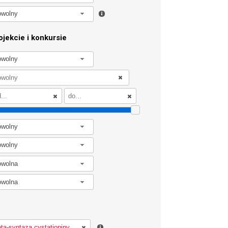
owolny
jekcie i konkursie
owolny
owolny
owolny
owolna
owolna