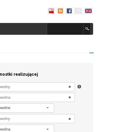
nostki realizującej
owolne
owolna