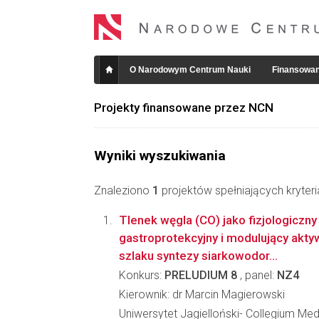
O Narodowym Centrum Nauki
Finansowan
Projekty finansowane przez NCN
Wyniki wyszukiwania
Znaleziono
1
projektów spełniających kryter
Tlenek węgla (CO) jako fizjologiczny
gastroprotekcyjny i modulujący ak
szlaku syntezy siarkowodor...
Konkurs:
PRELUDIUM 8
, panel:
NZ4
Kierownik: dr Marcin Magierowski
Uniwersytet Jagielloński- Collegium Me