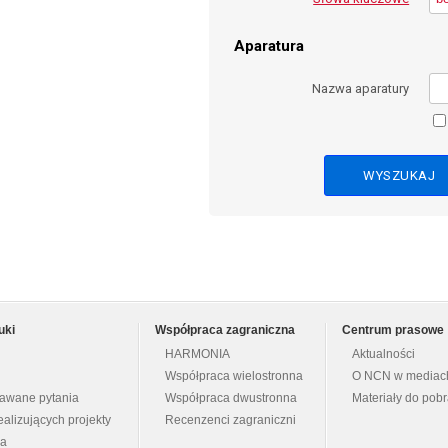
Aparatura
Nazwa aparatury
uki
Współpraca zagraniczna
Centrum prasowe
HARMONIA
Aktualności
Współpraca wielostronna
O NCN w mediac
dawane pytania
Współpraca dwustronna
Materiały do pob
ealizujących projekty
Recenzenci zagraniczni
na