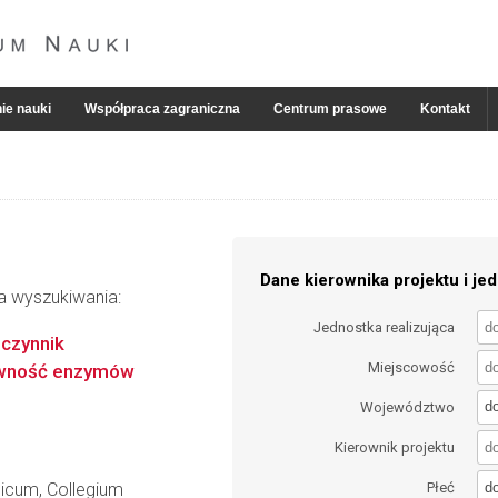
ie nauki
Współpraca zagraniczna
Centrum prasowe
Kontakt
Dane kierownika projektu i jed
ia wyszukiwania:
Jednostka realizująca
 czynnik
Miejscowość
tywność enzymów
d
Województwo
Kierownik projektu
d
dicum, Collegium
Płeć