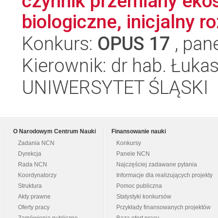
czynnik przemiany eko
biologiczne, inicjalny ro
Konkurs:
OPUS 17
, pan
Kierownik: dr hab. Łuka
UNIWERSYTET ŚLĄSKI
O Narodowym Centrum Nauki
Finansowanie nauki
Zadania NCN
Konkursy
Dyrekcja
Panele NCN
Rada NCN
Najczęściej zadawane pytania
Koordynatorzy
Informacje dla realizujących projekty
Struktura
Pomoc publiczna
Akty prawne
Statystyki konkursów
Oferty pracy
Przykłady finansowanych projektów