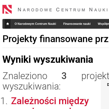
O Narodowym Centrum Nauki
Finansowanie nauki
Współpr
Projekty finansowane pr
Wyniki wyszukiwania
Znaleziono
3
projekt
wyszukiwania:
D
Zależności między