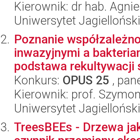
Kierownik: dr hab. Agni
Uniwersytet Jagiellońsk
Poznanie współzależno
inwazyjnymi a bakteria
podstawa rekultywacji s
Konkurs:
OPUS 25
, pan
Kierownik: prof. Szymo
Uniwersytet Jagielloński
TreesBEEs - Drzewa ja