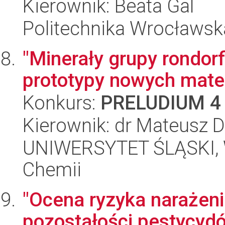
Kierownik: Beata Gal
Politechnika Wrocławsk
"Minerały grupy rondor
prototypy nowych mate
Konkurs:
PRELUDIUM 4
Kierownik: dr Mateusz D
UNIWERSYTET ŚLĄSKI, Wy
Chemii
"Ocena ryzyka narażen
pozostałości pestycyd