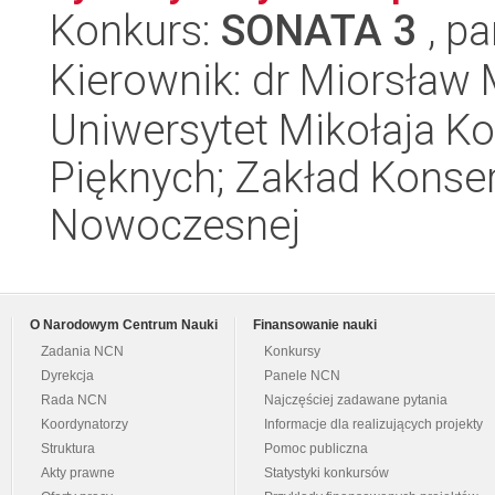
Konkurs:
SONATA 3
, pa
Kierownik: dr Miorsław
Uniwersytet Mikołaja Ko
Pięknych; Zakład Konserw
Nowoczesnej
O Narodowym Centrum Nauki
Finansowanie nauki
Zadania NCN
Konkursy
Dyrekcja
Panele NCN
Rada NCN
Najczęściej zadawane pytania
Koordynatorzy
Informacje dla realizujących projekty
Struktura
Pomoc publiczna
Akty prawne
Statystyki konkursów