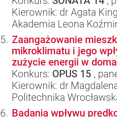
Konkurs:
SONATA 14
, 
Kierownik: dr Agata Kin
Akademia Leona Koźmi
Zaangażowanie mieszk
mikroklimatu i jego wp
zużycie energii w doma
Konkurs:
OPUS 15
, pan
Kierownik: dr Magdalen
Politechnika Wrocławsk
Badania wpływu prędko