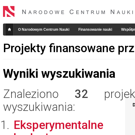
O Narodowym Centrum Nauki
Finansowanie nauki
Współpr
Projekty finansowane pr
Wyniki wyszukiwania
Znaleziono
32
projekt
wyszukiwania:
D
Eksperymentalne