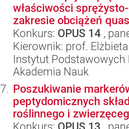
właściwości sprężysto
zakresie obciążeń quasi
Konkurs:
OPUS 14
, pan
Kierownik: prof. Elżbieta
Instytut Podstawowych 
Akademia Nauk
Poszukiwanie markerów
peptydomicznych skła
roślinnego i zwierzęceg
Konkurs:
OPUS 13
, pan