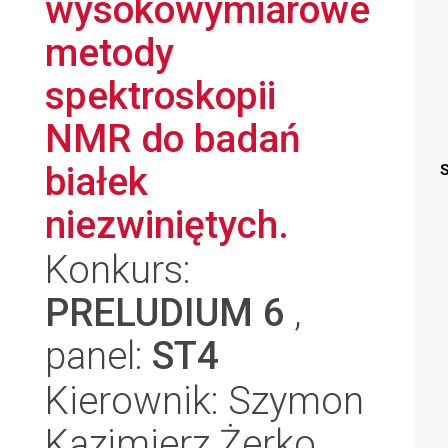
wysokowymiarowe
metody
spektroskopii
NMR do badań
białek
S
niezwiniętych.
Konkurs:
PRELUDIUM 6
,
panel:
ST4
Kierownik: Szymon
Kazimierz Żerko