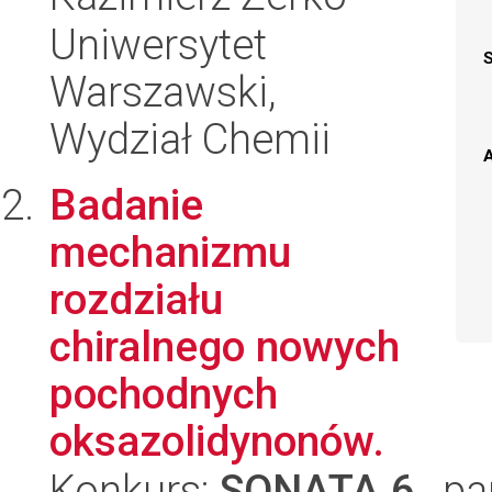
Uniwersytet
Warszawski,
Wydział Chemii
A
Badanie
mechanizmu
rozdziału
chiralnego nowych
pochodnych
oksazolidynonów.
Konkurs:
SONATA 6
, pa