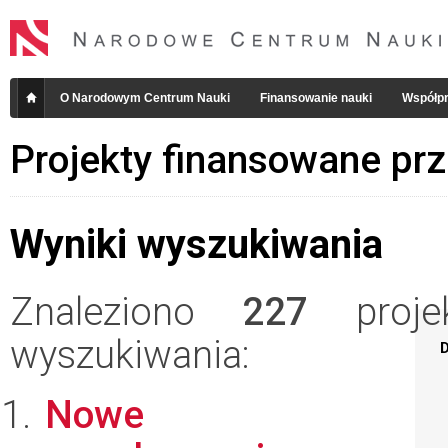
O Narodowym Centrum Nauki
Finansowanie nauki
Współpr
Projekty finansowane pr
Wyniki wyszukiwania
Znaleziono
227
projek
wyszukiwania:
D
Nowe