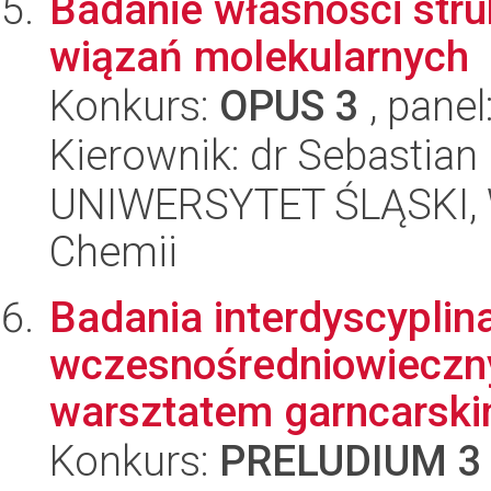
Badanie własności stru
wiązań molekularnych
Konkurs:
OPUS 3
, panel
Kierownik: dr Sebastian
UNIWERSYTET ŚLĄSKI, Wy
Chemii
Badania interdyscyplin
wczesnośredniowieczny
warsztatem garncarski
Konkurs:
PRELUDIUM 3