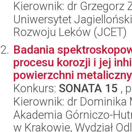
Kierownik: dr Grzegorz 
Uniwersytet Jagiellońsk
Rozwoju Leków (JCET)
Badania spektroskopowe
procesu korozji i jej in
powierzchni metaliczny
Konkurs:
SONATA 15
, 
Kierownik: dr Dominika
Akademia Górniczo-Hutn
w Krakowie, Wydział Od