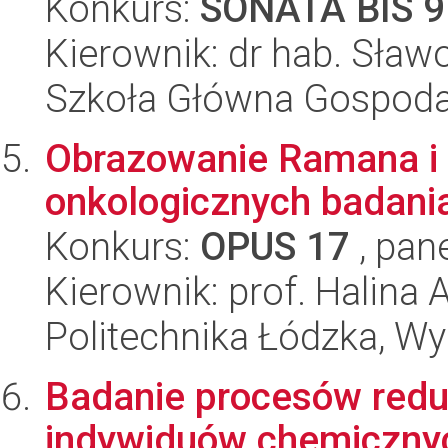
Konkurs:
SONATA BIS 9
Kierownik: dr hab. Sła
Szkoła Główna Gospoda
Obrazowanie Ramana i
onkologicznych badani
Konkurs:
OPUS 17
, pan
Kierownik: prof. Halina
Politechnika Łódzka, W
Badanie procesów reduk
indywiduów chemicznyc