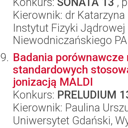
Konkurs:
SONATA 13
, 
Kierownik: dr Katarzyn
Instytut Fizyki Jądrowej
Niewodniczańskiego P
Badania porównawcze m
standardowych stosowa
jonizacją MALDI
Konkurs:
PRELUDIUM 1
Kierownik: Paulina Urszu
Uniwersytet Gdański, W