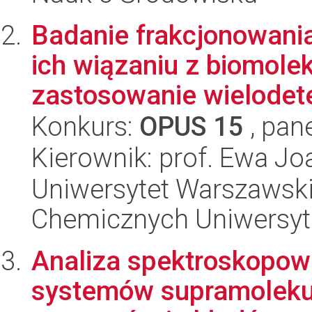
Badanie frakcjonowani
ich wiązaniu z biomol
zastosowanie wielodete
Konkurs:
OPUS 15
, pan
Kierownik: prof. Ewa Jo
Uniwersytet Warszawski
Chemicznych Uniwersyt
Analiza spektroskopowa
systemów supramolekul