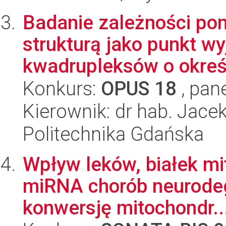
Badanie zależności po
strukturą jako punkt wy
kwadrupleksów o określ
Konkurs:
OPUS 18
, pan
Kierownik: dr hab. Jace
Politechnika Gdańska
Wpływ leków, białek mi
miRNA chorób neurodeg
konwersję mitochondr..