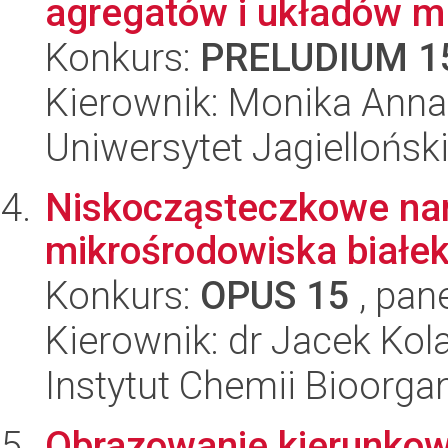
agregatów i układów m.
Konkurs:
PRELUDIUM 1
Kierownik: Monika Anna
Uniwersytet Jagiellońsk
Niskocząsteczkowe nar
mikrośrodowiska białe
Konkurs:
OPUS 15
, pan
Kierownik: dr Jacek Ko
Instytut Chemii Bioorga
Obrazowanie kierunko