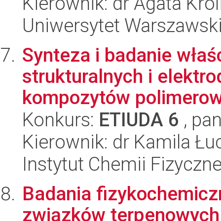
Kierownik: dr Agata Kró
Uniwersytet Warszawski
Synteza i badanie wła
strukturalnych i elektr
kompozytów polimerow
Konkurs:
ETIUDA 6
, pan
Kierownik: dr Kamila Łu
Instytut Chemii Fizyczn
Badania fizykochemicz
związków terpenowych