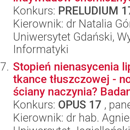
Konkurs:
PRELUDIUM 1
Kierownik: dr Natalia G
Uniwersytet Gdański, Wyd
Informatyki
Stopień nienasycenia l
tkance tłuszczowej - n
ściany naczynia? Badani
Konkurs:
OPUS 17
, pan
Kierownik: dr hab. Agni