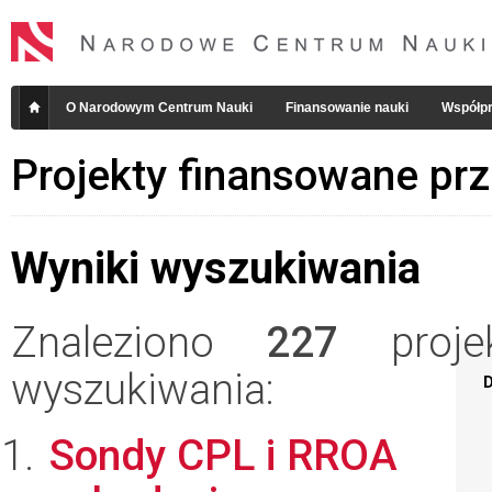
O Narodowym Centrum Nauki
Finansowanie nauki
Współpr
Projekty finansowane pr
Wyniki wyszukiwania
Znaleziono
227
projek
wyszukiwania:
D
Sondy CPL i RROA