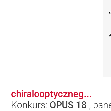
A
chiralooptyczneg...
Konkurs:
OPUS 18
, pan