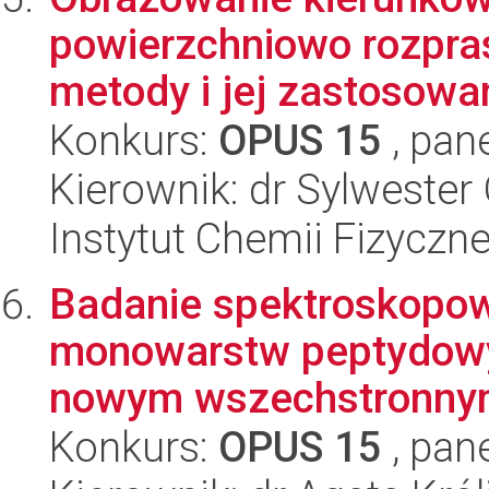
powierzchniowo rozpra
metody i jej zastosowa
Konkurs:
OPUS 15
, pan
Kierownik: dr Sylweste
Instytut Chemii Fizyczn
Badanie spektroskopo
monowarstw peptydowy
nowym wszechstronnym
Konkurs:
OPUS 15
, pan