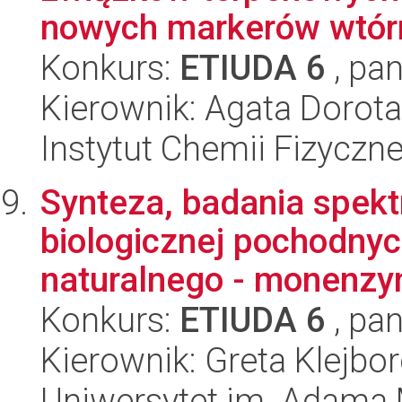
nowych markerów wtórn
Konkurs:
ETIUDA 6
, pan
Kierownik: Agata Dorota
Instytut Chemii Fizyczn
Synteza, badania spek
biologicznej pochodny
naturalnego - monenzyn
Konkurs:
ETIUDA 6
, pan
Kierownik: Greta Klejb
Uniwersytet im. Adama 