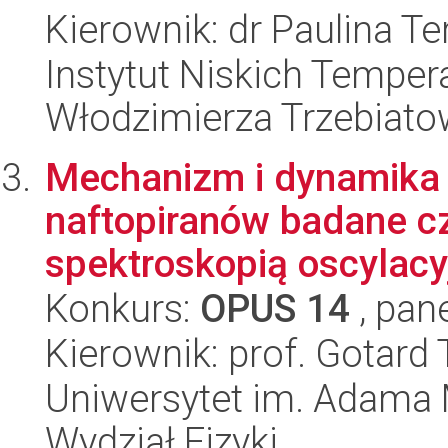
Kierownik: dr Paulina Te
Instytut Niskich Tempera
Włodzimierza Trzebiat
Mechanizm i dynamika 
naftopiranów badane c
spektroskopią oscylacyjn
Konkurs:
OPUS 14
, pan
Kierownik: prof. Gotard
Uniwersytet im. Adama 
Wydział Fizyki