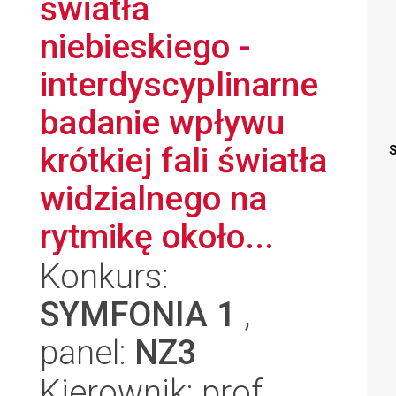
światła
niebieskiego -
interdyscyplinarne
badanie wpływu
krótkiej fali światła
S
widzialnego na
rytmikę około...
Konkurs:
SYMFONIA 1
,
panel:
NZ3
Kierownik: prof.