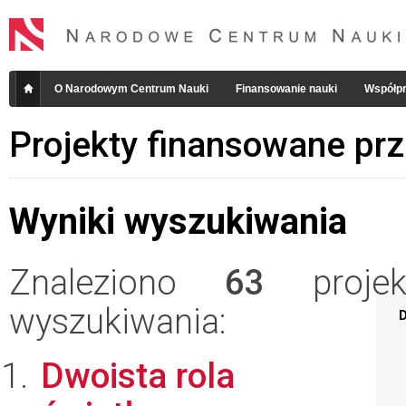
O Narodowym Centrum Nauki
Finansowanie nauki
Współpr
Projekty finansowane pr
Wyniki wyszukiwania
Znaleziono
63
projekt
wyszukiwania:
D
Dwoista rola