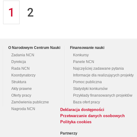
1
2
O Narodowym Centrum Nauki
Finansowanie nauki
Zadania NCN
Konkursy
Dyrekcja
Panele NCN
Rada NCN
Najczęściej zadawane pytania
Koordynatorzy
Informacje dla realizujących projekty
Struktura
Pomoc publiczna
Akty prawne
Statystyki konkursów
Oferty pracy
Przykłady finansowanych projektów
Zamówienia publiczne
Baza ofert pracy
Nagroda NCN
Deklaracja dostępności
Przetwarzanie danych osobowych
Polityka cookies
Partnerzy