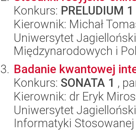
Konkurs:
PRELUDIUM 1
Kierownik: Michał Toma
Uniwersytet Jagiellońsk
Międzynarodowych i Pol
Badanie kwantowej int
Konkurs:
SONATA 1
, pa
Kierownik: dr Eryk Miro
Uniwersytet Jagielloński
Informatyki Stosowanej