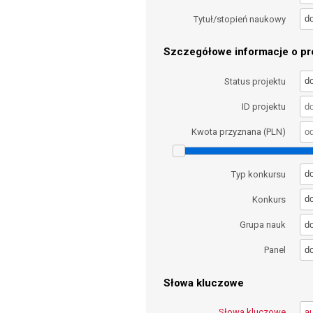
d
Tytuł/stopień naukowy
Szczegółowe informacje o pro
d
Status projektu
ID projektu
Kwota przyznana (PLN)
d
Typ konkursu
d
Konkurs
d
Grupa nauk
d
Panel
Słowa kluczowe
Słowa kluczowe