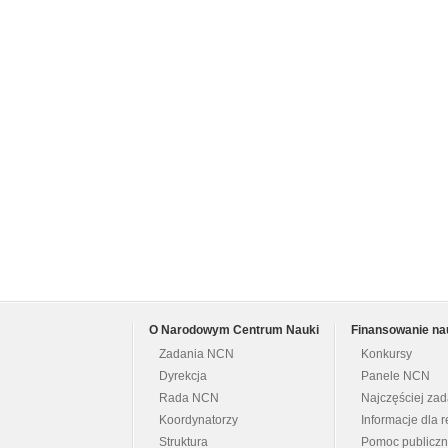
O Narodowym Centrum Nauki
Finansowanie na
Zadania NCN
Konkursy
Dyrekcja
Panele NCN
Rada NCN
Najczęściej za
Koordynatorzy
Informacje dla r
Struktura
Pomoc publicz