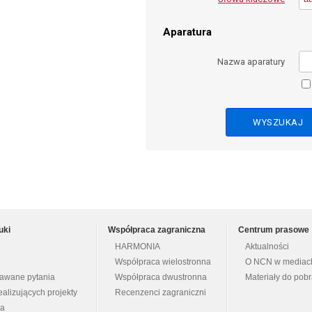
Aparatura
Nazwa aparatury
uki
Współpraca zagraniczna
Centrum prasowe
HARMONIA
Aktualności
Współpraca wielostronna
O NCN w mediac
dawane pytania
Współpraca dwustronna
Materiały do pob
ealizujących projekty
Recenzenci zagraniczni
na