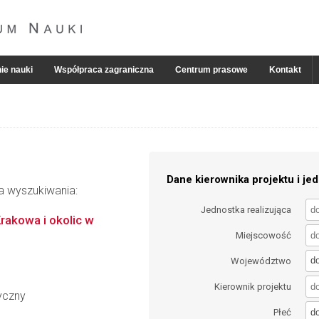
ie nauki
Współpraca zagraniczna
Centrum prasowe
Kontakt
Dane kierownika projektu i jed
ia wyszukiwania:
Jednostka realizująca
akowa i okolic w
Miejscowość
d
Województwo
Kierownik projektu
ryczny
d
Płeć