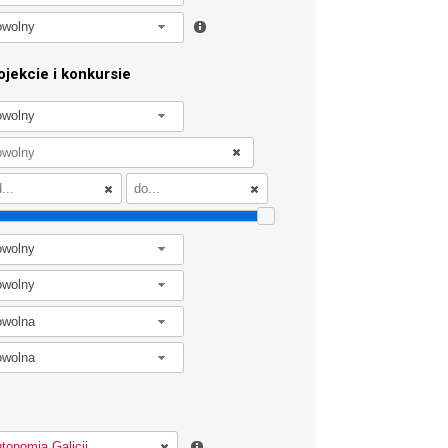
owolny
jekcie i konkursie
owolny
owolny
owolny
owolna
owolna