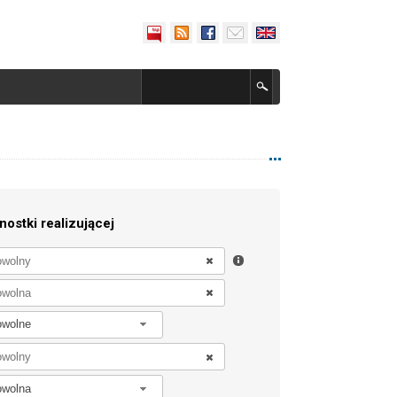
nostki realizującej
owolne
owolna