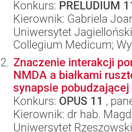
Konkurs:
PRELUDIUM 1
Kierownik: Gabriela Joa
Uniwersytet Jagiellońsk
Collegium Medicum; Wy
Znaczenie interakcji p
NMDA a białkami rusz
synapsie pobudzającej 
Konkurs:
OPUS 11
, pan
Kierownik: dr hab. Mag
Uniwersytet Rzeszowsk