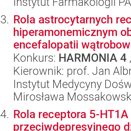
Instytut Farmakologii P
Rola astrocytarnych r
hiperamonemicznym o
encefalopatii wątrobow
Konkurs:
HARMONIA 4
Kierownik: prof. Jan Alb
Instytut Medycyny Doświa
Mirosława Mossakowsk
Rola receptora 5-HT1
przeciwdepresyjnego d