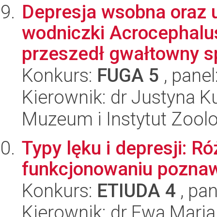
Depresja wsobna oraz 
wodniczki Acrocephalus
przeszedł gwałtowny sp
Konkurs:
FUGA 5
, panel
Kierownik: dr Justyna 
Muzeum i Instytut Zoolo
Typy lęku i depresji: R
funkcjonowaniu pozna
Konkurs:
ETIUDA 4
, pan
Kierownik: dr Ewa Mar