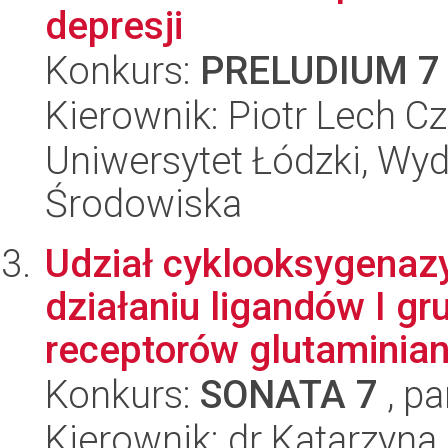
depresji
Konkurs:
PRELUDIUM 7
Kierownik: Piotr Lech C
Uniwersytet Łódzki, Wydz
Środowiska
Udział cyklooksygenaz
działaniu ligandów I g
receptorów glutaminian
Konkurs:
SONATA 7
, pa
Kierownik: dr Katarzyn