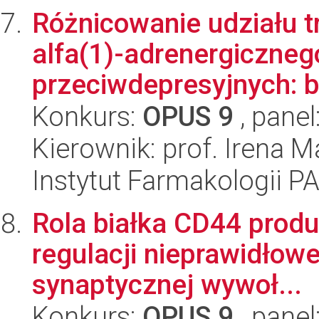
Różnicowanie udziału 
alfa(1)-adrenergiczneg
przeciwdepresyjnych: b
Konkurs:
OPUS 9
, panel
Kierownik: prof. Irena M
Instytut Farmakologii P
Rola białka CD44 prod
regulacji nieprawidłowe
synaptycznej wywoł...
Konkurs:
OPUS 9
, panel