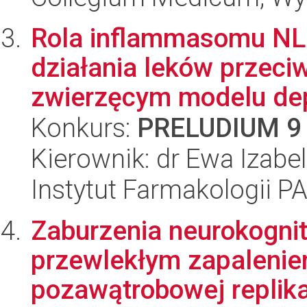
Rola inflammasomu N
działania leków przeci
zwierzęcym modelu dep
Konkurs:
PRELUDIUM 9
Kierownik: dr Ewa Izabel
Instytut Farmakologii P
Zaburzenia neurokogni
przewlekłym zapalenie
pozawątrobowej replikacj