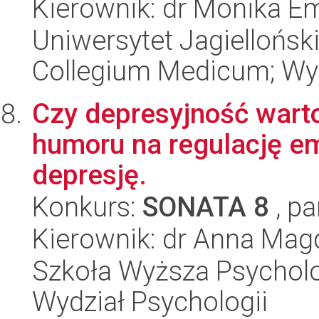
Kierownik: dr Monika E
Uniwersytet Jagiellońsk
Collegium Medicum; Wy
Czy depresyjność wart
humoru na regulację e
depresję.
Konkurs:
SONATA 8
, pa
Kierownik: dr Anna Mag
Szkoła Wyższa Psycholo
Wydział Psychologii