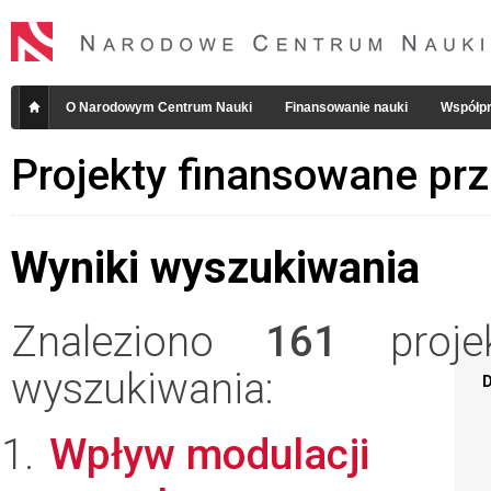
O Narodowym Centrum Nauki
Finansowanie nauki
Współpr
Projekty finansowane pr
Wyniki wyszukiwania
Znaleziono
161
projek
wyszukiwania:
D
Wpływ modulacji