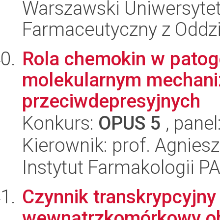
Warszawski Uniwersytet
Farmaceutyczny z Oddzi
Rola chemokin w patoge
molekularnym mechaniz
przeciwdepresyjnych
Konkurs:
OPUS 5
, panel
Kierownik: prof. Agnies
Instytut Farmakologii P
Czynnik transkrypcyjn
wewnątrzkomórkowy ob