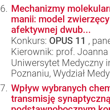
Mechanizmy molekularne 
manii: model zwierzęcy 
afektywnej dwub...
Konkurs:
OPUS 11
, pan
Kierownik: prof. Joann
Uniwersytet Medyczny i
Poznaniu, Wydział Med
Wpływ wybranych chem
transmisję synaptyczn
podstawnobocznym komp