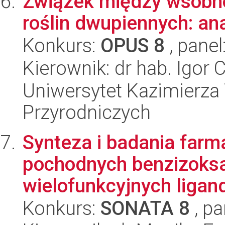
Związek między wsobn
roślin dwupiennych: an
Konkurs:
OPUS 8
, panel
Kierownik: dr hab. Igor 
Uniwersytet Kazimierza 
Przyrodniczych
Synteza i badania far
pochodnych benzizoksaz
wielofunkcyjnych ligand
Konkurs:
SONATA 8
, pa