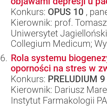
objawami depresji u p
Konkurs:
OPUS 10
, pan
Kierownik: prof. Tomasz
Uniwersytet Jagiellońsk
Collegium Medicum; Wyd
Rola systemu biogenez
oporności na stres w z
Konkurs:
PRELUDIUM 9
Kierownik: Dariusz Mar
Instytut Farmakologii P