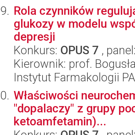
Rola czynników regulu
glukozy w modelu wspó
depresji
Konkurs:
OPUS 7
, panel
Kierownik: prof. Bogus
Instytut Farmakologii P
Właściwości neurochem
"dopalaczy" z grupy po
ketoamfetamin)...
Konkurs:
OPUS 7
, panel