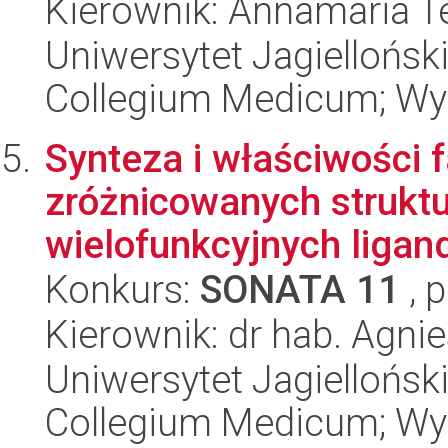
Kierownik: Annamaria T
Uniwersytet Jagiellońsk
Collegium Medicum; Wy
Synteza i właściwości 
zróżnicowanych struktu
wielofunkcyjnych ligand
Konkurs:
SONATA 11
, 
Kierownik: dr hab. Agni
Uniwersytet Jagiellońsk
Collegium Medicum; Wy