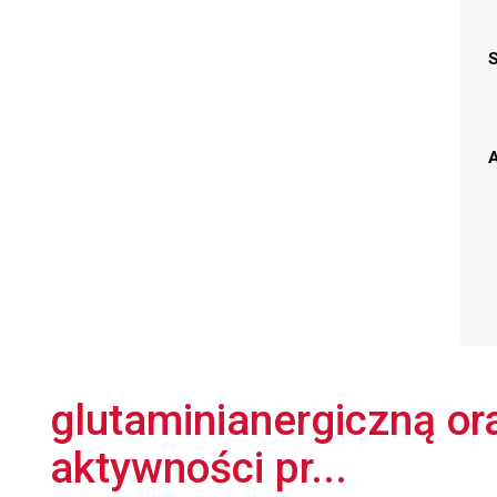
A
glutaminianergiczną or
aktywności pr...