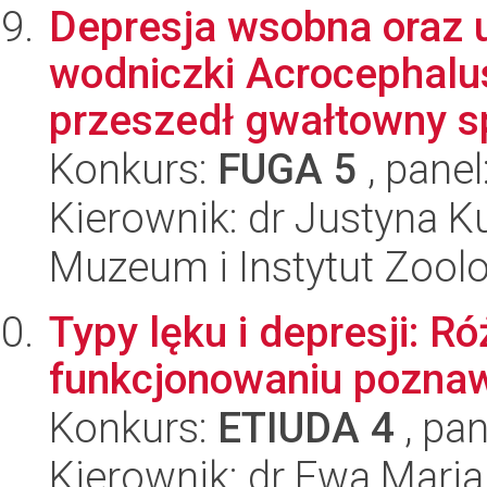
Depresja wsobna oraz 
wodniczki Acrocephalus
przeszedł gwałtowny sp
Konkurs:
FUGA 5
, panel
Kierownik: dr Justyna 
Muzeum i Instytut Zoolo
Typy lęku i depresji: R
funkcjonowaniu pozna
Konkurs:
ETIUDA 4
, pan
Kierownik: dr Ewa Mar