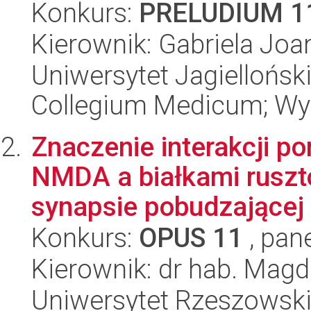
Konkurs:
PRELUDIUM 1
Kierownik: Gabriela Joa
Uniwersytet Jagiellońsk
Collegium Medicum; Wy
Znaczenie interakcji p
NMDA a białkami rusz
synapsie pobudzającej 
Konkurs:
OPUS 11
, pan
Kierownik: dr hab. Mag
Uniwersytet Rzeszowsk