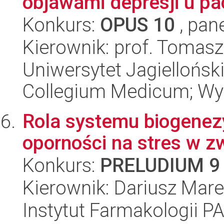
objawami depresji u p
Konkurs:
OPUS 10
, pan
Kierownik: prof. Tomasz
Uniwersytet Jagiellońsk
Collegium Medicum; Wyd
Rola systemu biogenez
oporności na stres w z
Konkurs:
PRELUDIUM 9
Kierownik: Dariusz Mar
Instytut Farmakologii P