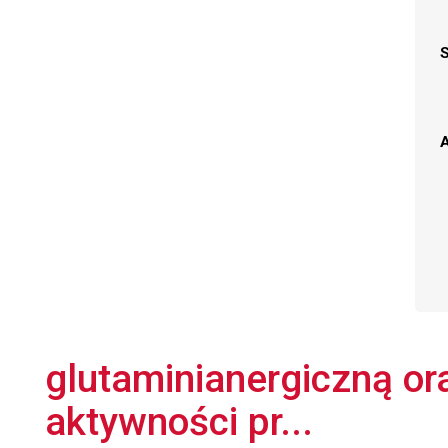
A
glutaminianergiczną or
aktywności pr...