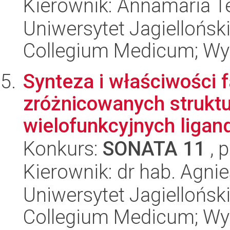
Kierownik: Annamaria T
Uniwersytet Jagiellońsk
Collegium Medicum; Wy
Synteza i właściwości 
zróżnicowanych struktu
wielofunkcyjnych ligand
Konkurs:
SONATA 11
, 
Kierownik: dr hab. Agni
Uniwersytet Jagiellońsk
Collegium Medicum; Wy