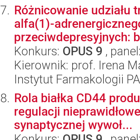
Różnicowanie udziału 
alfa(1)-adrenergiczneg
przeciwdepresyjnych: b
Konkurs:
OPUS 9
, panel
Kierownik: prof. Irena M
Instytut Farmakologii P
Rola białka CD44 prod
regulacji nieprawidłowe
synaptycznej wywoł...
Konkurs:
OPUS 9
, panel