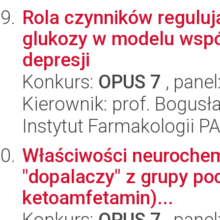
Rola czynników regulu
glukozy w modelu wspó
depresji
Konkurs:
OPUS 7
, panel
Kierownik: prof. Bogus
Instytut Farmakologii P
Właściwości neurochem
"dopalaczy" z grupy po
ketoamfetamin)...
Konkurs:
OPUS 7
, panel