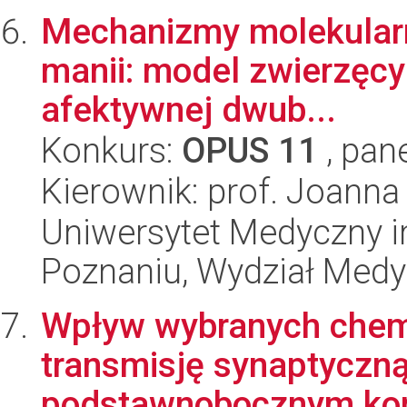
Mechanizmy molekularne 
manii: model zwierzęcy 
afektywnej dwub...
Konkurs:
OPUS 11
, pan
Kierownik: prof. Joann
Uniwersytet Medyczny i
Poznaniu, Wydział Med
Wpływ wybranych chem
transmisję synaptyczn
podstawnobocznym komp