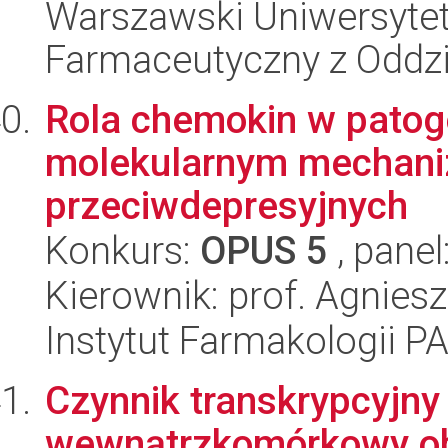
Warszawski Uniwersytet
Farmaceutyczny z Oddzi
Rola chemokin w patoge
molekularnym mechaniz
przeciwdepresyjnych
Konkurs:
OPUS 5
, panel
Kierownik: prof. Agnies
Instytut Farmakologii P
Czynnik transkrypcyjn
wewnątrzkomórkowy ob