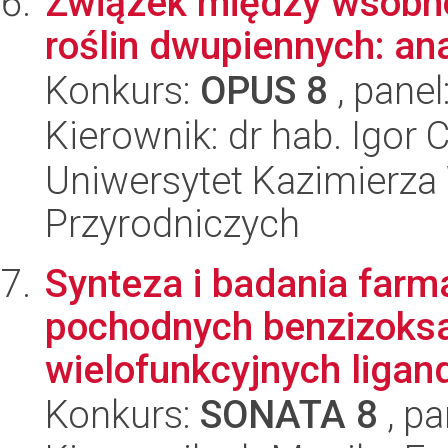
Związek między wsobn
roślin dwupiennych: an
Konkurs:
OPUS 8
, panel
Kierownik: dr hab. Igor 
Uniwersytet Kazimierza 
Przyrodniczych
Synteza i badania far
pochodnych benzizoksaz
wielofunkcyjnych ligand
Konkurs:
SONATA 8
, pa