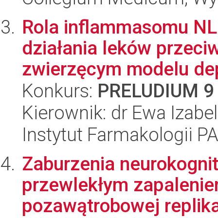
Rola inflammasomu N
działania leków przeci
zwierzęcym modelu dep
Konkurs:
PRELUDIUM 9
Kierownik: dr Ewa Izabel
Instytut Farmakologii P
Zaburzenia neurokogni
przewlekłym zapalenie
pozawątrobowej replikacj