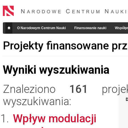
O Narodowym Centrum Nauki
Finansowanie nauki
Współpr
Projekty finansowane pr
Wyniki wyszukiwania
Znaleziono
161
projek
wyszukiwania:
D
Wpływ modulacji