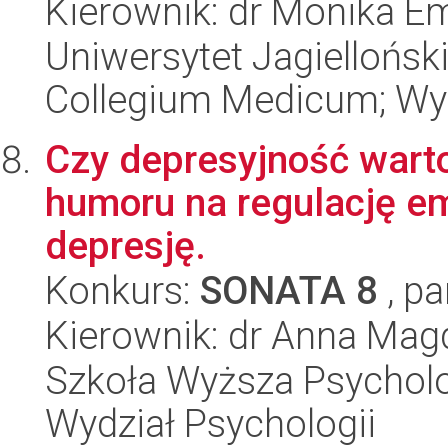
Kierownik: dr Monika E
Uniwersytet Jagiellońsk
Collegium Medicum; Wy
Czy depresyjność wart
humoru na regulację e
depresję.
Konkurs:
SONATA 8
, pa
Kierownik: dr Anna Mag
Szkoła Wyższa Psycholo
Wydział Psychologii