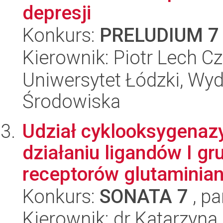
depresji
Konkurs:
PRELUDIUM 7
Kierownik: Piotr Lech C
Uniwersytet Łódzki, Wydz
Środowiska
Udział cyklooksygenaz
działaniu ligandów I g
receptorów glutaminian
Konkurs:
SONATA 7
, pa
Kierownik: dr Katarzyn