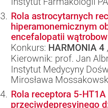
Instytut Farmakologii P
Rola astrocytarnych r
hiperamonemicznym o
encefalopatii wątrobow
Konkurs:
HARMONIA 4
Kierownik: prof. Jan Alb
Instytut Medycyny Doświa
Mirosława Mossakowsk
Rola receptora 5-HT1
przeciwdepresyjnego d