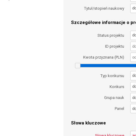
d
Tytuł/stopień naukowy
Szczegółowe informacje o pro
d
Status projektu
ID projektu
Kwota przyznana (PLN)
d
Typ konkursu
d
Konkurs
d
Grupa nauk
d
Panel
Słowa kluczowe
Słowa kluczowe