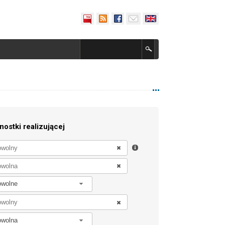
nostki realizującej
owolne
owolna