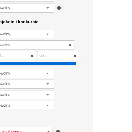
owolny
jekcie i konkursie
owolny
owolny
owolny
owolna
owolna