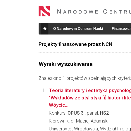
O Narodowym Centrum Nauki
Finansowan
Projekty finansowane przez NCN
Wyniki wyszukiwania
Znaleziono
1
projektów spełniających kryter
Teoria literatury i estetyka psycholo
"Wykładów ze stylistyki [i] historii li
Wóycic...
Konkurs:
OPUS 3
, panel:
HS2
Kierownik: dr Maciej Adamski
Uniwersytet Wrocławski, Wydział Filolog