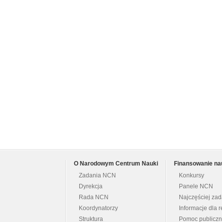
O Narodowym Centrum Nauki
Finansowanie na
Zadania NCN
Konkursy
Dyrekcja
Panele NCN
Rada NCN
Najczęściej za
Koordynatorzy
Informacje dla r
Struktura
Pomoc publicz