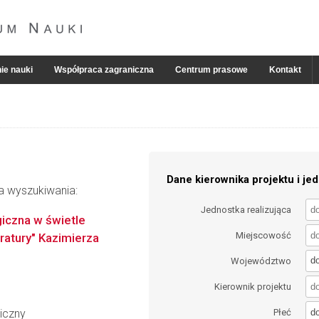
ie nauki
Współpraca zagraniczna
Centrum prasowe
Kontakt
Dane kierownika projektu i jed
ia wyszukiwania:
Jednostka realizująca
giczna w świetle
Miejscowość
teratury" Kazimierza
d
Województwo
Kierownik projektu
d
iczny
Płeć