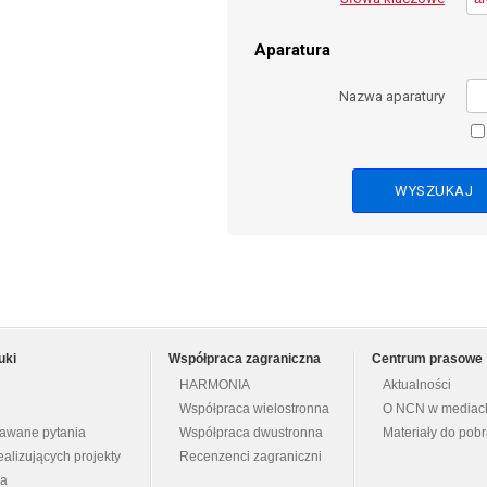
Aparatura
Nazwa aparatury
uki
Współpraca zagraniczna
Centrum prasowe
HARMONIA
Aktualności
Współpraca wielostronna
O NCN w mediac
dawane pytania
Współpraca dwustronna
Materiały do pob
ealizujących projekty
Recenzenci zagraniczni
na