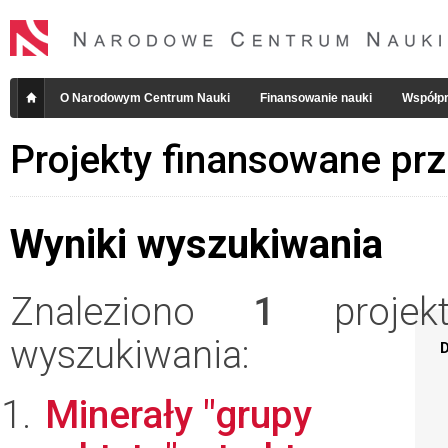
O Narodowym Centrum Nauki
Finansowanie nauki
Współpr
Projekty finansowane pr
Wyniki wyszukiwania
Znaleziono
1
projekt
wyszukiwania:
D
Minerały "grupy