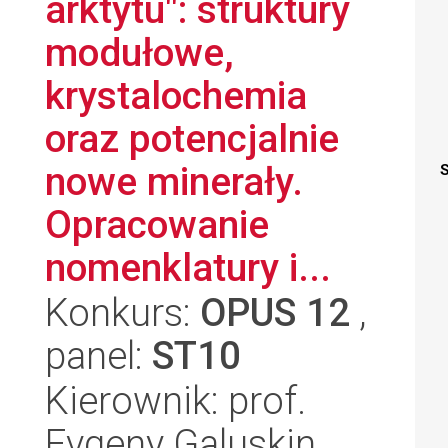
arktytu": struktury
modułowe,
krystalochemia
oraz potencjalnie
nowe minerały.
S
Opracowanie
nomenklatury i...
Konkurs:
OPUS 12
,
panel:
ST10
Kierownik: prof.
Evgeny Galuskin