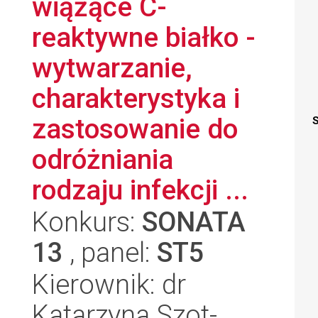
wiążące C-
reaktywne białko -
wytwarzanie,
charakterystyka i
zastosowanie do
S
odróżniania
rodzaju infekcji ...
Konkurs:
SONATA
13
, panel:
ST5
Kierownik: dr
Katarzyna Szot-