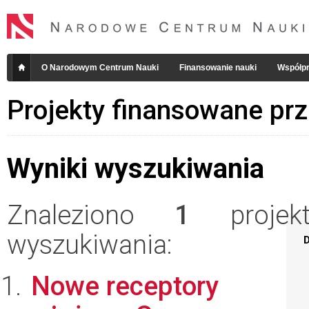
O Narodowym Centrum Nauki
Finansowanie nauki
Współpr
Projekty finansowane pr
Wyniki wyszukiwania
Znaleziono
1
projekt
wyszukiwania:
D
Nowe receptory