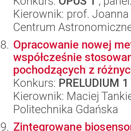
Konkurs:
OPUS 1
, panel
Kierownik: prof. Joann
Centrum Astronomiczne 
Opracowanie nowej met
współcześnie stosowa
pochodzących z różnyc
Konkurs:
PRELUDIUM 1
Kierownik: Maciej Tanki
Politechnika Gdańska
Zintegrowane biosenso