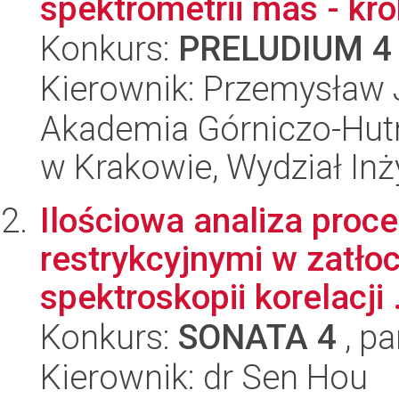
spektrometrii mas - krok
Konkurs:
PRELUDIUM 4
Kierownik: Przemysław 
Akademia Górniczo-Hutn
w Krakowie, Wydział Inży
Ilościowa analiza pro
restrykcyjnymi w zatł
spektroskopii korelacji .
Konkurs:
SONATA 4
, pa
Kierownik: dr Sen Hou