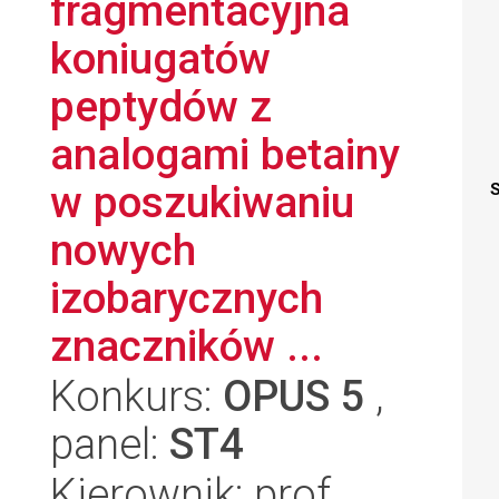
fragmentacyjna
koniugatów
peptydów z
analogami betainy
w poszukiwaniu
S
nowych
izobarycznych
znaczników ...
Konkurs:
OPUS 5
,
panel:
ST4
Kierownik: prof.