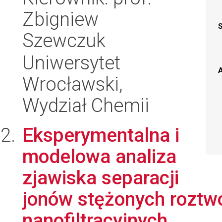
Zbigniew
Szewczuk
Uniwersytet
A
Wrocławski,
Wydział Chemii
Eksperymentalna i
modelowa analiza
zjawiska separacji
jonów stężonych roztw
nanofiltracyjnych