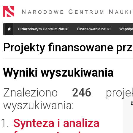
O Narodowym Centrum Nauki
Finansowanie nauki
Współpr
Projekty finansowane pr
Wyniki wyszukiwania
Znaleziono
246
projek
wyszukiwania:
D
Synteza i analiza