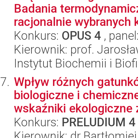
Badania termodynamiczn
racjonalnie wybranych 
Konkurs:
OPUS 4
, panel
Kierownik: prof. Jarosł
Instytut Biochemii i Biof
Wpływ różnych gatunk
biologiczne i chemiczn
wskaźniki ekologiczne z
Konkurs:
PRELUDIUM 4
Kierownik: dr Bartłomie