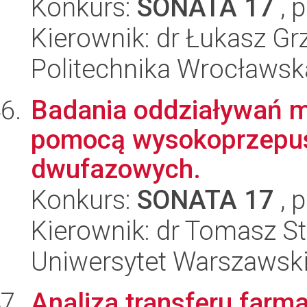
Konkurs:
SONATA 17
, 
Kierownik: dr Łukasz G
Politechnika Wrocławsk
Badania oddziaływań 
pomocą wysokoprzepu
dwufazowych.
Konkurs:
SONATA 17
, 
Kierownik: dr Tomasz S
Uniwersytet Warszawski,
Analiza transferu far