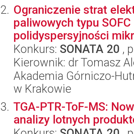
Ograniczenie strat el
paliwowych typu SOFC 
polidyspersyjności mikr
Konkurs:
SONATA 20
, 
Kierownik: dr Tomasz A
Akademia Górniczo-Hutn
w Krakowie
TGA-PTR-ToF-MS: Now
analizy lotnych produk
Konkurs:
SONATA 20
, 