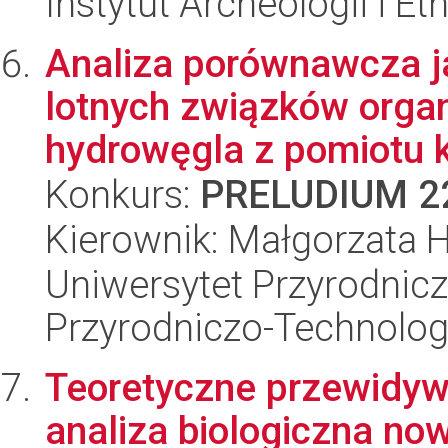
Instytut Archeologii i E
Analiza porównawcza ja
lotnych związków organ
hydrowęgla z pomiotu k
Konkurs:
PRELUDIUM 2
Kierownik: Małgorzata 
Uniwersytet Przyrodnic
Przyrodniczo-Technolog
Teoretyczne przewidyw
analiza biologiczna no