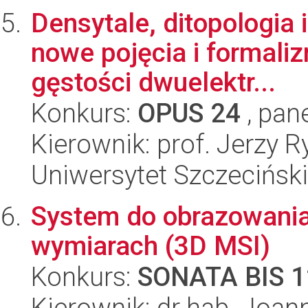
Densytale, ditopologia
nowe pojęcia i formaliz
gęstości dwuelektr...
Konkurs:
OPUS 24
, pan
Kierownik: prof. Jerzy 
Uniwersytet Szczeciński,
System do obrazowania
wymiarach (3D MSI)
Konkurs:
SONATA BIS 1
Kierownik: dr hab. Joann