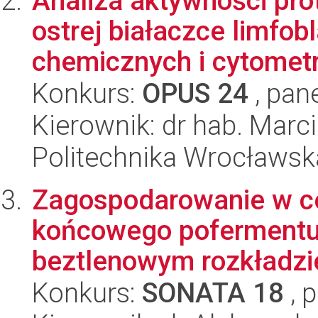
Analiza aktywności pro
ostrej białaczce limfo
chemicznych i cytometri
Konkurs:
OPUS 24
, pan
Kierownik: dr hab. Marc
Politechnika Wrocławsk
Zagospodarowanie w c
końcowego pofermentu
beztlenowym rozkładzie
Konkurs:
SONATA 18
, 