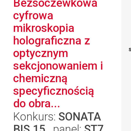
Bezsoczewkowa
cyfrowa
mikroskopia
holograficzna z
optycznym
S
sekcjonowaniem i
chemiczną
specyficznością
do obra...
Konkurs:
SONATA
BIS 15
, panel:
ST7