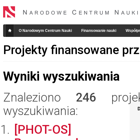
O Narodowym Centrum Nauki
Finansowanie nauki
Współpr
Projekty finansowane pr
Wyniki wyszukiwania
Znaleziono
246
projek
wyszukiwania:
D
[PHOT-OS]