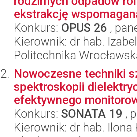
rodzimych odpadów rol
ekstrakcję wspomaganą
Konkurs:
OPUS 26
, pan
Kierownik: dr hab. Izabe
Politechnika Wrocławsk
Nowoczesne techniki 
spektroskopii dielektry
efektywnego monitorowan
Konkurs:
SONATA 19
, 
Kierownik: dr hab. Ilona