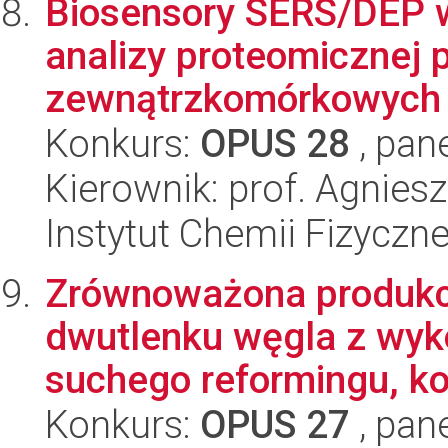
Biosensory SERS/DEP 
analizy proteomicznej
zewnątrzkomórkowych g
Konkurs:
OPUS 28
, pan
Kierownik: prof. Agnie
Instytut Chemii Fizyczn
Zrównoważona produkcj
dwutlenku węgla z wy
suchego reformingu, ko-
Konkurs:
OPUS 27
, pan