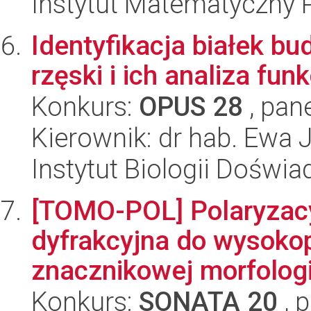
Instytut Matematyczny 
Identyfikacja białek b
rzęski i ich analiza fun
Konkurs:
OPUS 28
, pan
Kierownik: dr hab. Ewa
Instytut Biologii Doświ
[TOMO-POL] Polaryzacy
dyfrakcyjna do wysokop
znacznikowej morfologic
Konkurs:
SONATA 20
, 