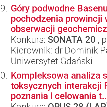
Góry podwodne Basenu 
pochodzenia prowincji 
obserwacji geochemiczn
Konkurs:
SONATA 20
, 
Kierownik: dr Dominik P
Uniwersytet Gdański
Kompleksowa analiza st
toksycznych interakcji
poznania i celowania t..
Konkurs:
OPUS 28 (LAP