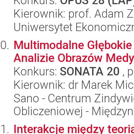
Konkurs:
OPUS 28 (LAP
Kierownik: prof. Adam 
Uniwersytet Ekonomicz
Multimodalne Głębokie
Analizie Obrazów Med
Konkurs:
SONATA 20
, 
Kierownik: dr Marek Mi
Sano - Centrum Zindyw
Obliczeniowej - Międz
Interakcje między teorią