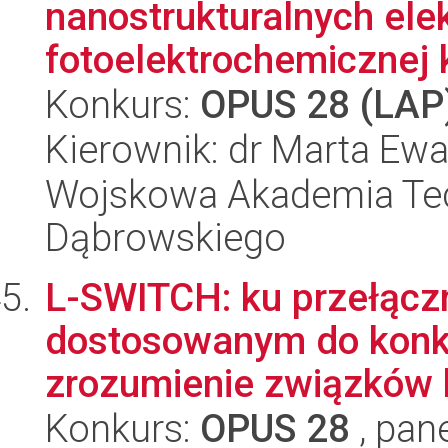
nanostrukturalnych ele
fotoelektrochemicznej k
Konkurs:
OPUS 28 (LAP
Kierownik: dr Marta E
Wojskowa Akademia Tec
Dąbrowskiego
L-SWITCH: ku przełąc
dostosowanym do konk
zrozumienie związków 
Konkurs:
OPUS 28
, pan