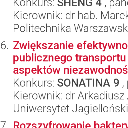
Konkurs:
SHENG 4
, pan
Kierownik: dr hab. Mare
Politechnika Warszaws
Zwiększanie efektywn
publicznego transportu
aspektów niezawodności
Konkurs:
SONATINA 9
,
Kierownik: dr Arkadiusz
Uniwersytet Jagiellońsk
Rozszyfrowanie baktery