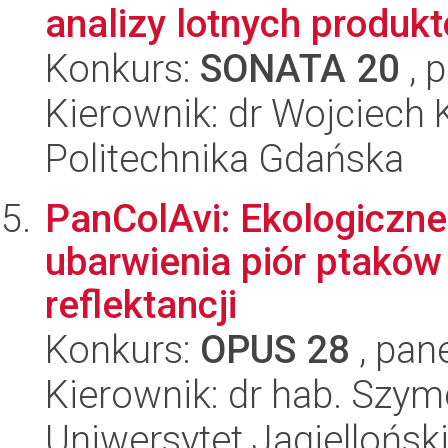
analizy lotnych produk
Konkurs:
SONATA 20
, 
Kierownik: dr Wojciech
Politechnika Gdańska
PanColAvi: Ekologiczn
ubarwienia piór ptaków
reflektancji
Konkurs:
OPUS 28
, pan
Kierownik: dr hab. Szy
Uniwersytet Jagiellońsk