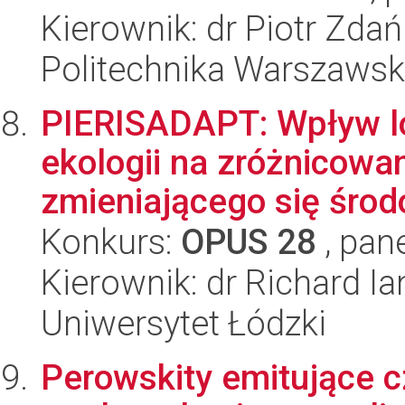
Kierownik: dr Piotr Zda
Politechnika Warszaws
PIERISADAPT: Wpływ lok
ekologii na zróżnicowan
zmieniającego się środ
Konkurs:
OPUS 28
, pan
Kierownik: dr Richard Ia
Uniwersytet Łódzki
Perowskity emitujące cz