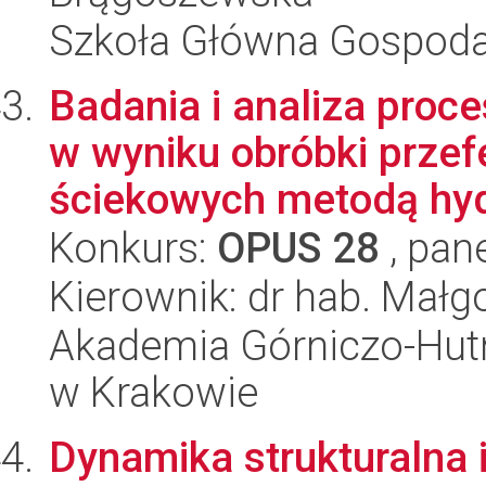
Szkoła Główna Gospoda
Badania i analiza proc
w wyniku obróbki prz
ściekowych metodą hyd
Konkurs:
OPUS 28
, pan
Kierownik: dr hab. Małg
Akademia Górniczo-Hutn
w Krakowie
Dynamika strukturalna 