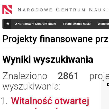
O Narodowym Centrum Nauki
Finansowanie nauki
Współpr
Projekty finansowane pr
Wyniki wyszukiwania
Znaleziono
2861
projek
wyszukiwania:
D
Witalność otwartej