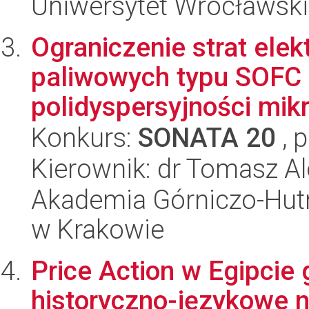
Uniwersytet Wrocławski
Ograniczenie strat el
paliwowych typu SOFC 
polidyspersyjności mikr
Konkurs:
SONATA 20
, 
Kierownik: dr Tomasz A
Akademia Górniczo-Hutn
w Krakowie
Price Action w Egipcie
historyczno-językowe n