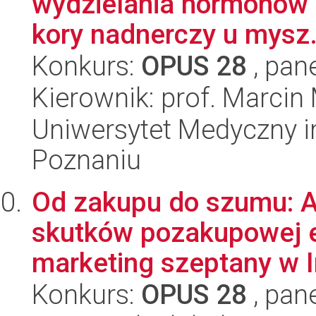
wydzielania hormonów o
kory nadnerczy u mysz.
Konkurs:
OPUS 28
, pan
Kierownik: prof. Marcin
Uniwersytet Medyczny i
Poznaniu
Od zakupu do szumu: A
skutków pozakupowej 
marketing szeptany w In
Konkurs:
OPUS 28
, pan