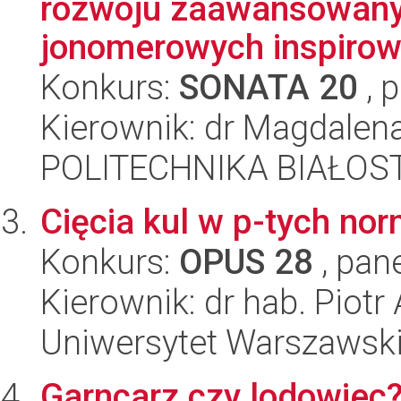
rozwoju zaawansowany
jonomerowych inspirowa
Konkurs:
SONATA 20
, 
Kierownik: dr Magdalen
POLITECHNIKA BIAŁOS
Cięcia kul w p-tych no
Konkurs:
OPUS 28
, pan
Kierownik: dr hab. Piotr
Uniwersytet Warszawsk
Garncarz czy lodowiec