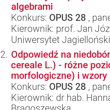
algebrami
Konkurs:
OPUS 28
, pan
Kierownik: prof. Jan Józ
Uniwersytet Jagiellońsk
Odpowiedź na niedobór 
cereale L.) - różne poz
morfologiczne) i wzory 
Konkurs:
OPUS 28
, pan
Kierownik: dr hab. Hanna
Brągoszewska