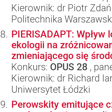
Kierownik: dr Piotr Zda
Politechnika Warszaws
PIERISADAPT: Wpływ lok
ekologii na zróżnicowan
zmieniającego się środ
Konkurs:
OPUS 28
, pan
Kierownik: dr Richard Ia
Uniwersytet Łódzki
Perowskity emitujące cz