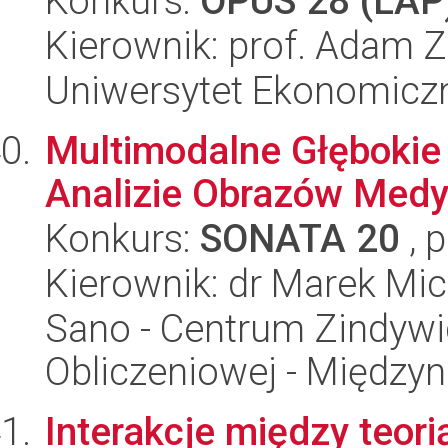
Konkurs:
OPUS 28 (LAP
Kierownik: prof. Adam 
Uniwersytet Ekonomicz
Multimodalne Głębokie
Analizie Obrazów Med
Konkurs:
SONATA 20
, 
Kierownik: dr Marek Mi
Sano - Centrum Zindyw
Obliczeniowej - Międz
Interakcje między teorią