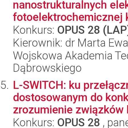
nanostrukturalnych ele
fotoelektrochemicznej k
Konkurs:
OPUS 28 (LAP
Kierownik: dr Marta E
Wojskowa Akademia Tec
Dąbrowskiego
L-SWITCH: ku przełąc
dostosowanym do konk
zrozumienie związków 
Konkurs:
OPUS 28
, pan