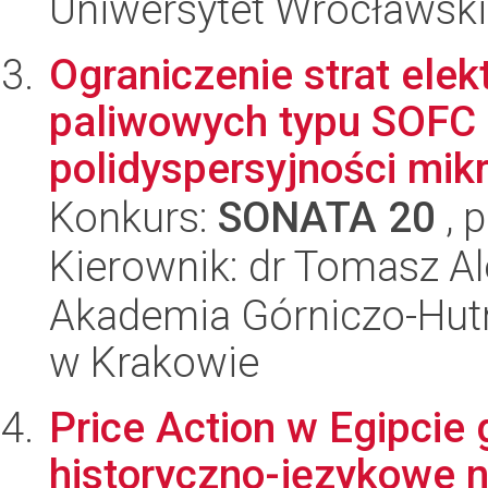
Uniwersytet Wrocławski
Ograniczenie strat el
paliwowych typu SOFC 
polidyspersyjności mikr
Konkurs:
SONATA 20
, 
Kierownik: dr Tomasz A
Akademia Górniczo-Hutn
w Krakowie
Price Action w Egipcie
historyczno-językowe n