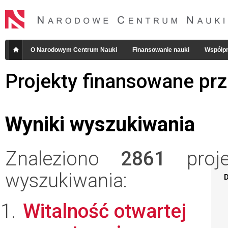
O Narodowym Centrum Nauki
Finansowanie nauki
Współpr
Projekty finansowane pr
Wyniki wyszukiwania
Znaleziono
2861
projek
wyszukiwania:
D
Witalność otwartej