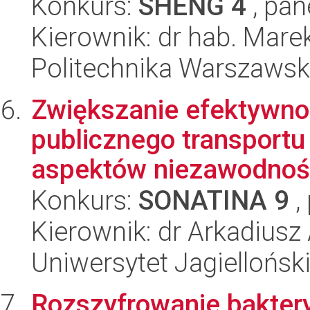
Konkurs:
SHENG 4
, pan
Kierownik: dr hab. Mare
Politechnika Warszaws
Zwiększanie efektywn
publicznego transportu
aspektów niezawodności
Konkurs:
SONATINA 9
,
Kierownik: dr Arkadiusz
Uniwersytet Jagiellońsk
Rozszyfrowanie baktery