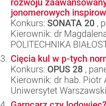
rozwoju zaawansowany
jonomerowych inspirowa
Konkurs:
SONATA 20
, 
Kierownik: dr Magdalen
POLITECHNIKA BIAŁOS
Cięcia kul w p-tych no
Konkurs:
OPUS 28
, pan
Kierownik: dr hab. Piotr
Uniwersytet Warszawsk
Garncarz czy lodowiec