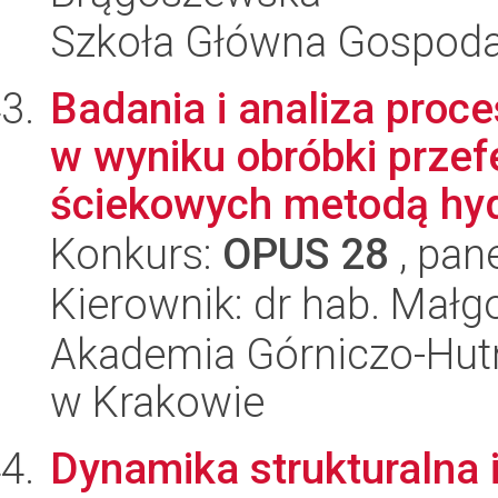
Szkoła Główna Gospoda
Badania i analiza proc
w wyniku obróbki prz
ściekowych metodą hyd
Konkurs:
OPUS 28
, pan
Kierownik: dr hab. Małg
Akademia Górniczo-Hutn
w Krakowie
Dynamika strukturalna 