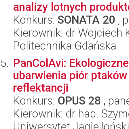
analizy lotnych produk
Konkurs:
SONATA 20
, 
Kierownik: dr Wojciech
Politechnika Gdańska
PanColAvi: Ekologiczn
ubarwienia piór ptaków
reflektancji
Konkurs:
OPUS 28
, pan
Kierownik: dr hab. Szy
Uniwersytet Jagiellońsk