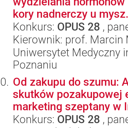
wydzielania hormonów o
kory nadnerczy u mysz.
Konkurs:
OPUS 28
, pan
Kierownik: prof. Marcin
Uniwersytet Medyczny i
Poznaniu
Od zakupu do szumu: A
skutków pozakupowej 
marketing szeptany w In
Konkurs:
OPUS 28
, pan