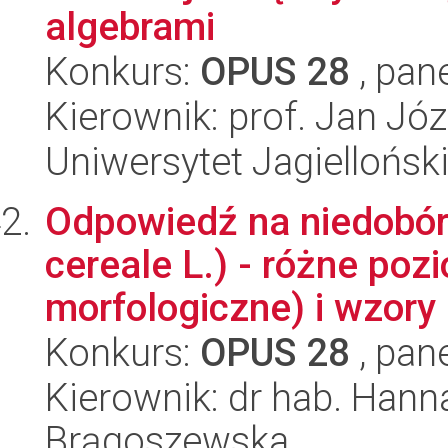
algebrami
Konkurs:
OPUS 28
, pan
Kierownik: prof. Jan Józ
Uniwersytet Jagiellońsk
Odpowiedź na niedobór 
cereale L.) - różne poz
morfologiczne) i wzory 
Konkurs:
OPUS 28
, pan
Kierownik: dr hab. Hanna
Brągoszewska