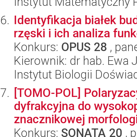
Instytut Matematyczny 
Identyfikacja białek b
rzęski i ich analiza fun
Konkurs:
OPUS 28
, pan
Kierownik: dr hab. Ewa
Instytut Biologii Doświ
[TOMO-POL] Polaryzacy
dyfrakcyjna do wysokop
znacznikowej morfologic
Konkurs:
SONATA 20
, 