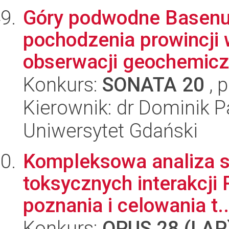
Góry podwodne Basenu 
pochodzenia prowincji 
obserwacji geochemiczn
Konkurs:
SONATA 20
, 
Kierownik: dr Dominik P
Uniwersytet Gdański
Kompleksowa analiza st
toksycznych interakcji
poznania i celowania t..
Konkurs:
OPUS 28 (LAP