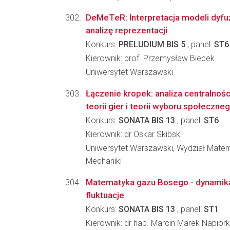
DeMeTeR: Interpretacja modeli dyfu
analizę reprezentacji
Konkurs:
PRELUDIUM BIS 5
, panel:
ST6
Kierownik: prof. Przemysław Biecek
Uniwersytet Warszawski
Łączenie kropek: analiza centralnoś
teorii gier i teorii wyboru społeczne
Konkurs:
SONATA BIS 13
, panel:
ST6
Kierownik: dr Oskar Skibski
Uniwersytet Warszawski, Wydział Matema
Mechaniki
Matematyka gazu Bosego - dynamika,
fluktuacje
Konkurs:
SONATA BIS 13
, panel:
ST1
Kierownik: dr hab. Marcin Marek Napiór