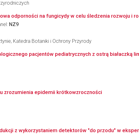
zyrodniczych
wa odporności na fungicydy w celu śledzenia rozwoju i roz
anel:
NZ9
ynie, Katedra Botaniki i Ochrony Przyrody
ogicznego pacjentów pediatrycznych z ostrą białaczką limf
u zrozumienia epidemii krótkowzroczności
odukcji z wykorzystaniem detektorów "do przodu" w eksper