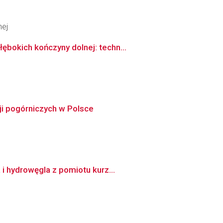
nej
bokich kończyny dolnej: techn...
ji pogórniczych w Polsce
i hydrowęgla z pomiotu kurz...