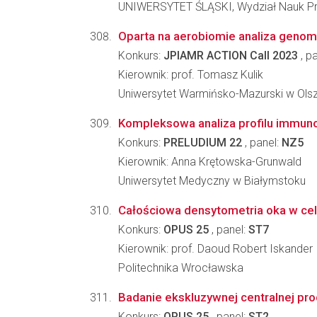
UNIWERSYTET ŚLĄSKI, Wydział Nauk Pr
Oparta na aerobiomie analiza genomo
Konkurs:
JPIAMR ACTION Call 2023
, p
Kierownik: prof. Tomasz Kulik
Uniwersytet Warmińsko-Mazurski w Olszt
Kompleksowa analiza profilu immunol
Konkurs:
PRELUDIUM 22
, panel:
NZ5
Kierownik: Anna Krętowska-Grunwald
Uniwersytet Medyczny w Białymstoku
Całościowa densytometria oka w cel
Konkurs:
OPUS 25
, panel:
ST7
Kierownik: prof. Daoud Robert Iskander
Politechnika Wrocławska
Badanie ekskluzywnej centralnej pr
Konkurs:
OPUS 25
, panel:
ST2