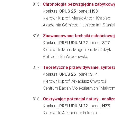
Chronologia bezwzględna zabytkowy
Konkurs:
OPUS 25
, panel:
HS3
Kierownik: prof. Marek Antoni Krąpiec
Akademia Górniczo-Hutnicza im. Stanisł
Zaawansowane techniki całościowe
Konkurs:
PRELUDIUM 22
, panel:
ST7
Kierownik: Maria Magdalena Miażdżyk
Politechnika Wrocławska
Teoretyczne przewidywanie, synteza 
Konkurs:
OPUS 25
, panel:
ST4
Kierownik: prof. Arkadiusz Chworoś
Centrum Badań Molekularnych i Makro
Odkrywając potencjał natury - anali
Konkurs:
PRELUDIUM 22
, panel:
NZ9
Kierownik: Aleksandra Łukasiak