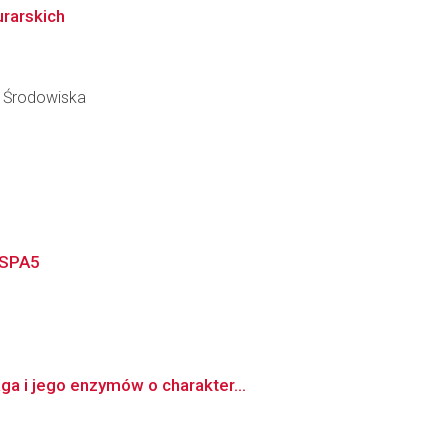
rarskich
y Środowiska
HSPA5
ga i jego enzymów o charakter...