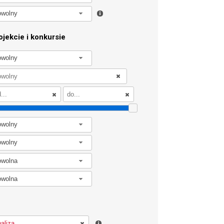
owolny
jekcie i konkursie
owolny
owolny
owolny
owolna
owolna