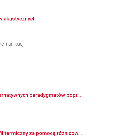
ów akustycznych
ekomunikacji
ternatywnych paradygmatów popr...
l termiczny za pomocą różnicow...