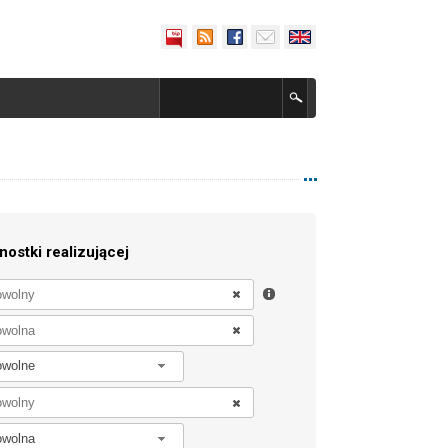
nostki realizującej
owolne
owolna