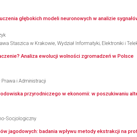
ouczenia głębokich modeli neuronowych w analizie sygnał
zyk
wa Staszica w Krakowie, Wydział Informatyki, Elektroniki i Tel
czenie? Analiza ewolucji wolności zgromadzeń w Polsce
 Prawa i Administracji
 środowiska przyrodniczego w ekonomii: w poszukiwaniu al
no-Socjologiczny
ów jagodowych: badania wpływu metody ekstrakcji na profi