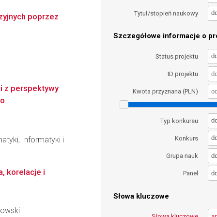
d
Tytuł/stopień naukowy
zyjnych poprzez
Szczegółowe informacje o pro
d
Status projektu
ID projektu
ci z perspektywy
Kwota przyznana (PLN)
go
d
Typ konkursu
d
Konkurs
tyki, Informatyki i
d
Grupa nauk
 korelacje i
d
Panel
Słowa kluczowe
kowski
Słowa kluczowe