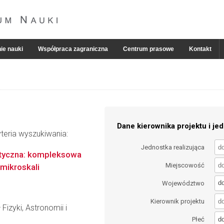
ie nauki
Współpraca zagraniczna
Centrum prasowe
Kontakt
Dane kierownika projektu i jed
teria wyszukiwania:
Jednostka realizująca
ptyczna: kompleksowa
Miejscowość
mikroskali
d
Województwo
Kierownik projektu
Fizyki, Astronomii i
d
Płeć