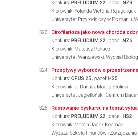
Konkurs:
PRELUDIUM 22
, panel:
NZ9
Kierownik: Yolanda Victoria Rajagukguk
Uniwersytet Przyrodniczy w Poznaniu, W
Dirofilarioza jako nowa choroba od
Konkurs:
PRELUDIUM 22
, panel:
NZ6
Kierownik: Mateusz Pękacz
Uniwersytet Warszawski, Wydział Biologi
Przepływy wyborców a przestrzenne 
Konkurs:
OPUS 25
, panel:
HS5
Kierownik: dr Dariusz Maciej Stolicki
Uniwersytet Jagielloński, Centrum Bada
Ramowanie dyskursu na temat sytuacji
Konkurs:
PRELUDIUM 22
, panel:
HS2
Kierownik: Marcin Jacek Kosman
Wyższa Szkoła Finansów i Zarządzania 