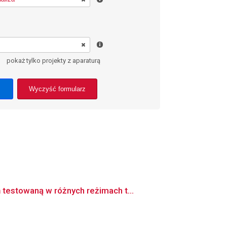
pokaż tylko projekty z aparaturą
Wyczyść formularz
testowaną w różnych reżimach t...