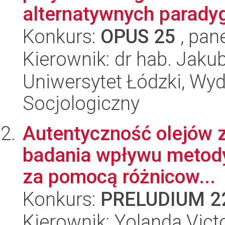
alternatywnych parady
Konkurs:
OPUS 25
, pan
Kierownik: dr hab. Jaku
Uniwersytet Łódzki, Wy
Socjologiczny
Autentyczność olejów 
badania wpływu metody 
za pomocą różnicow...
Konkurs:
PRELUDIUM 2
Kierownik: Yolanda Vict