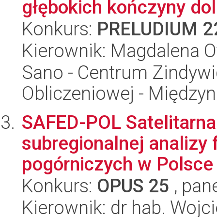
głębokich kończyny doln
Konkurs:
PRELUDIUM 2
Kierownik: Magdalena O
Sano - Centrum Zindyw
Obliczeniowej - Międz
SAFED-POL Satelitarna 
subregionalnej analizy 
pogórniczych w Polsce
Konkurs:
OPUS 25
, pan
Kierownik: dr hab. Wojc