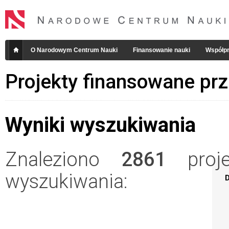
O Narodowym Centrum Nauki
Finansowanie nauki
Współpr
Projekty finansowane pr
Wyniki wyszukiwania
Znaleziono
2861
projek
wyszukiwania:
D