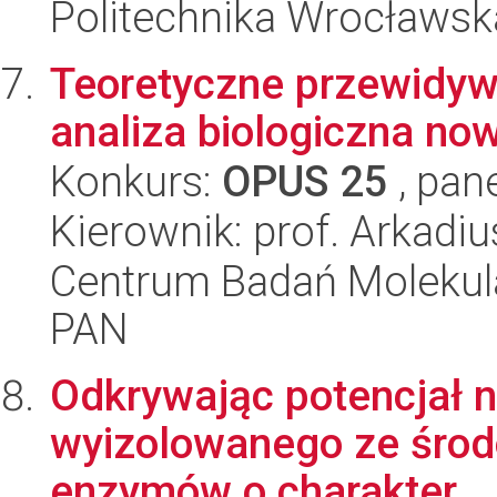
Politechnika Wrocławsk
Teoretyczne przewidyw
analiza biologiczna no
Konkurs:
OPUS 25
, pan
Kierownik: prof. Arkadi
Centrum Badań Molekul
PAN
Odkrywając potencjał n
wyizolowanego ze środo
enzymów o charakter...