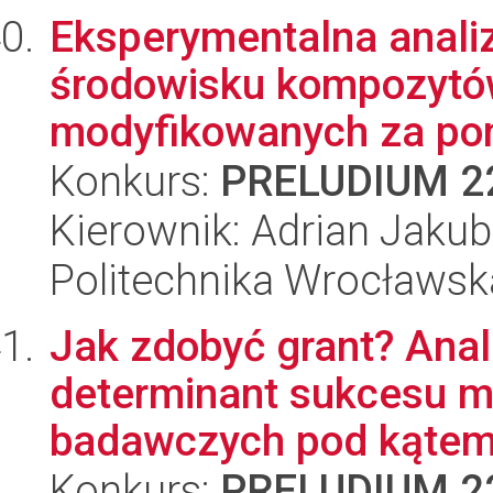
Eksperymentalna anali
środowisku kompozyt
modyfikowanych za po
Konkurs:
PRELUDIUM 2
Kierownik: Adrian Jakub
Politechnika Wrocławsk
Jak zdobyć grant? Ana
determinant sukcesu 
badawczych pod kątem 
Konkurs:
PRELUDIUM 2