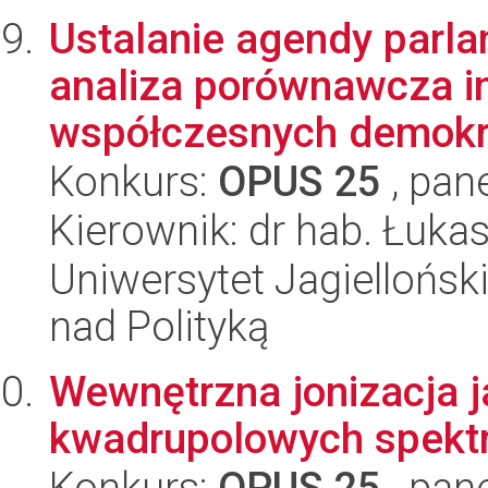
Ustalanie agendy parla
analiza porównawcza i
współczesnych demokra
Konkurs:
OPUS 25
, pan
Kierownik: dr hab. Łuka
Uniwersytet Jagiellońsk
nad Polityką
Wewnętrzna jonizacja j
kwadrupolowych spekt
Konkurs:
OPUS 25
, pan