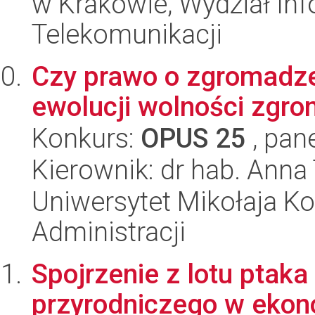
w Krakowie, Wydział Info
Telekomunikacji
Czy prawo o zgromadze
ewolucji wolności zgr
Konkurs:
OPUS 25
, pan
Kierownik: dr hab. Ann
Uniwersytet Mikołaja Ko
Administracji
Spojrzenie z lotu ptak
przyrodniczego w ekon