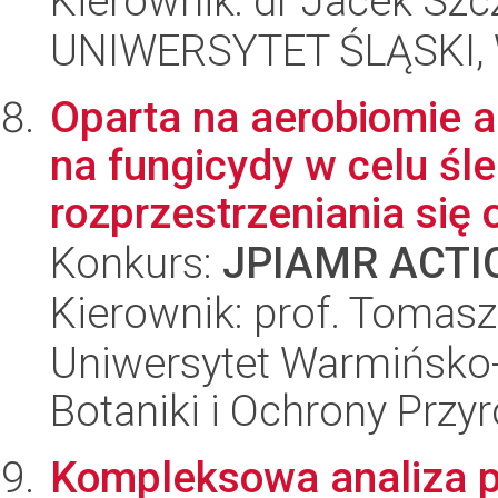
Kierownik: dr Jacek Szc
UNIWERSYTET ŚLĄSKI, W
Oparta na aerobiomie 
na fungicydy w celu śle
rozprzestrzeniania się 
Konkurs:
JPIAMR ACTIO
Kierownik: prof. Tomasz
Uniwersytet Warmińsko-
Botaniki i Ochrony Przy
Kompleksowa analiza p