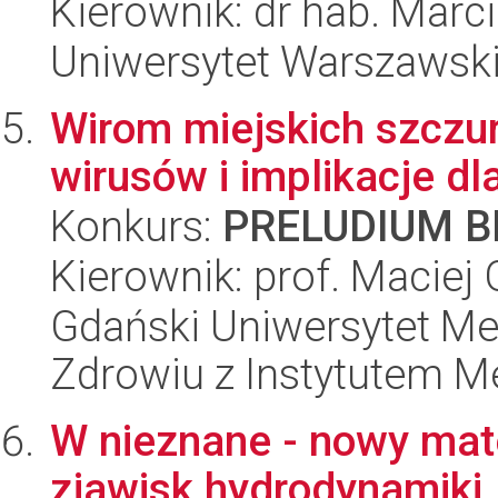
Kierownik: dr hab. Mar
Uniwersytet Warszawski,
Wirom miejskich szczu
wirusów i implikacje d
Konkurs:
PRELUDIUM BI
Kierownik: prof. Maciej
Gdański Uniwersytet Me
Zdrowiu z Instytutem Me
W nieznane - nowy mat
zjawisk hydrodynamiki.