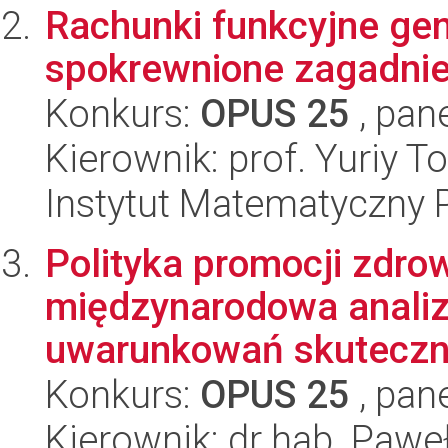
Rachunki funkcyjne gen
spokrewnione zagadnie
Konkurs:
OPUS 25
, pan
Kierownik: prof. Yuriy T
Instytut Matematyczny 
Polityka promocji zdro
międzynarodowa analiz
uwarunkowań skuteczno
Konkurs:
OPUS 25
, pan
Kierownik: dr hab. Pawe