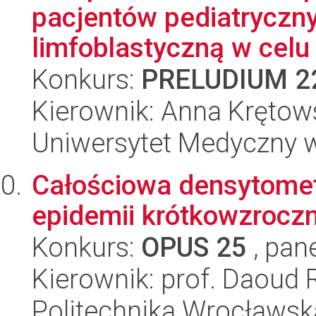
pacjentów pediatryczny
limfoblastyczną w celu i
Konkurs:
PRELUDIUM 2
Kierownik: Anna Kręto
Uniwersytet Medyczny 
Całościowa densytomet
epidemii krótkowzrocz
Konkurs:
OPUS 25
, pan
Kierownik: prof. Daoud 
Politechnika Wrocławsk