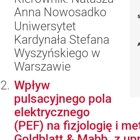
Anna Nowosadko
Uniwersytet
Kardynała Stefana
A
Wyszyńskiego w
Warszawie
Wpływ
pulsacyjnego pola
elektrycznego
(PEF) na fizjologię i me
Goldblatt & Mabb. z upr