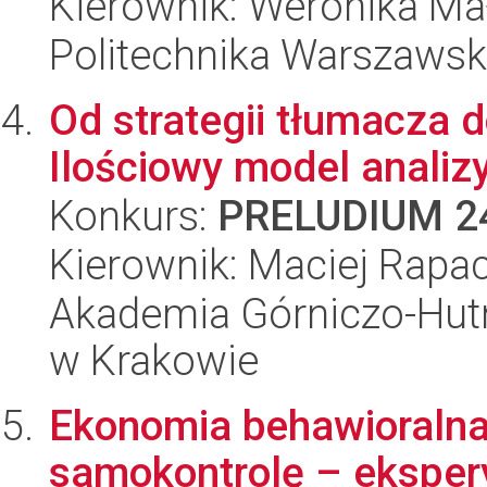
Kierownik: Weronika Ma
Politechnika Warszaws
Od strategii tłumacza 
Ilościowy model analiz
Konkurs:
PRELUDIUM 2
Kierownik: Maciej Rapa
Akademia Górniczo-Hutn
w Krakowie
Ekonomia behawioraln
samokontrolę – ekspery