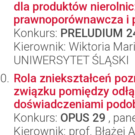
dla produktów nierolnic
prawnoporównawcza i p
Konkurs:
PRELUDIUM 2
Kierownik: Wiktoria Mar
UNIWERSYTET ŚLĄSKI
Rola zniekształceń po
związku pomiędzy odł
doświadczeniami podob
Konkurs:
OPUS 29
, pan
Kierownik: prof. Błażej 