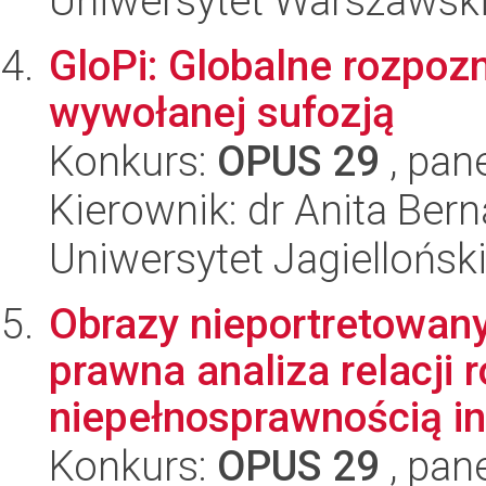
Uniwersytet Warszawsk
GloPi: Globalne rozpoz
wywołanej sufozją
Konkurs:
OPUS 29
, pan
Kierownik: dr Anita Bern
Uniwersytet Jagiellońsk
Obrazy nieportretowanyc
prawna analiza relacji
niepełnosprawnością int
Konkurs:
OPUS 29
, pan