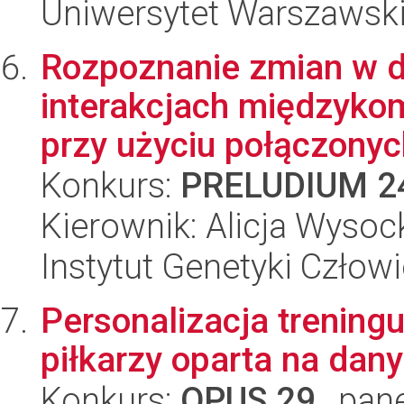
Uniwersytet Warszawsk
Rozpoznanie zmian w d
interakcjach międzyko
przy użyciu połączonych
Konkurs:
PRELUDIUM 2
Kierownik: Alicja Wysoc
Instytut Genetyki Człow
Personalizacja trenin
piłkarzy oparta na da
Konkurs:
OPUS 29
, pan