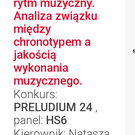
rytm muzyczny.
Analiza związku
między
chronotypem a
jakością
S
wykonania
muzycznego.
Konkurs:
PRELUDIUM 24
,
panel:
HS6
Kierownik: Natasza