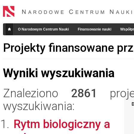
O Narodowym Centrum Nauki
Finansowanie nauki
Współpr
Projekty finansowane pr
Wyniki wyszukiwania
Znaleziono
2861
projek
wyszukiwania:
D
Rytm biologiczny a