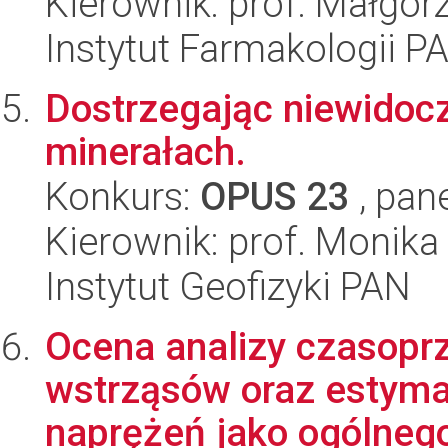
Kierownik: prof. Małgorz
Instytut Farmakologii P
Dostrzegając niewidoc
minerałach.
Konkurs:
OPUS 23
, pan
Kierownik: prof. Monika
Instytut Geofizyki PAN
Ocena analizy czasopr
wstrząsów oraz estyma
naprężeń jako ogólnego