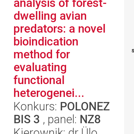
analysis of forest-
dwelling avian
predators: a novel
bioindication
method for
S
evaluating
functional
heterogenei...
Konkurs:
POLONEZ
BIS 3
, panel:
NZ8
Kierownik: dr Ülo