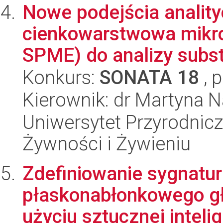
Nowe podejścia analit
cienkowarstwowa mikroe
SPME) do analizy subst
Konkurs:
SONATA 18
, 
Kierownik: dr Martyna N
Uniwersytet Przyrodnic
Żywności i Żywieniu
Zdefiniowanie sygnatur
płaskonabłonkowego gł
użyciu sztucznej intelige