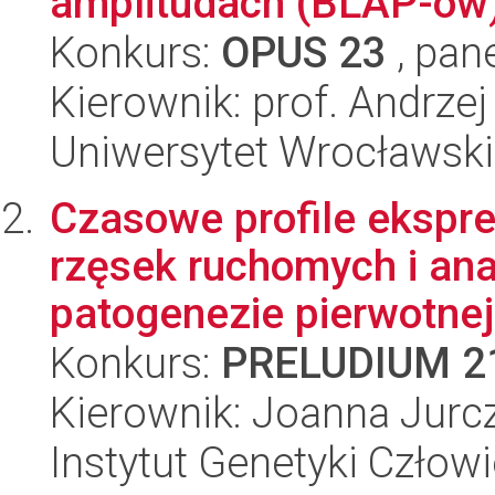
amplitudach (BLAP-ów
Konkurs:
OPUS 23
, pan
Kierownik: prof. Andrzej
Uniwersytet Wrocławski,
Czasowe profile ekspr
rzęsek ruchomych i an
patogenezie pierwotnej
Konkurs:
PRELUDIUM 2
Kierownik: Joanna Jurc
Instytut Genetyki Człow