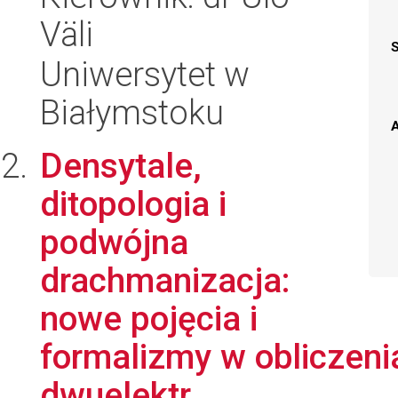
Väli
Uniwersytet w
Białymstoku
A
Densytale,
ditopologia i
podwójna
drachmanizacja:
nowe pojęcia i
formalizmy w obliczenia
dwuelektr...