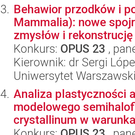
Behawior przodków i po
Mammalia): nowe spojr
zmysłów i rekonstrucję d
Konkurs:
OPUS 23
, pan
Kierownik: dr Sergi Lóp
Uniwersytet Warszawski,
Analiza plastyczności 
modelowego semihalo
crystallinum w warunka
Konkurs:
OPUS 23
, pan