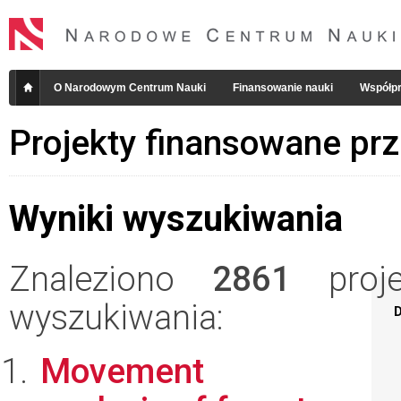
O Narodowym Centrum Nauki
Finansowanie nauki
Współpr
Projekty finansowane pr
Wyniki wyszukiwania
Znaleziono
2861
projek
wyszukiwania:
D
Movement