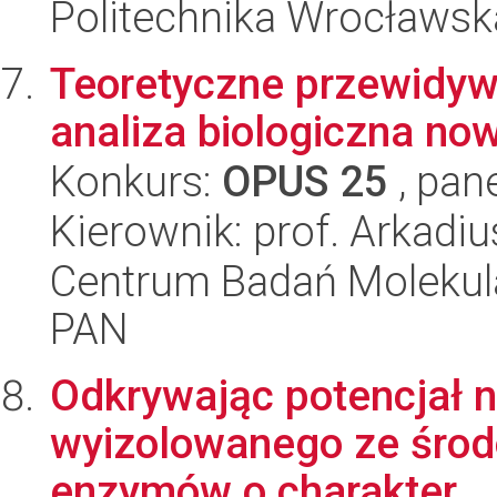
Politechnika Wrocławsk
Teoretyczne przewidyw
analiza biologiczna no
Konkurs:
OPUS 25
, pan
Kierownik: prof. Arkadi
Centrum Badań Molekul
PAN
Odkrywając potencjał n
wyizolowanego ze środo
enzymów o charakter...