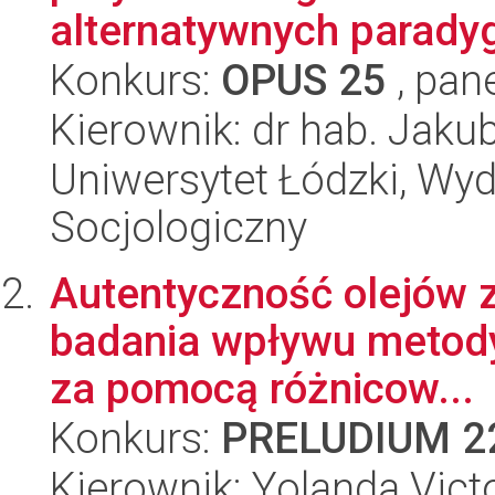
alternatywnych parady
Konkurs:
OPUS 25
, pan
Kierownik: dr hab. Jaku
Uniwersytet Łódzki, Wy
Socjologiczny
Autentyczność olejów 
badania wpływu metody 
za pomocą różnicow...
Konkurs:
PRELUDIUM 2
Kierownik: Yolanda Vict