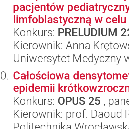
pacjentów pediatryczny
limfoblastyczną w celu i
Konkurs:
PRELUDIUM 2
Kierownik: Anna Kręto
Uniwersytet Medyczny 
Całościowa densytomet
epidemii krótkowzrocz
Konkurs:
OPUS 25
, pan
Kierownik: prof. Daoud 
Politechnika Wrocławsk