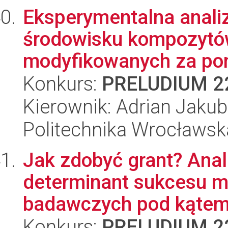
Eksperymentalna anali
środowisku kompozyt
modyfikowanych za po
Konkurs:
PRELUDIUM 2
Kierownik: Adrian Jakub
Politechnika Wrocławsk
Jak zdobyć grant? Ana
determinant sukcesu 
badawczych pod kątem 
Konkurs:
PRELUDIUM 2