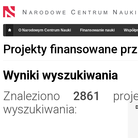
O Narodowym Centrum Nauki
Finansowanie nauki
Współpr
Projekty finansowane pr
Wyniki wyszukiwania
Znaleziono
2861
projek
wyszukiwania:
D