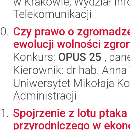
w Krakowie, Wydział Info
Telekomunikacji
Czy prawo o zgromadze
ewolucji wolności zgr
Konkurs:
OPUS 25
, pan
Kierownik: dr hab. Ann
Uniwersytet Mikołaja Ko
Administracji
Spojrzenie z lotu ptak
przyrodniczego w ekon