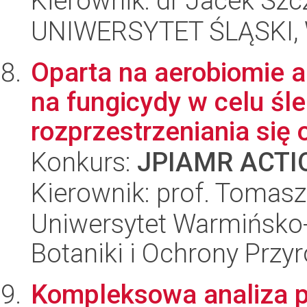
Kierownik: dr Jacek Szc
UNIWERSYTET ŚLĄSKI, W
Oparta na aerobiomie 
na fungicydy w celu śle
rozprzestrzeniania się 
Konkurs:
JPIAMR ACTIO
Kierownik: prof. Tomasz
Uniwersytet Warmińsko-
Botaniki i Ochrony Przy
Kompleksowa analiza p