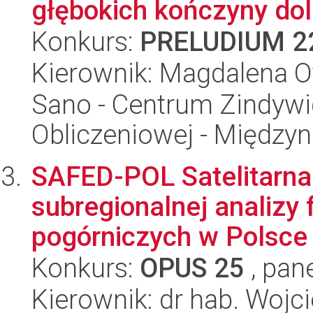
głębokich kończyny doln
Konkurs:
PRELUDIUM 2
Kierownik: Magdalena O
Sano - Centrum Zindyw
Obliczeniowej - Międz
SAFED-POL Satelitarna 
subregionalnej analizy 
pogórniczych w Polsce
Konkurs:
OPUS 25
, pan
Kierownik: dr hab. Wojc