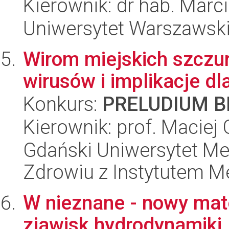
Kierownik: dr hab. Mar
Uniwersytet Warszawski,
Wirom miejskich szczu
wirusów i implikacje d
Konkurs:
PRELUDIUM BI
Kierownik: prof. Maciej
Gdański Uniwersytet Me
Zdrowiu z Instytutem Me
W nieznane - nowy mat
zjawisk hydrodynamiki.