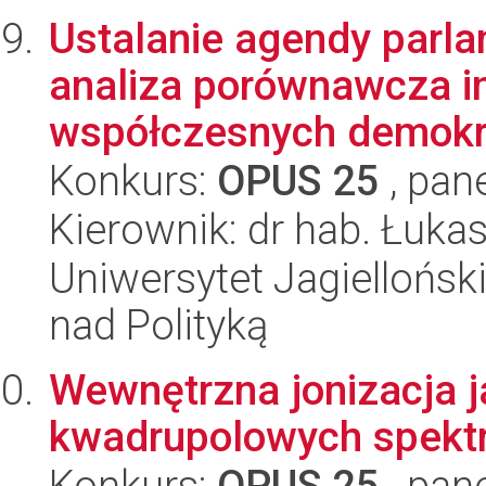
Ustalanie agendy parla
analiza porównawcza i
współczesnych demokra
Konkurs:
OPUS 25
, pan
Kierownik: dr hab. Łuka
Uniwersytet Jagiellońsk
nad Polityką
Wewnętrzna jonizacja j
kwadrupolowych spekt
Konkurs:
OPUS 25
, pan