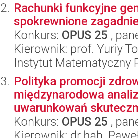
Rachunki funkcyjne gen
spokrewnione zagadnie
Konkurs:
OPUS 25
, pan
Kierownik: prof. Yuriy T
Instytut Matematyczny 
Polityka promocji zdro
międzynarodowa analiz
uwarunkowań skuteczno
Konkurs:
OPUS 25
, pan
Kierownik: dr hab. Pawe