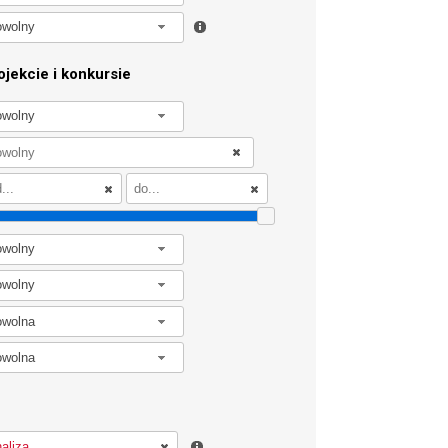
owolny
jekcie i konkursie
owolny
owolny
owolny
owolna
owolna