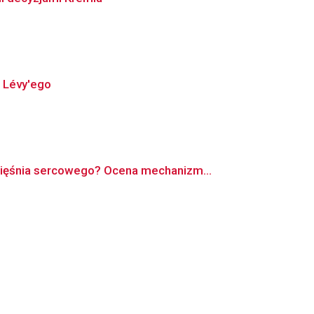
u Lévy'ego
mięśnia sercowego? Ocena mechanizm...