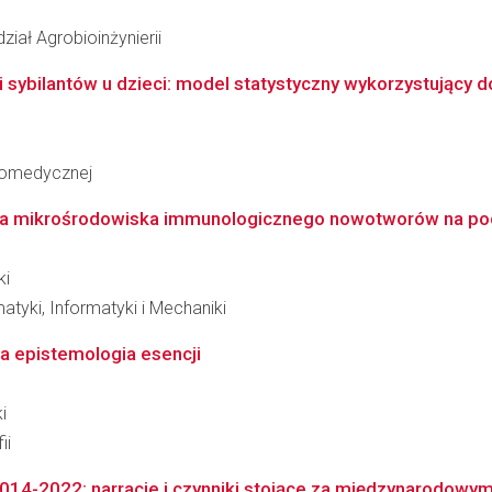
ział Agrobioinżynierii
 sybilantów u dzieci: model statystyczny wykorzystujący d
Biomedycznej
ia mikrośrodowiska immunologicznego nowotworów na pods
ki
tyki, Informatyki i Mechaniki
 epistemologia esencji
i
ii
 2014-2022: narracje i czynniki stojące za międzynarodowy