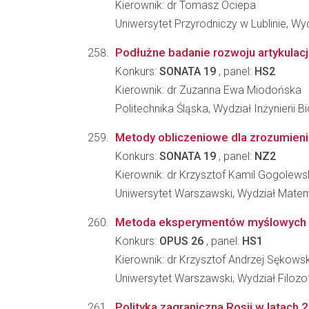
Kierownik: dr Tomasz Ociepa
Uniwersytet Przyrodniczy w Lublinie, Wyd
Podłużne badanie rozwoju artykulacji
Konkurs:
SONATA 19
, panel:
HS2
Kierownik: dr Zuzanna Ewa Miodońska
Politechnika Śląska, Wydział Inżynierii 
Metody obliczeniowe dla zrozumien
Konkurs:
SONATA 19
, panel:
NZ2
Kierownik: dr Krzysztof Kamil Gogolews
Uniwersytet Warszawski, Wydział Matema
Metoda eksperymentów myślowych a
Konkurs:
OPUS 26
, panel:
HS1
Kierownik: dr Krzysztof Andrzej Sękowsk
Uniwersytet Warszawski, Wydział Filozof
Polityka zagraniczna Rosji w latach