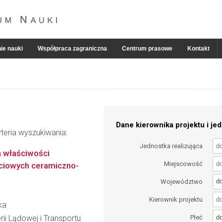
ie nauki
Współpraca zagraniczna
Centrum prasowe
Kontakt
Dane kierownika projektu i jed
teria wyszukiwania:
Jednostka realizująca
 właściwości
Miejscowość
ściowych ceramiczno-
d
Województwo
Kierownik projektu
ka
d
rii Lądowej i Transportu
Płeć