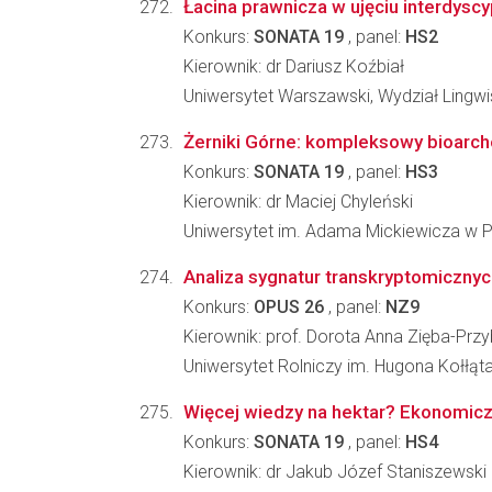
Łacina prawnicza w ujęciu interdysc
Konkurs:
SONATA 19
, panel:
HS2
Kierownik: dr Dariusz Koźbiał
Uniwersytet Warszawski, Wydział Lingwi
Żerniki Górne: kompleksowy bioarche
Konkurs:
SONATA 19
, panel:
HS3
Kierownik: dr Maciej Chyleński
Uniwersytet im. Adama Mickiewicza w Po
Analiza sygnatur transkryptomiczny
Konkurs:
OPUS 26
, panel:
NZ9
Kierownik: prof. Dorota Anna Zięba-Przy
Uniwersytet Rolniczy im. Hugona Kołłą
Więcej wiedzy na hektar? Ekonomicz
Konkurs:
SONATA 19
, panel:
HS4
Kierownik: dr Jakub Józef Staniszewski