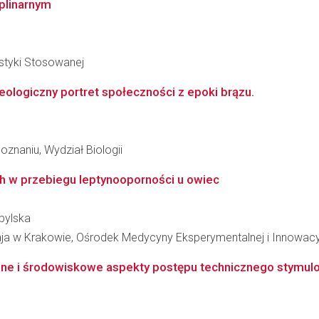
yplinarnym
styki Stosowanej
ologiczny portret społeczności z epoki brązu.
znaniu, Wydział Biologii
ch w przebiegu leptynooporności u owiec
bylska
taja w Krakowie, Ośrodek Medycyny Eksperymentalnej i Innowacy
ne i środowiskowe aspekty postępu technicznego stymulo