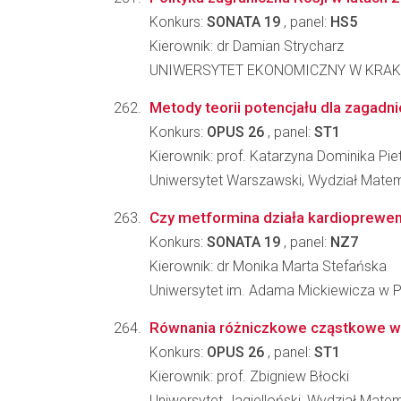
Konkurs:
SONATA 19
, panel:
HS5
Kierownik: dr Damian Strycharz
UNIWERSYTET EKONOMICZNY W KRAKOWIE,
Metody teorii potencjału dla zagadn
Konkurs:
OPUS 26
, panel:
ST1
Kierownik: prof. Katarzyna Dominika Pi
Uniwersytet Warszawski, Wydział Matema
Czy metformina działa kardioprewe
Konkurs:
SONATA 19
, panel:
NZ7
Kierownik: dr Monika Marta Stefańska
Uniwersytet im. Adama Mickiewicza w
Równania różniczkowe cząstkowe w an
Konkurs:
OPUS 26
, panel:
ST1
Kierownik: prof. Zbigniew Błocki
Uniwersytet Jagielloński, Wydział Matem