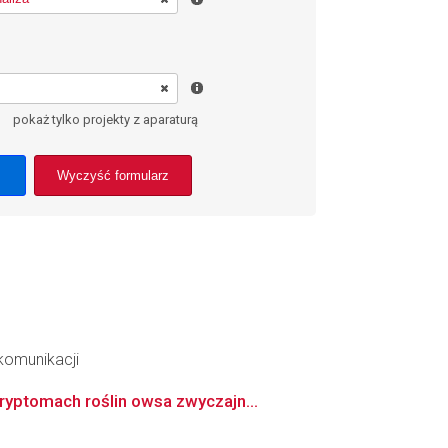
pokaż tylko projekty z aparaturą
Wyczyść formularz
ekomunikacji
ryptomach roślin owsa zwyczajn...