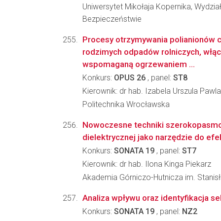
Uniwersytet Mikołaja Kopernika, Wydział
Bezpieczeństwie
Procesy otrzymywania polianionów 
rodzimych odpadów rolniczych, włąc
wspomaganą ogrzewaniem ...
Konkurs:
OPUS 26
, panel:
ST8
Kierownik: dr hab. Izabela Urszula Pawl
Politechnika Wrocławska
Nowoczesne techniki szerokopasmo
dielektrycznej jako narzędzie do efe
Konkurs:
SONATA 19
, panel:
ST7
Kierownik: dr hab. Ilona Kinga Piekarz
Akademia Górniczo-Hutnicza im. Stanisła
Analiza wpływu oraz identyfikacja s
Konkurs:
SONATA 19
, panel:
NZ2