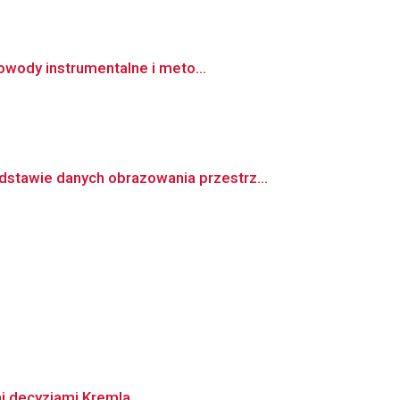
owody instrumentalne i meto...
tawie danych obrazowania przestrz...
mi decyzjami Kremla