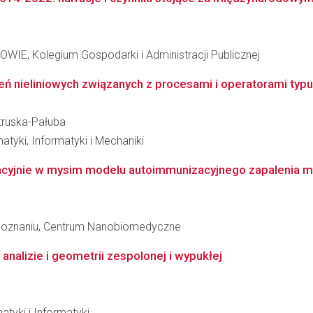
 Kolegium Gospodarki i Administracji Publicznej
ień nieliniowych związanych z procesami i operatorami typ
etruska-Pałuba
tyki, Informatyki i Mechaniki
ncyjnie w mysim modelu autoimmunizacyjnego zapalenia 
 Poznaniu, Centrum Nanobiomedyczne
alizie i geometrii zespolonej i wypukłej
atyki i Informatyki