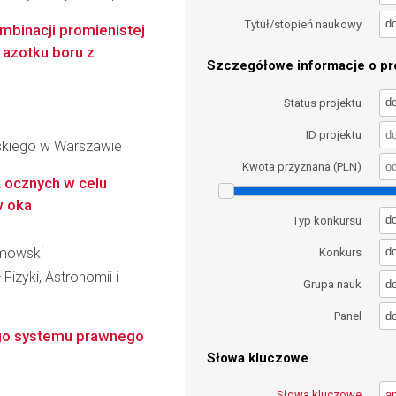
d
Tytuł/stopień naukowy
binacji promienistej
azotku boru z
Szczegółowe informacje o pro
d
Status projektu
ID projektu
skiego w Warszawie
Kwota przyznana (PLN)
 ocznych w celu
w oka
d
Typ konkursu
lmowski
d
Konkurs
Fizyki, Astronomii i
d
Grupa nauk
d
Panel
ego systemu prawnego
Słowa kluczowe
Słowa kluczowe