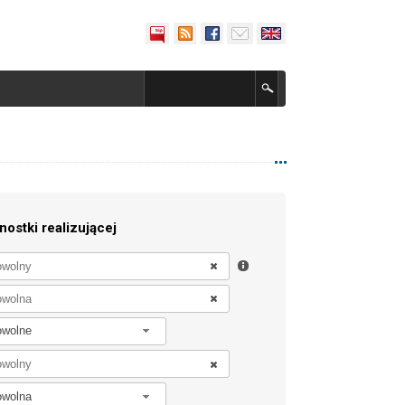
nostki realizującej
owolne
owolna