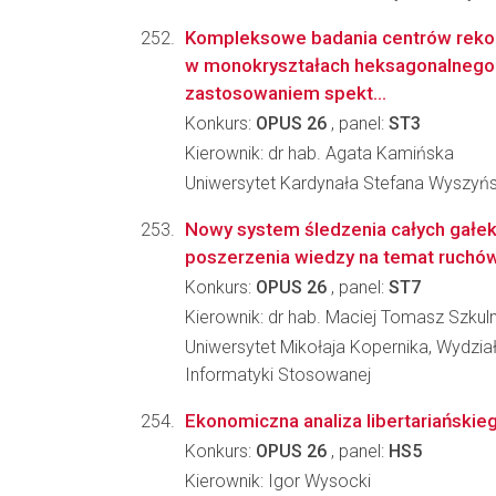
Kompleksowe badania centrów rekom
w monokryształach heksagonalnego 
zastosowaniem spekt...
Konkurs:
OPUS 26
, panel:
ST3
Kierownik: dr hab. Agata Kamińska
Uniwersytet Kardynała Stefana Wyszyń
Nowy system śledzenia całych gałek
poszerzenia wiedzy na temat ruchó
Konkurs:
OPUS 26
, panel:
ST7
Kierownik: dr hab. Maciej Tomasz Szku
Uniwersytet Mikołaja Kopernika, Wydział 
Informatyki Stosowanej
Ekonomiczna analiza libertariański
Konkurs:
OPUS 26
, panel:
HS5
Kierownik: Igor Wysocki