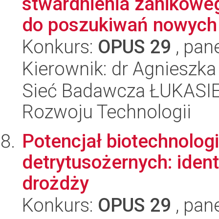
stwardnienia zanikowe
do poszukiwań nowych 
Konkurs:
OPUS 29
, pan
Kierownik: dr Agnieszka
Sieć Badawcza ŁUKASIE
Rozwoju Technologii
Potencjał biotechnolo
detrytusożernych: ident
drożdży
Konkurs:
OPUS 29
, pan