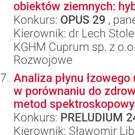
obiektów ziemnych: hyb
Konkurs:
OPUS 29
, pan
Kierownik: dr Lech Stole
KGHM Cuprum sp. z o.o
Rozwojowe
Analiza płynu łzowego
w porównaniu do zdrow
metod spektroskopowyc
Konkurs:
PRELUDIUM 2
Kierownik: Sławomir Lib