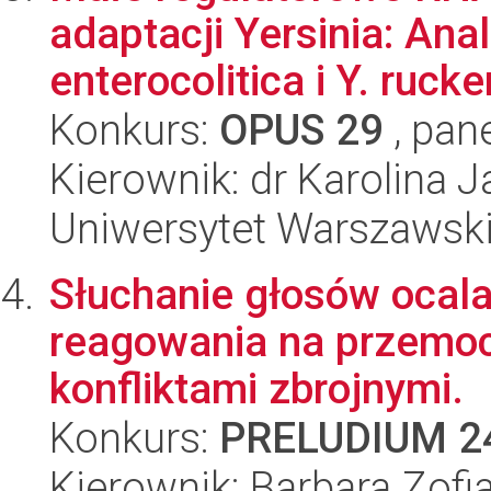
adaptacji Yersinia: An
enterocolitica i Y. rucker
Konkurs:
OPUS 29
, pan
Kierownik: dr Karolina 
Uniwersytet Warszawsk
Słuchanie głosów ocala
reagowania na przemoc
konfliktami zbrojnymi.
Konkurs:
PRELUDIUM 2
Kierownik: Barbara Zofia