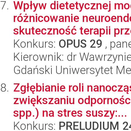
Wpływ dietetycznej mo
różnicowanie neuroend
skuteczność terapii prz
Konkurs:
OPUS 29
, pan
Kierownik: dr Wawrzyni
Gdański Uniwersytet M
Zgłębianie roli nanocz
zwiększaniu odpornośc
spp.) na stres suszy:...
Konkurs:
PRELUDIUM 2