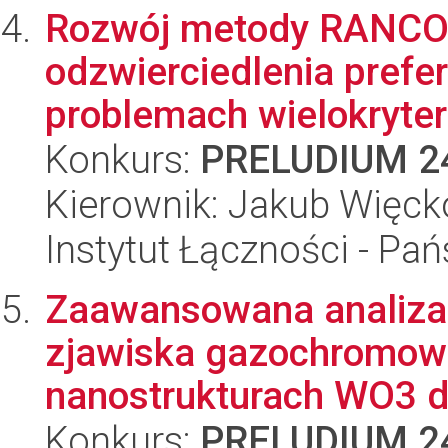
Rozwój metody RANCOM
odzwierciedlenia prefe
problemach wielokryteri
Konkurs:
PRELUDIUM 2
Kierownik: Jakub Więck
Instytut Łączności - Pa
Zaawansowana analiz
zjawiska gazochromow
nanostrukturach WO3 dl
Konkurs:
PRELUDIUM 2