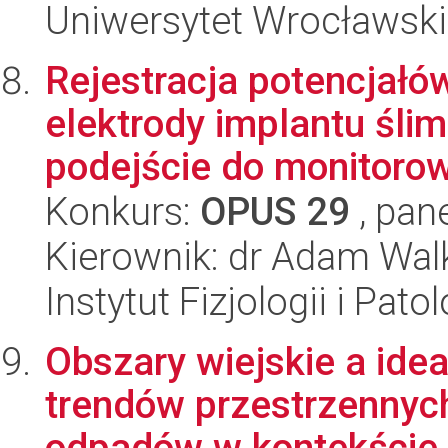
Uniwersytet Wrocławski
Rejestracja potencjał
elektrody implantu śl
podejście do monitorowa
Konkurs:
OPUS 29
, pan
Kierownik: dr Adam Wa
Instytut Fizjologii i Pato
Obszary wiejskie a idea
trendów przestrzennych
odpadów w kontekście 