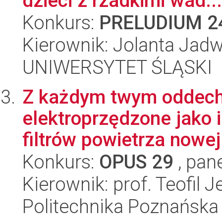
dzieci z rzadkimi wad...
Konkurs:
PRELUDIUM 2
Kierownik: Jolanta Jadw
UNIWERSYTET ŚLĄSKI
Z każdym twym oddec
elektroprzędzone jako
filtrów powietrza nowej 
Konkurs:
OPUS 29
, pan
Kierownik: prof. Teofil 
Politechnika Poznańska