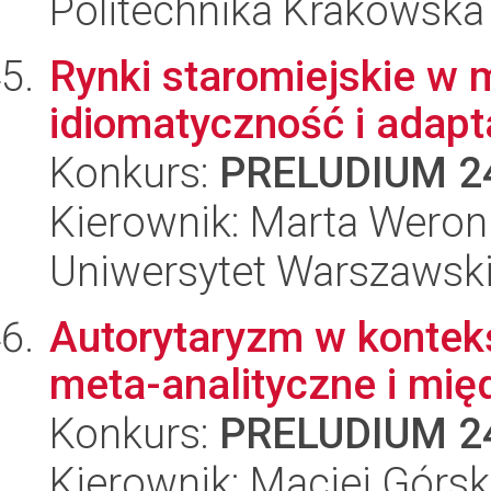
Politechnika Krakowska
Rynki staromiejskie w
idiomatyczność i adapt
Konkurs:
PRELUDIUM 2
Kierownik: Marta Weron
Uniwersytet Warszawsk
Autorytaryzm w kontekś
meta-analityczne i mię
Konkurs:
PRELUDIUM 2
Kierownik: Maciej Górsk