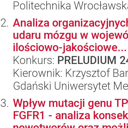
Politechnika Wrocławsk
Analiza organizacyjnych
udaru mózgu w wojewó
ilościowo-jakościowe...
Konkurs:
PRELUDIUM 2
Kierownik: Krzysztof Ba
Gdański Uniwersytet M
Wpływ mutacji genu T
FGFR1 - analiza konsek
nowotworów oraz możli