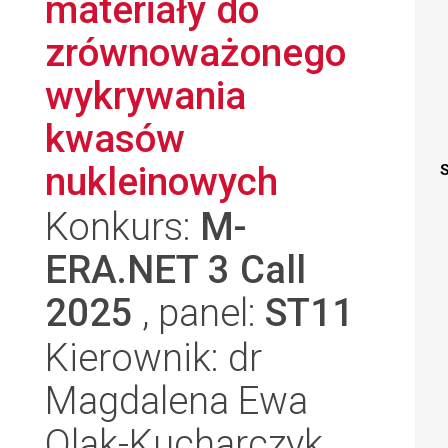
materiały do
zrównoważonego
wykrywania
kwasów
nukleinowych
S
Konkurs:
M-
ERA.NET 3 Call
2025
, panel:
ST11
Kierownik: dr
Magdalena Ewa
Olak-Kucharczyk