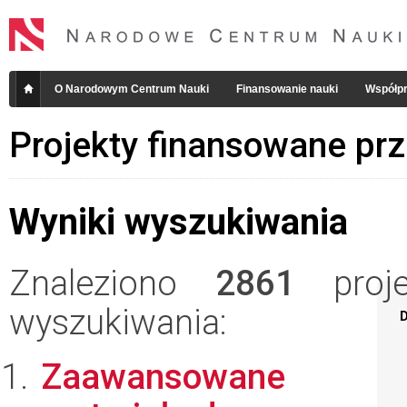
O Narodowym Centrum Nauki
Finansowanie nauki
Współpr
Projekty finansowane pr
Wyniki wyszukiwania
Znaleziono
2861
projek
wyszukiwania:
D
Zaawansowane