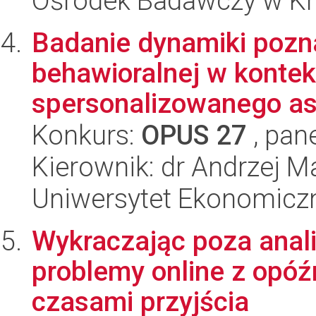
Ośrodek Badawczy w K
Badanie dynamiki pozn
behawioralnej w konte
spersonalizowanego asy
Konkurs:
OPUS 27
, pan
Kierownik: dr Andrzej 
Uniwersytet Ekonomicz
Wykraczając poza anal
problemy online z opóź
czasami przyjścia