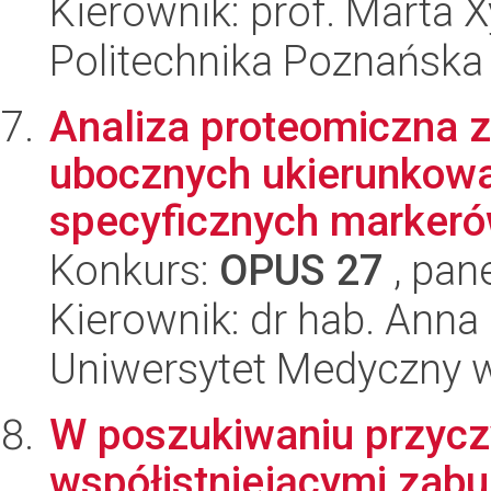
Kierownik: prof. Marta
Politechnika Poznańska
Analiza proteomiczna 
ubocznych ukierunkowa
specyficznych markeró
Konkurs:
OPUS 27
, pan
Kierownik: dr hab. Anna
Uniwersytet Medyczny w
W poszukiwaniu przyczy
współistniejącymi zab