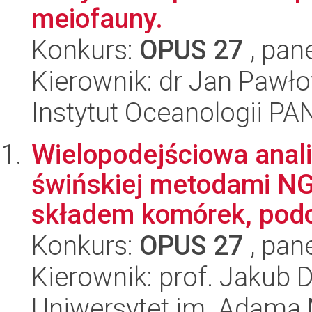
meiofauny.
Konkurs:
OPUS 27
, pan
Kierownik: dr Jan Pawł
Instytut Oceanologii PA
Wielopodejściowa anali
świńskiej metodami NG
składem komórek, podo
Konkurs:
OPUS 27
, pan
Kierownik: prof. Jakub 
Uniwersytet im. Adama 