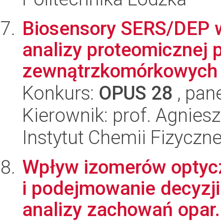
Biosensory SERS/DEP 
analizy proteomicznej
zewnątrzkomórkowych g
Konkurs:
OPUS 28
, pan
Kierownik: prof. Agnie
Instytut Chemii Fizyczn
Wpływ izomerów optyc
i podejmowanie decyzj
analizy zachowań opar.