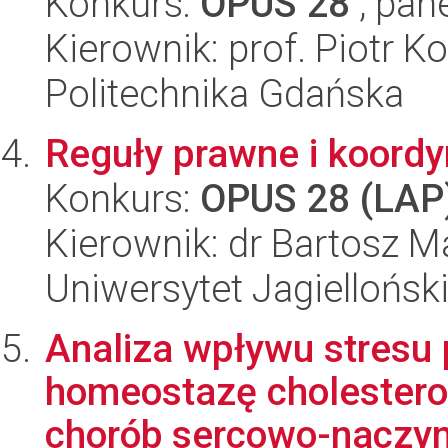
Konkurs:
OPUS 28
, pan
Kierownik: prof. Piotr K
Politechnika Gdańska
Reguły prawne i koordy
Konkurs:
OPUS 28 (LAP
Kierownik: dr Bartosz M
Uniwersytet Jagiellońsk
Analiza wpływu stresu
homeostazę cholesterol
chorób sercowo-naczyn