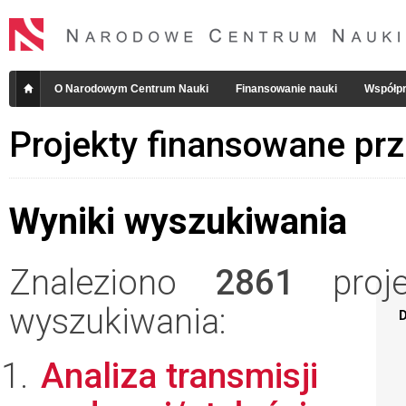
O Narodowym Centrum Nauki
Finansowanie nauki
Współpr
Projekty finansowane pr
Wyniki wyszukiwania
Znaleziono
2861
projek
wyszukiwania:
D
Analiza transmisji