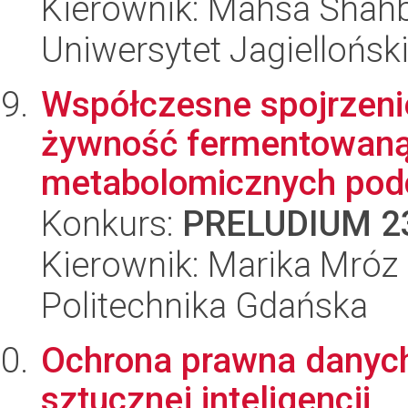
Kierownik: Mahsa Shah
Uniwersytet Jagiellońsk
Współczesne spojrzenie
żywność fermentowaną:
metabolomicznych podc
Konkurs:
PRELUDIUM 2
Kierownik: Marika Mróz
Politechnika Gdańska
Ochrona prawna danych 
sztucznej inteligencji