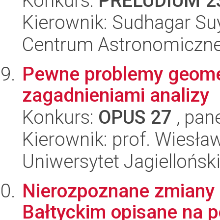
Konkurs:
PRELUDIUM 2
Kierownik: Sudhagar S
Centrum Astronomiczne 
Pewne problemy geomet
zagadnieniami analizy
Konkurs:
OPUS 27
, pan
Kierownik: prof. Wiesła
Uniwersytet Jagiellońsk
Nierozpoznane zmiany 
Bałtyckim opisane na 