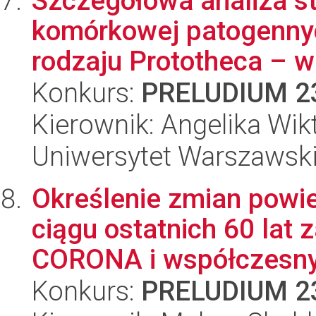
Szczegółowa analiza st
komórkowej patogennyc
rodzaju Prototheca – w 
Konkurs:
PRELUDIUM 2
Kierownik: Angelika Wik
Uniwersytet Warszawsk
Określenie zmian powi
ciągu ostatnich 60 la
CORONA i współczesnyc
Konkurs:
PRELUDIUM 2