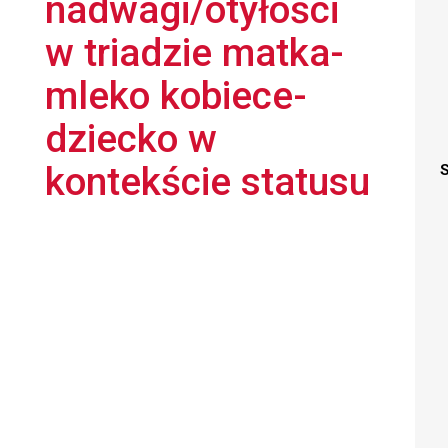
nadwagi/otyłości
w triadzie matka-
mleko kobiece-
dziecko w
kontekście statusu
S