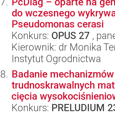
PcDiag – oparte na ge
do wczesnego wykrywan
Pseudomonas cerasi
Konkurs:
OPUS 27
, pan
Kierownik: dr Monika T
Instytut Ogrodnictwa
Badanie mechanizmów 
trudnoskrawalnych mat
cięcia wysokociśnienio
Konkurs:
PRELUDIUM 2