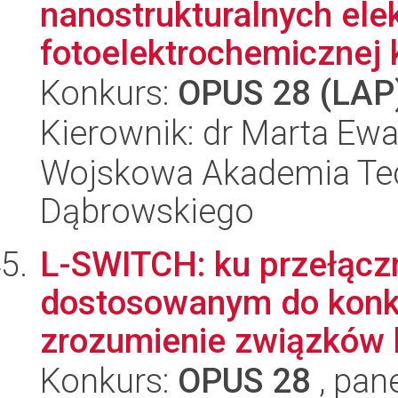
nanostrukturalnych ele
fotoelektrochemicznej k
Konkurs:
OPUS 28 (LAP
Kierownik: dr Marta E
Wojskowa Akademia Tec
Dąbrowskiego
L-SWITCH: ku przełąc
dostosowanym do konk
zrozumienie związków 
Konkurs:
OPUS 28
, pan