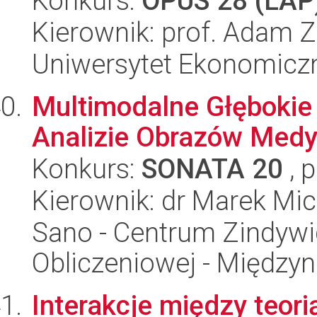
Konkurs:
OPUS 28 (LAP
Kierownik: prof. Adam 
Uniwersytet Ekonomicz
Multimodalne Głębokie
Analizie Obrazów Med
Konkurs:
SONATA 20
, 
Kierownik: dr Marek Mi
Sano - Centrum Zindyw
Obliczeniowej - Międz
Interakcje między teorią