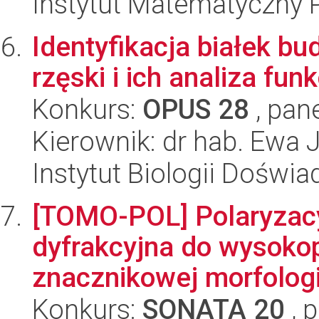
Instytut Matematyczny 
Identyfikacja białek b
rzęski i ich analiza fun
Konkurs:
OPUS 28
, pan
Kierownik: dr hab. Ewa
Instytut Biologii Doświ
[TOMO-POL] Polaryzacy
dyfrakcyjna do wysokop
znacznikowej morfologic
Konkurs:
SONATA 20
, 