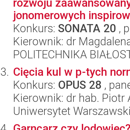
rozwoju zaawansowany
jonomerowych inspirowa
Konkurs:
SONATA 20
, 
Kierownik: dr Magdalen
POLITECHNIKA BIAŁOS
Cięcia kul w p-tych no
Konkurs:
OPUS 28
, pan
Kierownik: dr hab. Piotr
Uniwersytet Warszawsk
Garncarz czy lodowiec