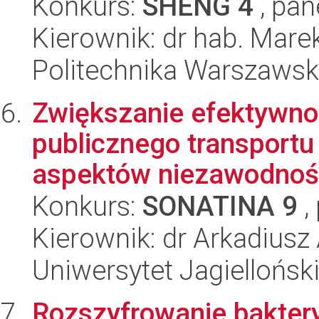
Konkurs:
SHENG 4
, pan
Kierownik: dr hab. Mare
Politechnika Warszaws
Zwiększanie efektywn
publicznego transportu
aspektów niezawodności
Konkurs:
SONATINA 9
,
Kierownik: dr Arkadiusz
Uniwersytet Jagiellońsk
Rozszyfrowanie baktery