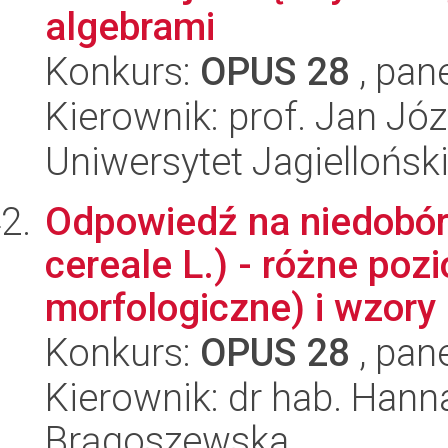
algebrami
Konkurs:
OPUS 28
, pan
Kierownik: prof. Jan Józ
Uniwersytet Jagiellońsk
Odpowiedź na niedobór 
cereale L.) - różne poz
morfologiczne) i wzory 
Konkurs:
OPUS 28
, pan
Kierownik: dr hab. Hanna
Brągoszewska