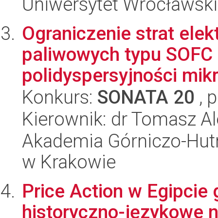
Uniwersytet Wrocławski
Ograniczenie strat el
paliwowych typu SOFC 
polidyspersyjności mikr
Konkurs:
SONATA 20
, 
Kierownik: dr Tomasz A
Akademia Górniczo-Hutn
w Krakowie
Price Action w Egipcie
historyczno-językowe n