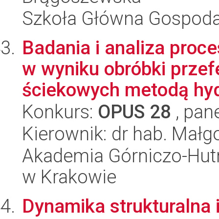
Szkoła Główna Gospoda
Badania i analiza proc
w wyniku obróbki prz
ściekowych metodą hyd
Konkurs:
OPUS 28
, pan
Kierownik: dr hab. Małg
Akademia Górniczo-Hutn
w Krakowie
Dynamika strukturalna 