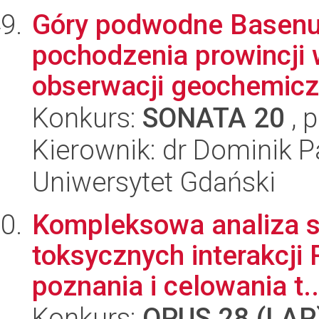
Góry podwodne Basenu 
pochodzenia prowincji 
obserwacji geochemiczn
Konkurs:
SONATA 20
, 
Kierownik: dr Dominik P
Uniwersytet Gdański
Kompleksowa analiza st
toksycznych interakcji
poznania i celowania t..
Konkurs:
OPUS 28 (LAP