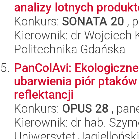
analizy lotnych produk
Konkurs:
SONATA 20
, 
Kierownik: dr Wojciech
Politechnika Gdańska
PanColAvi: Ekologiczn
ubarwienia piór ptaków
reflektancji
Konkurs:
OPUS 28
, pan
Kierownik: dr hab. Szy
Uniwersytet Jagiellońsk