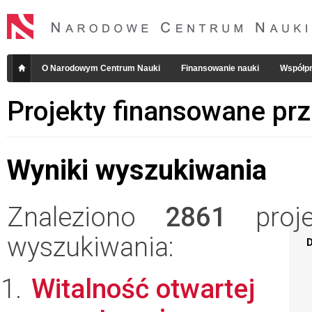
O Narodowym Centrum Nauki
Finansowanie nauki
Współpr
Projekty finansowane pr
Wyniki wyszukiwania
Znaleziono
2861
projek
wyszukiwania:
D
Witalność otwartej