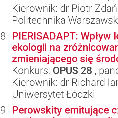
Kierownik: dr Piotr Zda
Politechnika Warszaws
PIERISADAPT: Wpływ lok
ekologii na zróżnicowan
zmieniającego się środ
Konkurs:
OPUS 28
, pan
Kierownik: dr Richard Ia
Uniwersytet Łódzki
Perowskity emitujące cz