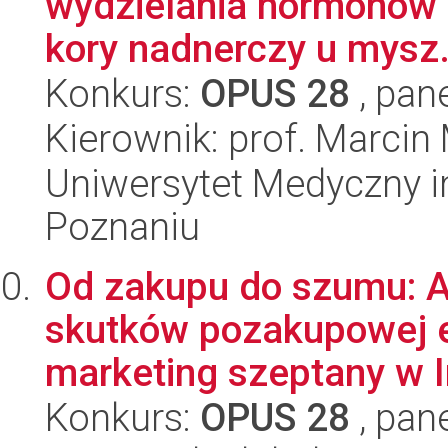
wydzielania hormonów o
kory nadnerczy u mysz.
Konkurs:
OPUS 28
, pan
Kierownik: prof. Marcin
Uniwersytet Medyczny i
Poznaniu
Od zakupu do szumu: A
skutków pozakupowej 
marketing szeptany w In
Konkurs:
OPUS 28
, pan