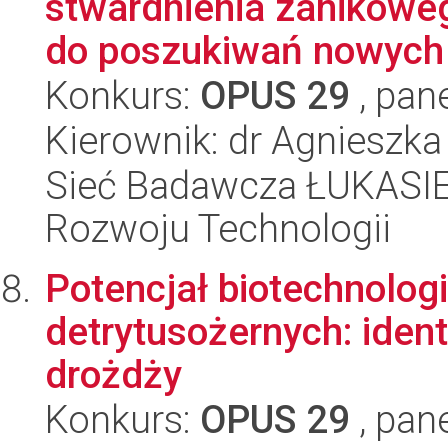
stwardnienia zanikowe
do poszukiwań nowych 
Konkurs:
OPUS 29
, pan
Kierownik: dr Agnieszka
Sieć Badawcza ŁUKASIE
Rozwoju Technologii
Potencjał biotechnolo
detrytusożernych: ident
drożdży
Konkurs:
OPUS 29
, pan