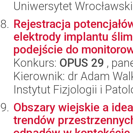
Uniwersytet Wrocławski
Rejestracja potencjał
elektrody implantu śl
podejście do monitorowa
Konkurs:
OPUS 29
, pan
Kierownik: dr Adam Wa
Instytut Fizjologii i Pato
Obszary wiejskie a idea
trendów przestrzennych
odpadów w kontekście 