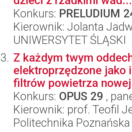
dzieci z rzadkimi wad...
Konkurs:
PRELUDIUM 2
Kierownik: Jolanta Jadw
UNIWERSYTET ŚLĄSKI
Z każdym twym oddec
elektroprzędzone jako
filtrów powietrza nowej 
Konkurs:
OPUS 29
, pan
Kierownik: prof. Teofil 
Politechnika Poznańska