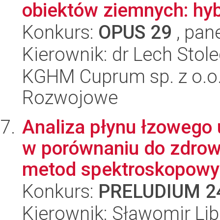
obiektów ziemnych: hyb
Konkurs:
OPUS 29
, pan
Kierownik: dr Lech Stole
KGHM Cuprum sp. z o.o
Rozwojowe
Analiza płynu łzowego
w porównaniu do zdrow
metod spektroskopowyc
Konkurs:
PRELUDIUM 2
Kierownik: Sławomir Lib