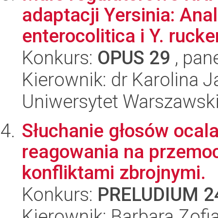
adaptacji Yersinia: An
enterocolitica i Y. rucker
Konkurs:
OPUS 29
, pan
Kierownik: dr Karolina 
Uniwersytet Warszawsk
Słuchanie głosów ocala
reagowania na przemoc
konfliktami zbrojnymi.
Konkurs:
PRELUDIUM 2
Kierownik: Barbara Zofia