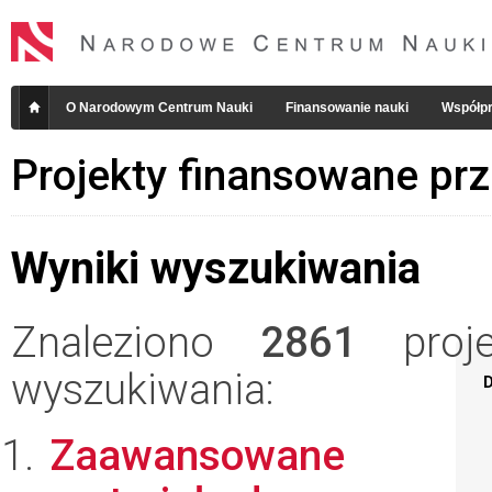
O Narodowym Centrum Nauki
Finansowanie nauki
Współpr
Projekty finansowane pr
Wyniki wyszukiwania
Znaleziono
2861
projek
wyszukiwania:
D
Zaawansowane