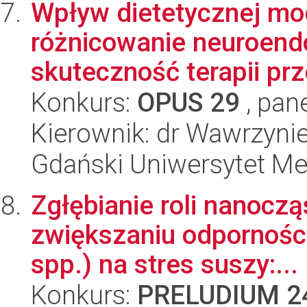
Wpływ dietetycznej mo
różnicowanie neuroend
skuteczność terapii prz
Konkurs:
OPUS 29
, pan
Kierownik: dr Wawrzyni
Gdański Uniwersytet M
Zgłębianie roli nanocz
zwiększaniu odpornośc
spp.) na stres suszy:...
Konkurs:
PRELUDIUM 2