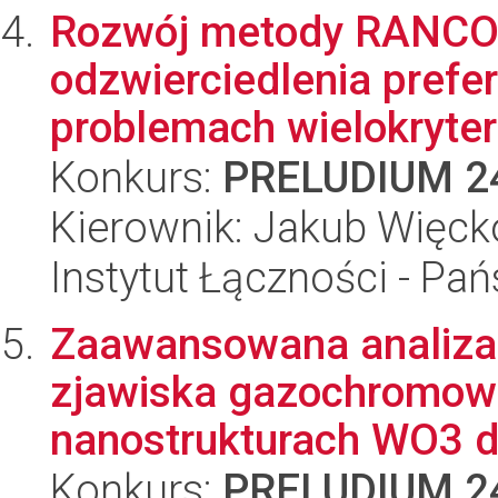
Rozwój metody RANCOM
odzwierciedlenia prefe
problemach wielokryteri
Konkurs:
PRELUDIUM 2
Kierownik: Jakub Więck
Instytut Łączności - Pa
Zaawansowana analiz
zjawiska gazochromow
nanostrukturach WO3 dl
Konkurs:
PRELUDIUM 2