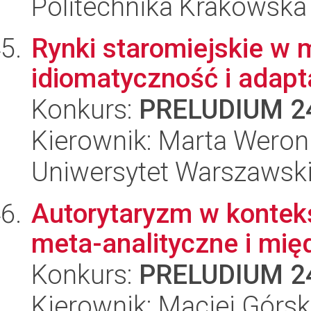
Politechnika Krakowska
Rynki staromiejskie w
idiomatyczność i adapt
Konkurs:
PRELUDIUM 2
Kierownik: Marta Weron
Uniwersytet Warszawsk
Autorytaryzm w kontekś
meta-analityczne i mię
Konkurs:
PRELUDIUM 2
Kierownik: Maciej Górsk