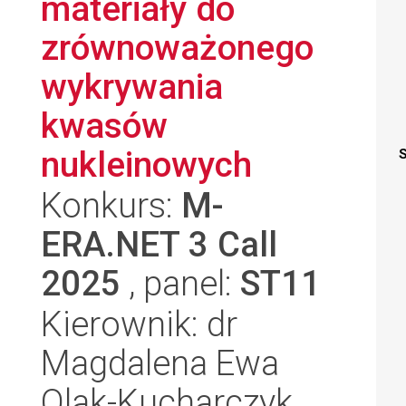
materiały do
zrównoważonego
wykrywania
kwasów
nukleinowych
S
Konkurs:
M-
ERA.NET 3 Call
2025
, panel:
ST11
Kierownik: dr
Magdalena Ewa
Olak-Kucharczyk