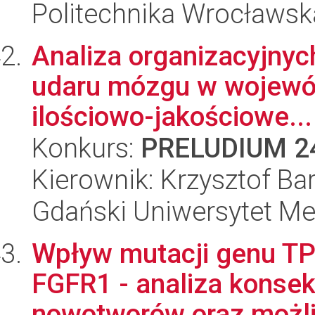
Politechnika Wrocławsk
Analiza organizacyjnych
udaru mózgu w wojewó
ilościowo-jakościowe...
Konkurs:
PRELUDIUM 2
Kierownik: Krzysztof Ba
Gdański Uniwersytet M
Wpływ mutacji genu T
FGFR1 - analiza konsek
nowotworów oraz możli